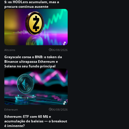
$: os HODLers acumulam, mas a
procura continua ausente
Altcoins
06/08/2026
Grayscale coroa o BNB: o token da
Binance ultrapassa Ethereum e
Solana no seu fundo principal
Ethereum
06/08/2026
Ethereum: ETF com 60 M$ e
acumulação de baleias — o breakout
é iminente?