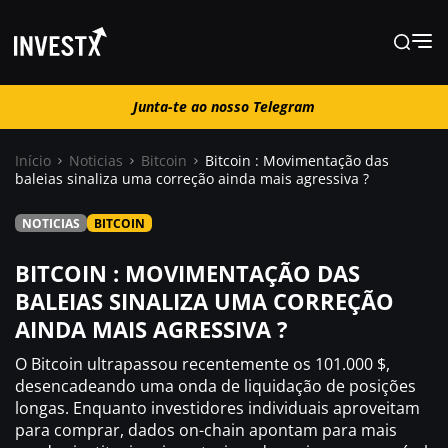
Junta-te ao nosso Telegram
Junta-te ao nosso Telegram
Início
Noticias
Bitcoin
Bitcoin : Movimentação das
baleias sinaliza uma correção ainda mais agressiva ?
Notícias
NOTICIAS
BITCOIN
Guias
BITCOIN : MOVIMENTAÇÃO DAS
BALEIAS SINALIZA UMA CORREÇÃO
AINDA MAIS AGRESSIVA ?
Trading
O Bitcoin ultrapassou recentemente os 101.000 $,
Onde comprar ?
desencadeando uma onda de liquidação de posições
longas. Enquanto investidores individuais aproveitam
para comprar, dados on-chain apontam para mais
Casino