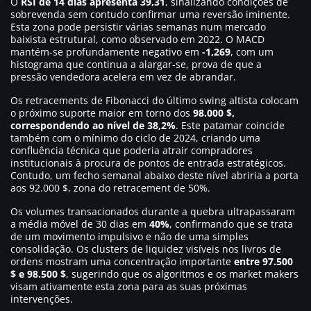
O
RSI de 14 dias apresenta 39,31
, sinalizando condições de
sobrevenda sem contudo confirmar uma reversão iminente.
Esta zona pode persistir várias semanas num mercado
baixista estrutural, como observado em 2022. O MACD
mantém-se profundamente negativo em
-1,269
, com um
histograma que continua a alargar-se, prova de que a
pressão vendedora acelera em vez de abrandar.
Os retracements de Fibonacci do último swing altista colocam
o próximo suporte maior em torno dos
98.000 $,
correspondendo ao nível de 38,2%
. Este patamar coincide
também com o mínimo do ciclo de 2024, criando uma
confluência técnica que poderia atrair compradores
institucionais à procura de pontos de entrada estratégicos.
Contudo, um fecho semanal abaixo deste nível abriria a porta
aos 92.000 $, zona do retracement de 50%.
Os volumes transacionados durante a quebra ultrapassaram
a média móvel de 30 dias em
40%
, confirmando que se trata
de um movimento impulsivo e não de uma simples
consolidação. Os clusters de liquidez visíveis nos livros de
ordens mostram uma concentração importante
entre 97.500
$ e 98.500 $
, sugerindo que os algoritmos e os market makers
visam ativamente esta zona para as suas próximas
intervenções.