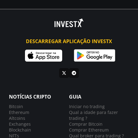
DESCARREGAR APLICAÇÃO INVESTX
NOTÍCIAS CRIPTO
GUIA
Bitcoin
Iniciar no trading
Ethereum
Qual a idade para fazer
Altcoins
trading ?
Exchanges
Comprar Bitcoin
Blockchain
Comprar Ethereum
NFTs
Qual broker para trading ?