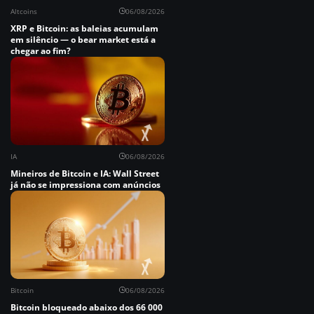
Altcoins
06/08/2026
XRP e Bitcoin: as baleias acumulam
em silêncio — o bear market está a
chegar ao fim?
IA
06/08/2026
Mineiros de Bitcoin e IA: Wall Street
já não se impressiona com anúncios
Bitcoin
06/08/2026
Bitcoin bloqueado abaixo dos 66 000