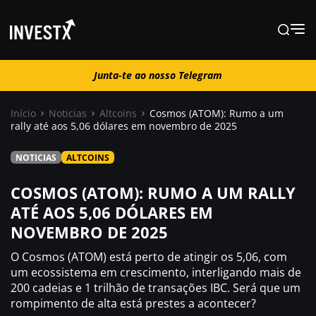
Junta-te ao nosso Telegram
Junta-te ao nosso Telegram
Início
Noticias
Altcoins
Cosmos (ATOM): Rumo a um
rally até aos 5,06 dólares em novembro de 2025
Notícias
NOTICIAS
ALTCOINS
Guias
COSMOS (ATOM): RUMO A UM RALLY
ATÉ AOS 5,06 DÓLARES EM
NOVEMBRO DE 2025
Trading
O Cosmos (ATOM) está perto de atingir os 5,06, com
Onde comprar ?
um ecossistema em crescimento, interligando mais de
200 cadeias e 1 trilhão de transações IBC. Será que um
rompimento de alta está prestes a acontecer?
Casino