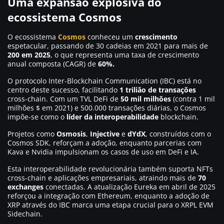
Uma expansão explosiva do
ecossistema Cosmos
O ecossistema
Cosmos
conheceu um
crescimento
espetacular, passando de 30 cadeias em 2021 para mais de
200 em 2025
, o que representa uma taxa de crescimento
anual composta (CAGR) de
60%.
O protocolo Inter-Blockchain Communication (IBC) está no
centro deste sucesso, facilitando
1 trilião de transações
cross-chain. Com um TVL DeFi de
50 mil milhões
(contra 1 mil
milhões $ em 2021) e 500.000 transações diárias, o Cosmos
impõe-se como o
líder da interoperabilidade
blockchain.
Projetos como
Osmosis
,
Injective
e
dYdX
, construídos com o
Cosmos SDK, reforçam a adoção, enquanto parcerias com
Kava e Nvidia impulsionam os casos de uso em DeFi e IA.
Esta interoperabilidade revolucionária também suporta NFTs
cross-chain e aplicações empresariais, atraindo mais de
70
exchanges
conectadas. A atualização Eureka em abril de 2025
reforçou a integração com Ethereum, enquanto a adoção de
XRP através do IBC marca uma etapa crucial para o XRPL EVM
Sidechain.