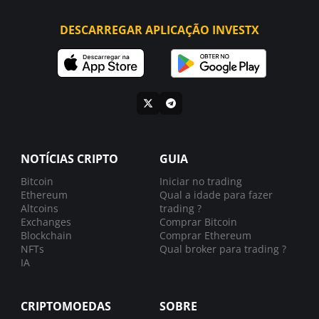
DESCARREGAR APLICAÇÃO INVESTX
NOTÍCIAS CRIPTO
GUIA
Bitcoin
Iniciar no trading
Ethereum
Qual a idade para fazer
Altcoins
trading ?
Exchanges
Comprar Bitcoin
Blockchain
Comprar Ethereum
NFTs
Qual broker para trading ?
IA
CRIPTOMOEDAS
SOBRE