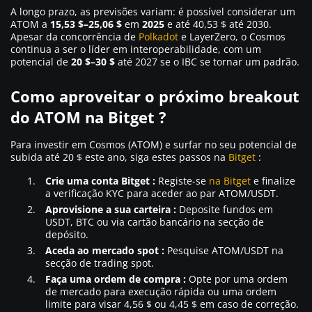
A longo prazo, as previsões variam: é possível considerar um
ATOM a
15,53 $–25,06 $
em
2025
e até 40,53 $ até 2030.
Apesar da concorrência de
Polkadot
e LayerZero, o Cosmos
continua a ser o líder em interoperabilidade, com um
potencial de
20 $–30 $
até 2027 se o IBC se tornar um padrão.
Como aproveitar o próximo breakout
do ATOM na Bitget ?
Para investir em Cosmos (ATOM) e surfar no seu potencial de
subida até 20 $ este ano, siga estes passos na
Bitget
:
Crie uma conta Bitget :
Registe-se
na Bitget
e finalize
a verificação KYC para aceder ao par ATOM/USDT.
Aprovisione a sua carteira :
Deposite fundos em
USDT, BTC ou via cartão bancário na secção de
depósito.
Aceda ao mercado spot :
Pesquise ATOM/USDT na
secção de trading spot.
Faça uma ordem de compra :
Opte por uma ordem
de mercado para execução rápida ou uma ordem
limite para visar 4,56 $ ou 4,45 $ em caso de correção.