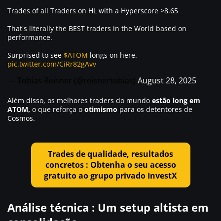
Trades of all Traders on HL with a Hyperscore >8.65
That's literally the BEST traders in the World based on
performance.
Surprised to see
$ATOM
longs on here.
pic.twitter.com/CiRr82gAvv
— Tobias Reisner (@reisnertobias)
August 28, 2025
Além disso, os melhores traders do mundo
estão long em
ATOM,
o que reforça o
otimismo
para os detentores de
Cosmos.
Trades de qualidade, resultados
concretos : Obtenha o seu acesso
gratuito ao grupo privado InvestX
Análise técnica : Um setup altista em