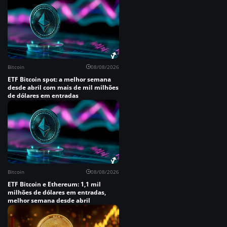
Bitcoin
08/08/2026
ETF Bitcoin spot: a melhor semana
desde abril com mais de mil milhões
de dólares em entradas
Bitcoin
08/08/2026
ETF Bitcoin e Ethereum: 1,1 mil
milhões de dólares em entradas,
melhor semana desde abril