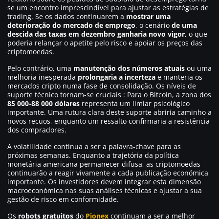
se um encontro imprescindível para ajustar as estratégias de
trading. Se os dados continuarem a
mostrar uma
deterioração do mercado de emprego
, o cenário
de uma
descida das taxas em dezembro ganharia novo vigor
, o que
poderia relançar o apetite pelo risco e apoiar os preços das
criptomoedas.
Pelo contrário, uma
manutenção dos números atuais
ou uma
melhoria inesperada
prolongaria a incerteza
e manteria os
mercados cripto numa fase de consolidação. Os níveis de
suporte técnico tornam-se cruciais : Para o Bitcoin, a zona dos
85 000-88 000 dólares
representa um limiar psicológico
importante. Uma rutura clara deste suporte abriria caminho a
novos recuos, enquanto um ressalto confirmaria a resistência
dos compradores.
A volatilidade continua a ser a palavra-chave para as
próximas semanas. Enquanto a trajetória da política
monetária americana permanecer difusa, as criptomoedas
continuarão a reagir vivamente a cada publicação económica
importante. Os investidores devem integrar esta dimensão
macroeconómica nas suas análises técnicas e ajustar a sua
gestão de risco em conformidade.
Os
robots
gratuitos
do
Pionex
continuam a ser a melhor