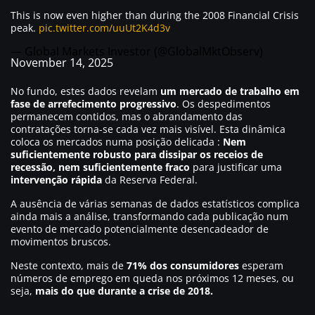
This is now even higher than during the 2008 Financial Crisis
peak.
pic.twitter.com/uuUt2K4d3v
— Global Markets Investor (@GlobalMktObserv)
November 14, 2025
No fundo, estes dados revelam
um mercado de trabalho em
fase de arrefecimento
progressivo
. Os despedimentos
permanecem contidos, mas o abrandamento das
contratações torna-se cada vez mais visível. Esta dinâmica
coloca os mercados numa posição delicada :
Nem
suficientemente robusto para dissipar os receios de
recessão, nem suficientemente fraco
para justificar uma
intervenção rápida
da Reserva Federal.
A ausência de várias semanas de dados estatísticos complica
ainda mais a análise, transformando cada publicação num
evento de mercado potencialmente desencadeador de
movimentos bruscos.
Neste contexto, mais de
71% dos consumidores
esperam
números de emprego em queda nos próximos 12 meses, ou
seja,
mais do que durante a crise de 2018.