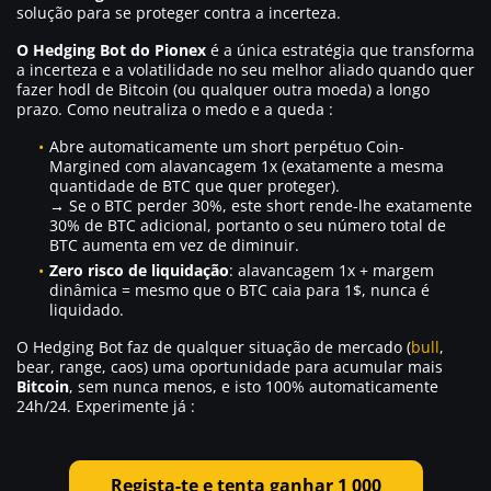
solução para se proteger contra a incerteza.
O Hedging Bot do Pionex
é a única estratégia que transforma
a incerteza e a volatilidade no seu melhor aliado quando quer
fazer hodl de Bitcoin (ou qualquer outra moeda) a longo
prazo. Como neutraliza o medo e a queda :
Abre automaticamente um short perpétuo Coin-
Margined com alavancagem 1x (exatamente a mesma
quantidade de BTC que quer proteger).
→ Se o BTC perder 30%, este short rende-lhe exatamente
30% de BTC adicional, portanto o seu número total de
BTC aumenta em vez de diminuir.
Zero risco de liquidação
: alavancagem 1x + margem
dinâmica = mesmo que o BTC caia para 1$, nunca é
liquidado.
O Hedging Bot faz de qualquer situação de mercado (
bull
,
bear, range, caos) uma oportunidade para acumular mais
Bitcoin
, sem nunca menos, e isto 100% automaticamente
24h/24. Experimente já :
Regista-te e tenta ganhar 1 000