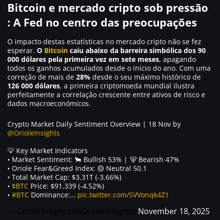
Bitcoin e mercado cripto sob pressão
: A Fed no centro das preocupações
O impacto destas estatísticas no mercado cripto não se fez
esperar.
O
Bitcoin
caiu abaixo da barreira simbólica dos 90
000 dólares pela primeira vez em sete meses
, apagando
todos os ganhos acumulados desde o início do ano. Com uma
correção de mais de
28%
desde o seu máximo histórico de
126 000 dólares
, a primeira criptomoeda mundial ilustra
perfeitamente a correlação crescente entre ativos de risco e
dados macroeconómicos.
Crypto Market Daily Sentiment Overview | 18 Nov by
@OrioleInsights
💡 Key Market Indicators
• Market Sentiment: 🐂 Bullish 53% | 🐻 Bearish 47%
• Oriole Fear&Greed Index: 🟡 Neutral 50.1
• Total Market Cap: $3.31T (-3.66%)
•
$BTC
Price: $91,339 (-4.52%)
•
#BTC
Dominance:…
pic.twitter.com/SVVonqk4Z1
— Oriole Insights (@OrioleInsights)
November 18, 2025