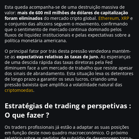
Esta queda acompanha-se de uma destruição massiva de
valor:
mais de 600 mil milhões de dólares de capitalização
foram eliminados
do mercado cripto global.
Ethereum
,
XRP
e
o conjunto das altcoins seguem o movimento, confirmando
que o sentimento de mercado continua dominado pelos
fluxos de liquidez institucionais e pelas expectativas sobre a
política monetária americana.
O principal fator por trás desta pressão vendedora mantém-
se as
expectativas relativas às taxas de juro.
As esperanças
de uma descida rápida das taxas diretoras pela Fed
diminuem face a um mercado de trabalho que resiste apesar
dos sinais de abrandamento. Esta situação leva os detentores
de longo prazo a garantir os seus lucros, criando uma
pressão baixista que amplifica a volatilidade natural das
criptomoedas
.
Estratégias de trading e perspetivas :
O que fazer ?
Os traders profissionais já estão a adaptar as suas posições
em função deste novo quadro macroeconómico. O próximo
relatório sobre os pedidos de subsídio de desemprego torna-