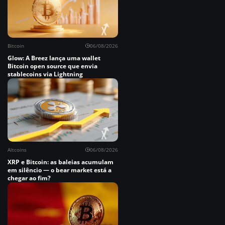
Bitcoin
06/08/2026
Glow: A Breez lança uma wallet
Bitcoin open source que envia
stablecoins via Lightning
Altcoins
06/08/2026
XRP e Bitcoin: as baleias acumulam
em silêncio — o bear market está a
chegar ao fim?