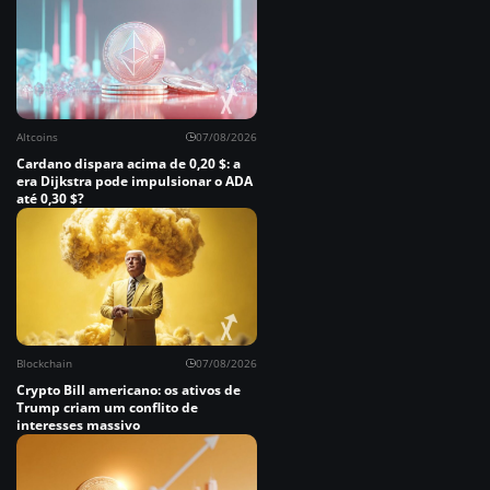
Altcoins
07/08/2026
Cardano dispara acima de 0,20 $: a
era Dijkstra pode impulsionar o ADA
até 0,30 $?
Blockchain
07/08/2026
Crypto Bill americano: os ativos de
Trump criam um conflito de
interesses massivo