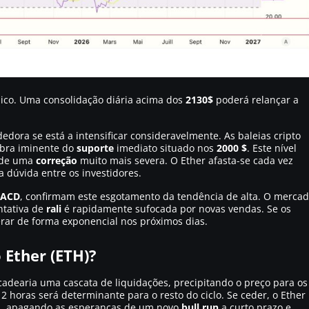
nico. Uma consolidação diária acima dos
2130$
poderá relançar a
dora se está a intensificar consideravelmente. As baleias cripto
bra iminente do
suporte
imediato situado nos
2000 $
. Este nível
s de uma
correção
muito mais severa. O Ether afasta-se cada vez
 dúvida entre os investidores.
ACD
, confirmam este esgotamento da tendência de alta. O merca
ntativa de
rali
é rapidamente sufocada por novas vendas. Se os
rar de forma exponencial nos próximos dias.
 Ether (ETH)?
cadearia uma cascata de liquidações, precipitando o preço para os
2 horas será determinante para o resto do ciclo. Se ceder, o Ether
da, apagando as esperanças de um novo
bull run
a curto prazo e