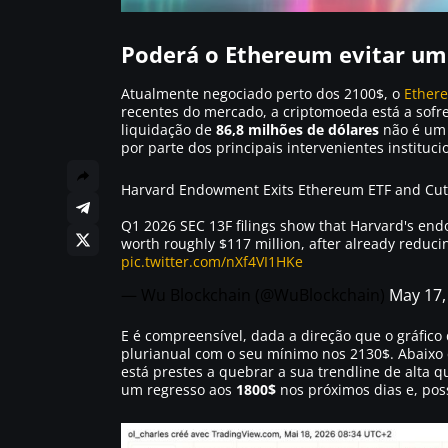
Poderá o Ethereum evitar um 
Atualmente negociado perto dos 2100$, o
Ether
recentes do mercado, a criptomoeda está a sofre
liquidação de
86,8 milhões de dólares
não é um s
por parte dos principais intervenientes instituci
Harvard Endowment Exits Ethereum ETF and Cuts
Q1 2026 SEC 13F filings show that Harvard's endo
worth roughly $117 million, after already reducing
pic.twitter.com/nXf4VI1HKe
— Wu Blockchain (@WuBlockchain)
May 17,
E é compreensível, dada a direção que o gráfico
plurianual com o seu mínimo nos 2130$. Abaixo d
está prestes a quebrar a sua trendline de alta 
um regresso aos
1800$
nos próximos dias e, po