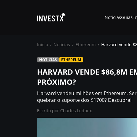
Notícias
Guias
T
Início
Noticias
Ethereum
Harvard vende $
NOTICIAS
ETHEREUM
Notícias
HARVARD VENDE $86,8M EM
PRÓXIMO?
Guias
Harvard vendeu milhões em Ethereum. Será
Trading
quebrar o suporte dos $1700? Descubra!
Escrito por
Charles Ledoux
Onde comprar ?
Casino