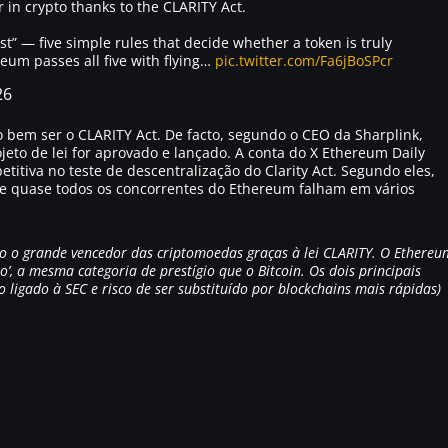
 in crypto thanks to the CLARITY Act.
est” — five simple rules that decide whether a token is truly
reum passes all five with flying…
pic.twitter.com/Fa6jBoSPcr
26
 bem ser o CLARITY Act. De facto, segundo o CEO da Sharplink,
ojeto de lei for aprovado e lançado. A conta do X Ethereum Daily
tiva no teste de descentralização do Clarity Act. Segundo eles,
 e quase todos os concorrentes do Ethereum falham em vários
o o grande vencedor das criptomoedas graças à lei CLARITY. O Ethereu
’, a mesma categoria de prestígio que o Bitcoin. Os dois principais
 ligado à SEC e risco de ser substituído por blockchains mais rápidas)