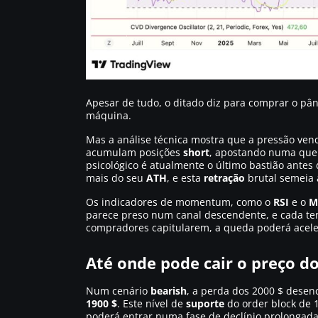
Apesar de tudo, o ditado diz para comprar o pâ
máquina.
Mas a análise técnica mostra que a pressão vende
acumulam posições
short
, apostando numa que
psicológico é atualmente o último bastião ante
mais do seu
ATH
, e esta
retração
brutal semeia a
Os indicadores de momentum, como o
RSI
e o
M
parece preso num canal descendente, e cada te
compradores capitularem, a queda poderá acele
Até onde pode cair o preço do
Num cenário
bearish
, a perda dos 2000 $ desen
1900 $
. Este nível de
suporte
do order block de 1
poderá entrar numa fase de declínio prolonga