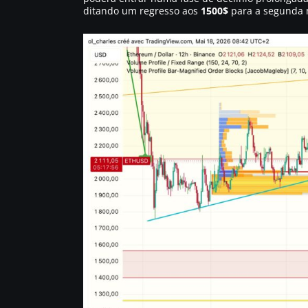
ditando um regresso aos
1500$
para a segunda 