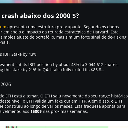
crash abaixo dos 2000 $?
eum
apresenta uma estrutura preocupante. Segundo os dados
r em cheio o impacto da retirada estratégica de Harvard. Esta
imples ajuste de portefólio, mas sim um forte sinal de de-risking
onais.
 IBIT Stake by 43%
wment cut its IBIT position by about 43% to 3,044,612 shares,
 the stake by 21% in Q4. It also fully exited its $86.8…
 2026
 do ETH está a tomar. O ETH saiu novamente do seu range histórico
este nível, o ETH valida um fake out em HTF. Além disso, o ETH
que construiu ao longo de vários meses. Esta fraqueza aponta para
ssivelmente, aos
1500$
nas próximas semanas.