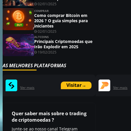
02/01/2025
COMPRAR
Como comprar Bitcoin em
2026 ? O guia simples para
iniciantes
02/01/2025
ALTCOINS
Principais Criptomoedas que
Irão Explodir em 2025
19/02/2025
AS MELHORES PLATAFORMAS
Visitar
→
Ver mais
Ver mais
Quer saber mais sobre o trading
de criptomoedas ?
Junte-se ao nosso canal Telegram