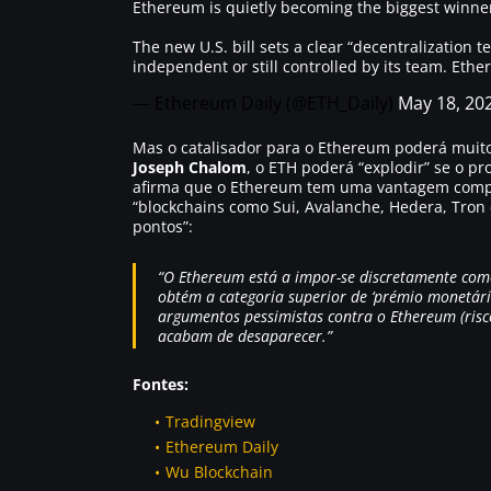
Ethereum is quietly becoming the biggest winner
The new U.S. bill sets a clear “decentralization t
independent or still controlled by its team. Ethe
— Ethereum Daily (@ETH_Daily)
May 18, 20
Mas o catalisador para o Ethereum poderá muito
Joseph Chalom
, o ETH poderá “explodir” se o pr
afirma que o Ethereum tem uma vantagem competi
“blockchains como Sui, Avalanche, Hedera, Tron
pontos”:
“O Ethereum está a impor-se discretamente com
obtém a categoria superior de ‘prémio monetário
argumentos pessimistas contra o Ethereum (risco
acabam de desaparecer.”
Fontes:
Tradingview
Ethereum Daily
Wu Blockchain