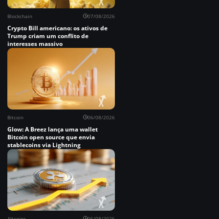
Blockchain
07/08/2026
Crypto Bill americano: os ativos de
Trump criam um conflito de
interesses massivo
Bitcoin
06/08/2026
Glow: A Breez lança uma wallet
Bitcoin open source que envia
stablecoins via Lightning
Altcoins
06/08/2026