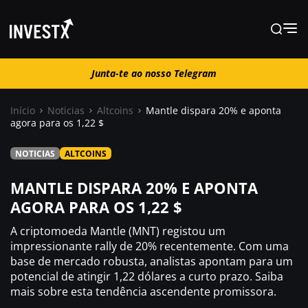
Junta-te ao nosso Telegram
Junta-te ao nosso Telegram
Início
Noticias
Altcoins
Mantle dispara 20% e aponta
agora para os 1,22 $
Notícias
NOTICIAS
ALTCOINS
Guias
MANTLE DISPARA 20% E APONTA
AGORA PARA OS 1,22 $
Trading
A criptomoeda Mantle (MNT) registou um
impressionante rally de 20% recentemente. Com uma
base de mercado robusta, analistas apontam para um
Onde comprar ?
potencial de atingir 1,22 dólares a curto prazo. Saiba
mais sobre esta tendência ascendente promissora.
Casino