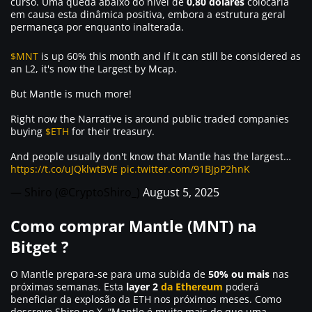
curso. Uma queda abaixo do nível de
0,80 dólares
colocaria
em causa esta dinâmica positiva, embora a estrutura geral
permaneça por enquanto inalterada.
$MNT
is up 60% this month and if it can still be considered as
an L2, it's now the Largest by Mcap.
But Mantle is much more!
Right now the Narrative is around public traded companies
buying
$ETH
for their treasury.
And people usually don't know that Mantle has the largest…
https://t.co/uJQklwtBVE
pic.twitter.com/91BJpP2hnK
— Shiro (@CryptoShiro_)
August 5, 2025
Como comprar Mantle (MNT) na
Bitget ?
O Mantle prepara-se para uma subida de
50% ou mais
nas
próximas semanas. Esta
layer 2
da Ethereum
poderá
beneficiar da explosão da ETH nos próximos meses. Como
descreve Shiro no X,
“Mantle é muito mais do que uma