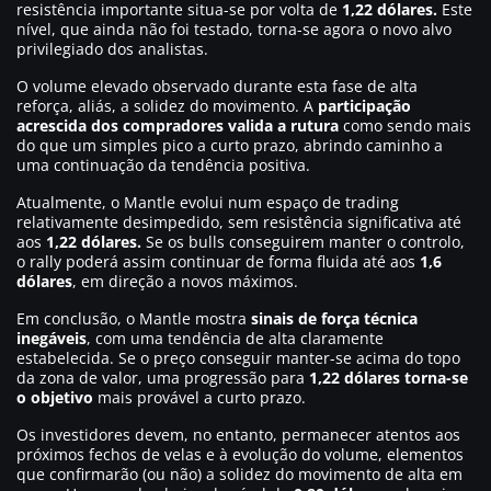
resistência importante situa-se por volta de
1,22 dólares.
Este
nível, que ainda não foi testado, torna-se agora o novo alvo
privilegiado dos analistas.
O volume elevado observado durante esta fase de alta
reforça, aliás, a solidez do movimento. A
participação
acrescida dos compradores valida a rutura
como sendo mais
do que um simples pico a curto prazo, abrindo caminho a
uma continuação da tendência positiva.
Atualmente, o Mantle evolui num espaço de trading
relativamente desimpedido, sem resistência significativa até
aos
1,22 dólares.
Se os bulls conseguirem manter o controlo,
o rally poderá assim continuar de forma fluida até aos
1,6
dólares
, em direção a novos máximos.
Em conclusão, o Mantle mostra
sinais de força técnica
inegáveis
, com uma tendência de alta claramente
estabelecida. Se o preço conseguir manter-se acima do topo
da zona de valor, uma progressão para
1,22 dólares torna-se
o objetivo
mais provável a curto prazo.
Os investidores devem, no entanto, permanecer atentos aos
próximos fechos de velas e à evolução do volume, elementos
que confirmarão (ou não) a solidez do movimento de alta em