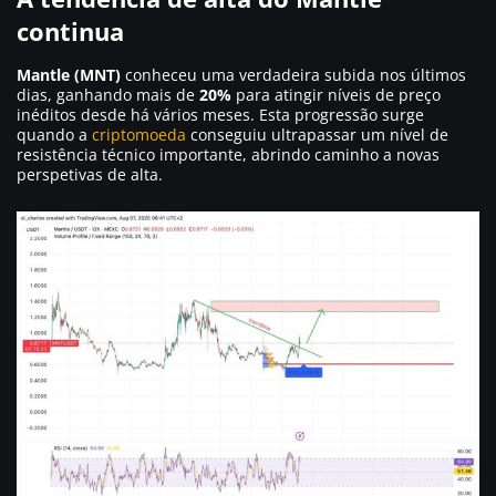
continua
Mantle (MNT)
conheceu uma verdadeira subida nos últimos
dias, ganhando mais de
20%
para atingir níveis de preço
inéditos desde há vários meses. Esta progressão surge
quando a
criptomoeda
conseguiu ultrapassar um nível de
resistência técnico importante, abrindo caminho a novas
perspetivas de alta.