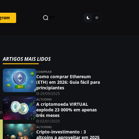
egram
PT
ARTIGOS MAIS LIDOS
COMPRAR
Como comprar Ethereum
(ETH) em 2026: Guia fácil para
principiantes
29/09/2025
ALTCOINS
A criptomoeda VIRTUAL
explode 23 000% em apenas
in
três meses
02/01/2025
ALTCOINS
Cripto-investimento : 3
altcoins a aproveitar em 2025