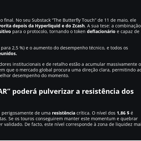
 final. No seu Substack “The Butterfly Touch” de 11 de maio, ele
vorita depois da Hyperliquid e do Zcash
. A sua tese: a combinação
itivo
para o protocolo, tornando o token
deflacionário
e capaz de
ou para 2,5 %) e o aumento do desempenho técnico, e todos os
eunidos.
idores institucionais e de retalho estão a acumular massivamente o
 em que o mercado global procura uma direção clara, permitindo a
melhor desempenho do momento.
R” poderá pulverizar a resistência dos
ima perigosamente de uma
resistência
crítica. O nível dos
1,86 $
é
listas. Se os touros conseguirem manter este momentum e quebrar
r validado. De facto, este nível corresponde à zona de liquidez ma