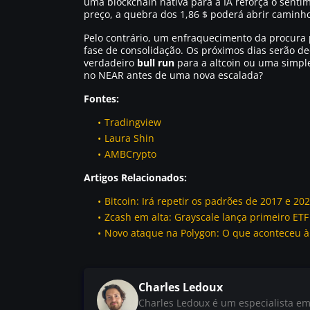
uma blockchain nativa para a IA reforça o sent
preço, a quebra dos 1,86 $ poderá abrir caminho
Pelo contrário, um enfraquecimento da procura
fase de consolidação. Os próximos dias serão de
verdadeiro
bull run
para a altcoin ou uma simple
no NEAR antes de uma nova escalada?
Fontes:
Tradingview
Laura Shin
AMBCrypto
Artigos Relacionados:
Bitcoin: Irá repetir os padrões de 2017 e 20
Zcash em alta: Grayscale lança primeiro ETF
Novo ataque na Polygon: O que aconteceu 
Charles Ledoux
Charles Ledoux é um especialista em