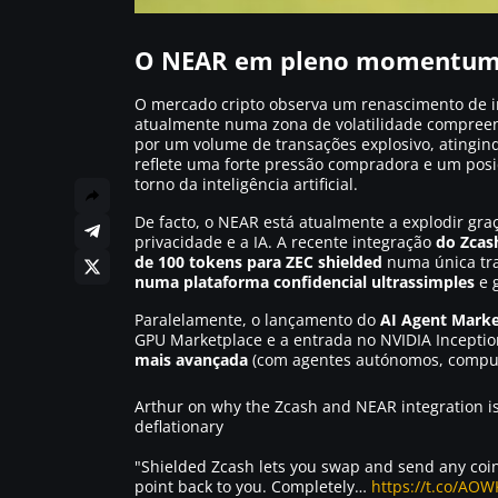
O NEAR em pleno momentu
O mercado cripto observa um renascimento de i
atualmente numa zona de volatilidade compree
por um volume de transações explosivo, atingin
reflete uma forte pressão compradora e um po
torno da inteligência artificial.
De facto, o NEAR está atualmente a explodir gr
privacidade e a IA. A recente integração
do Zcas
de 100 tokens para ZEC shielded
numa única tran
numa plataforma confidencial ultrassimples
e g
Paralelamente, o lançamento do
AI Agent Marke
GPU Marketplace e a entrada no NVIDIA Incept
mais avançada
(com agentes autónomos, computa
Arthur on why the Zcash and NEAR integration is
deflationary
"Shielded Zcash lets you swap and send any coin,
point back to you. Completely…
https://t.co/AO