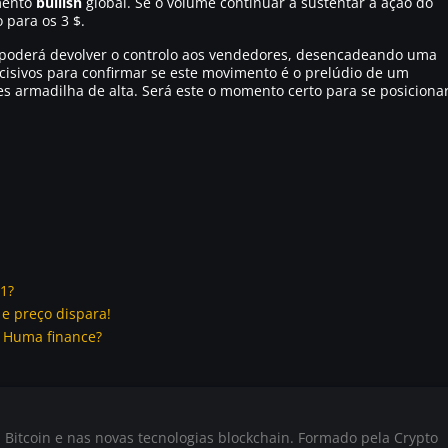
imento
bullish
global. Se o volume continuar a sustentar a ação do
 para os 3 $.
 poderá devolver o controlo aos vendedores, desencadeando uma
cisivos para confirmar se este movimento é o prelúdio de um
s armadilha de alta. Será este o momento certo para se posiciona
21?
 e preço dispara!
à Huma finance?
 Bitcoin e nas novas tecnologias blockchain. Formado pela Crypto