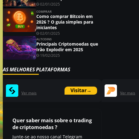
02/01/2025
COMPRAR
Como comprar Bitcoin em
2026 ? O guia simples para
iniciantes
02/01/2025
ALTCOINS
Principais Criptomoedas que
Irão Explodir em 2025
19/02/2025
AS MELHORES PLATAFORMAS
Visitar
→
Ver mais
Ver mais
Quer saber mais sobre o trading
de criptomoedas ?
Junte-se ao nosso canal Telegram