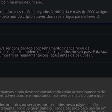
tcoin há mais de um ano.
a educar os recém-chegados à indústria e mais de 2000 artigos.
o pelo mundo cripto através dos seus artigos para a InvestX.
eve ser considerado aconselhamento financeiro ou de
dos neste site podem não estar regulados no seu país. É da sua
cumprem as regulamentações locais antes de os utilizar.
formativos e não deve ser considerado como aconselhamento de
envolve riscos, e é importante não investir mais do que o que
dos produtos ou serviços apresentados nesta página e não
iretamente, por qualquer dano ou perda causado pelo uso de um
vestimentos em criptoativos são, por natureza, arriscados, e os