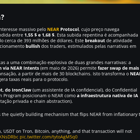
m?
nteresse massivo pelo
NEAR
Protocol
, cujo preço navega
ndida entre
1,55 $ e 1,68 $
. Esta subida repentina é acompanhada
do cerca de 393 milhões de dólares. Este
breakout
de atividade
sicionamento
bullish
dos traders, estimulados pelas narrativas em
aças a uma combinação explosiva de duas grandes narrativas: a
h via NEAR Intents
(em maio de 2026) permite
fazer swap de mais
sação, a partir de mais de 30 blockchains. Isto transforma o
NEA
era taxas reais para o protocolo.
t, do IronClaw
(um assistente de IA confidencial), do Confidential
ion Program posicionam o NEAR como
a infraestrutura nativa de IA
ção privada e chain abstraction).
 the quietly building mechanism that flips NEAR from inflationary 
 USDT on Tron, Bitcoin, anything, and that transaction will not
WKNsDRbc
pic.twitter.com/tytoAgM5q0