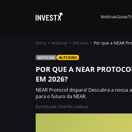
Notícias
Guias
T
Início
Noticias
Altcoins
Por que a NEAR Pro
NOTICIAS
ALTCOINS
Notícias
POR QUE A NEAR PROTOCO
EM 2026?
Guias
NEAR Protocol dispara! Descubra a nossa an
Trading
para o futuro da NEAR.
Escrito por
Charles Ledoux
Onde comprar ?
Casino