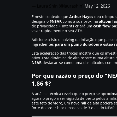
— Laura Shin (@laurashin)
May 12, 2026
É neste contexto que
Arthur Hayes
deu o impulso
designa o
$NEAR
como a sua próxima
altcoin fa
de privacidade + Intents criará um
cash flow pos
visar rapidamente o seu ATH.
Adicione a isto o halving da inflação (que pass
ingredientes
para um pump duradouro estão r
Esta aceleração das trocas mostra que os invest
ativo. Esta dinâmica de alta ocorre numa altura
NEAR
destacar-se como uma das altcoins com 
Por que razão o preço do “NEA
1,86 $?
A análise técnica revela que o preço se aprox
agora o preço a ser vigiado de perto pelos ana
este teto de vidro, um novo
rali
de alta poderá se
forte do order block massivo de 3 dias do NEAR.