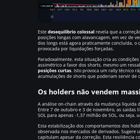
Este
desequilíbrio colossal
revela que a correçã
posições longas com alavancagem, em vez de ven
dos longs está agora praticamente concluída, 
provocada por liquidações forçadas.
Paradoxalmente, esta situação cria as condiçõe
assimétrico a favor dos shorts, mesmo um res
posições curtas
. Isto provoca um rally técnico r
acumulações de shorts que poderiam servir de c
Os holders não vendem massiv
A análise on-chain através da mudança líquida 
Entre 7 de outubro e 3 de novembro, as saídas l
SOL para apenas -1,37 milhão de SOL, ou seja,
Esta estabilização dos comportamentos dos holde
observada nos mercados de derivados. Sugere u
capitulam apesar da correção. Esta resiliência 