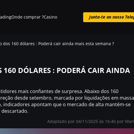
rading
Onde comprar ?
Casino
Junta-te ao nosso Tel
Junta-te ao nosso Telegram
o dos 160 dólares : Poderá cair ainda mais esta semana ?
 160 DÓLARES : PODERÁ CAIR AINDA
tidores mais confiantes de surpresa. Abaixo dos 160
orreção desde setembro, marcada por liquidações em mass
ação, indicadores apontam que o mercado de alta mantém-se
 descartado.
Adaptado por 04/11/2025 às 16:40 por
Mar