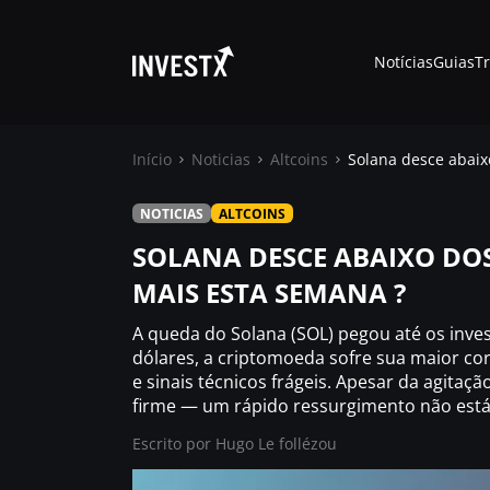
Notícias
Guias
T
Início
Noticias
Altcoins
Solana desce abaix
NOTICIAS
ALTCOINS
Notícias
SOLANA DESCE ABAIXO DOS
MAIS ESTA SEMANA ?
Guias
A queda do Solana (SOL) pegou até os inves
Trading
dólares, a criptomoeda sofre sua maior c
e sinais técnicos frágeis. Apesar da agit
firme — um rápido ressurgimento não está
Onde comprar ?
Escrito por
Hugo Le follézou
Casino