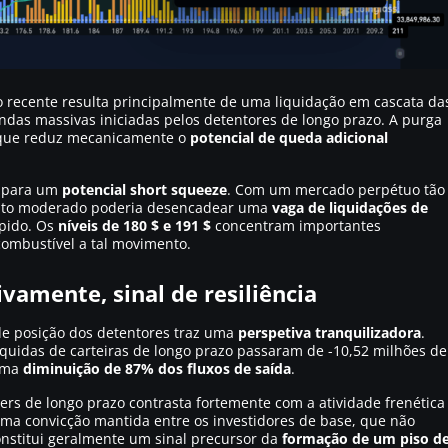
o recente resulta principalmente de uma liquidação em cascata da
das massivas iniciadas pelos detentores de longo prazo. A purga
o que reduz mecanicamente o
potencial de queda adicional
s para um
potencial short squeeze
. Com um mercado perpétuo tão
salto moderado poderia desencadear uma
vaga de liquidações de
ápido. Os
níveis de 180 $ e 191 $
concentram importantes
ombustível a tal movimento.
amente, sinal de resiliência
de posição dos detentores traz uma
perspetiva tranquilizadora
.
íquidas de carteiras de longo prazo passaram de -10,52 milhões de
 uma
diminuição de 87% dos fluxos de saída
.
rs de longo prazo contrasta fortemente com a atividade frenética
ma convicção mantida entre os investidores de base, que não
constitui geralmente um sinal precursor da
formação de um piso d