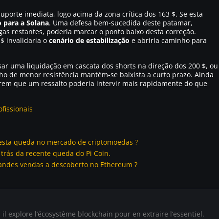
porte imediata, logo acima da zona crítica dos 163 $. Se esta
o para a Solana
. Uma defesa bem-sucedida deste patamar,
s restantes, poderia marcar o ponto baixo desta correção.
$ invalidaria o
cenário de estabilização
e abriria caminho para
sar uma liquidação em cascata dos shorts na direção dos 200 $, ou
ho de menor resistência mantém-se baixista a curto prazo. Ainda
em que um ressalto poderia intervir mais rapidamente do que
fissionais
 esta queda no mercado de criptomoedas ?
 trás da recente queda do Pi Coin.
grandes vendas a descoberto no Ethereum ?
il explore l’écosystème blockchain pour en extraire l’essentiel.