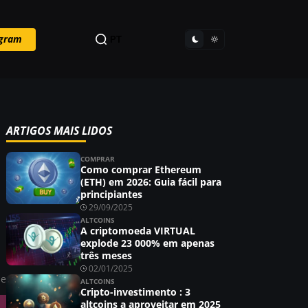
egram
PT
ARTIGOS MAIS LIDOS
COMPRAR
Como comprar Ethereum
(ETH) em 2026: Guia fácil para
principiantes
29/09/2025
ALTCOINS
a
A criptomoeda VIRTUAL
explode 23 000% em apenas
três meses
02/01/2025
ie
ALTCOINS
Cripto-investimento : 3
altcoins a aproveitar em 2025