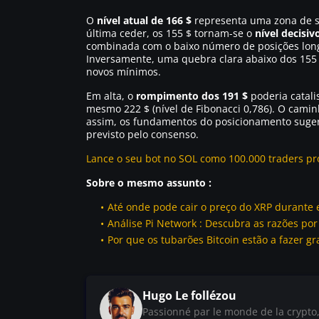
O
nível atual de 166 $
representa uma zona de su
última ceder, os 155 $ tornam-se o
nível decisiv
combinada com o baixo número de posições longa
Inversamente, uma quebra clara abaixo dos 155 
novos mínimos.
Em alta, o
rompimento dos 191 $
poderia catali
mesmo 222 $ (nível de Fibonacci 0,786). O camin
assim, os fundamentos do posicionamento suger
previsto pelo consenso.
Lance o seu bot no SOL como 100.000 traders pro
Sobre o mesmo assunto :
Até onde pode cair o preço do XRP durante
Análise Pi Network : Descubra as razões por
Por que os tubarões Bitcoin estão a fazer 
Hugo Le follézou
Passionné par le monde de la crypto, 