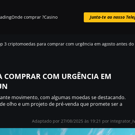
rading
Onde comprar ?
Casino
Junta-te ao nosso Tel
Junta-te ao nosso Telegram
p 3 criptomoedas para comprar com urgência em agosto antes do
A COMPRAR COM URGÊNCIA EM
UN
tante movimento, com algumas moedas se destacando.
r de olho e um projeto de pré-venda que promete ser a
Adaptado por 27/08/2025 às 19:21 por
integrator_i