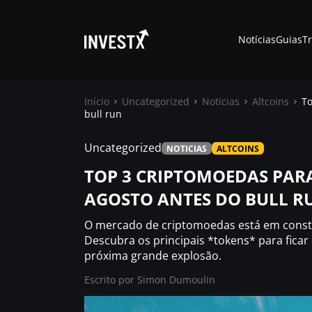
Notícias
Guias
T
Início
Uncategorized
Noticias
Altcoins
To
bull run
Notícias
Uncategorized
NOTICIAS
ALTCOINS
TOP 3 CRIPTOMOEDAS PAR
Guias
AGOSTO ANTES DO BULL R
O mercado de criptomoedas está em cons
Trading
Descubra os principais *tokens* para fica
próxima grande explosão.
Onde comprar ?
Escrito por
Simon Dumoulin
Casino