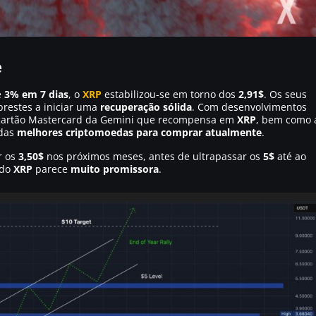
e
e
3% em 7 dias
, o
XRP
estabilizou-se em torno dos
2,91$
. Os seus
restes a iniciar uma
recuperação sólida
. Com desenvolvimentos
o cartão Mastercard da Gemini que recompensa em
XRP
, bem como 
 das
melhores criptomoedas para comprar atualmente
.
r os
3,50$
nos próximos meses, antes de ultrapassar os
5$
até ao
do
XRP
parece
muito promissora
.