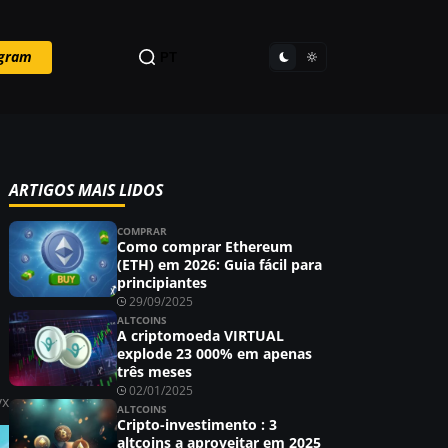
egram
PT
ARTIGOS MAIS LIDOS
COMPRAR
Como comprar Ethereum
(ETH) em 2026: Guia fácil para
principiantes
29/09/2025
ALTCOINS
A criptomoeda VIRTUAL
explode 23 000% em apenas
três meses
02/01/2025
vx
ALTCOINS
Cripto-investimento : 3
altcoins a aproveitar em 2025