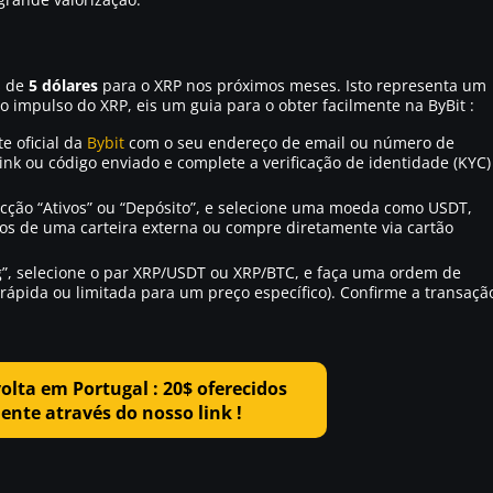
s de
5 dólares
para o XRP nos próximos meses. Isto representa um
 o impulso do XRP, eis um guia para o obter facilmente na ByBit :
te oficial da
Bybit
com o seu endereço de email ou número de
 link ou código enviado e complete a verificação de identidade (KYC)
secção “Ativos” ou “Depósito”, e selecione uma moeda como USDT,
ndos de uma carteira externa ou compre diretamente via cartão
ng”, selecione o par XRP/USDT ou XRP/BTC, e faça uma ordem de
pida ou limitada para um preço específico). Confirme a transaçã
volta em Portugal : 20$ oferecidos
nte através do nosso link !