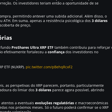
rreção. Os investidores teriam então a oportunidade de se
compra, permitindo antever uma subida adicional. Além disso, o
eu ATH. Em suma, apenas a resistência psicológica dos
3 dólares
scoberta de preço.
órias
o fundo
ProShares Ultra XRP ETF
também contribuiu para reforçar 
ão efetivamente fortaleceu a
confiança
dos investidores no
RP ETF ($UXRP).
pic.twitter.com/pBehqRcxF2
is, as perspetivas do XRP parecem, portanto, particularmente
adoura do limiar dos
3 dólares
parece agora possível, abrindo
 atentos a eventuais
evoluções regulatórias
e macroeconómicas
edas nos próximos meses. Só o futuro poderá confirmar se o XRP
grande valorização.