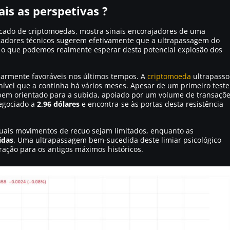
is as perspetivas ?
rcado de criptomoedas, mostra sinais encorajadores de uma
icadores técnicos sugerem efetivamente que a ultrapassagem do
 o que podemos realmente esperar desta potencial explosão dos
larmente favoráveis nos últimos tempos. A
criptomoeda
ultrapass
nível que a continha há vários meses. Apesar de um primeiro teste
 bem orientado para a subida, apoiado por um volume de transaçõ
negociado a
2,96 dólares
e encontra-se às portas desta resistência
uais movimentos de recuo sejam limitados, enquanto as
idas
. Uma ultrapassagem bem-sucedida deste limiar psicológico
ração para os antigos máximos históricos.