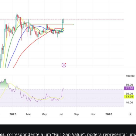
res
, correspondente a um “Fair Gap Value”, poderá representar um