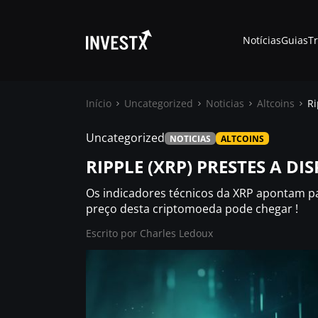
Notícias
Guias
T
Início
Uncategorized
Noticias
Altcoins
Ri
Uncategorized
NOTICIAS
ALTCOINS
Notícias
RIPPLE (XRP) PRESTES A DI
Guias
Os indicadores técnicos da XRP apontam p
preço desta criptomoeda pode chegar !
Trading
Escrito por
Charles Ledoux
Onde comprar ?
Casino