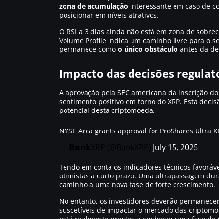
zona de acumulação
interessante em caso de co
posicionar em níveis atrativos.
O RSI a 3 dias ainda não está em zona de sobre
Volume Profile indica um caminho livre para o s
permanece como
o único obstáculo
antes da de
Impacto das decisões regulat
A aprovação pela SEC americana da inscrição d
sentimento positivo em torno do XRP. Esta decis
potencial desta criptomoeda.
NYSE Arca grants approval for ProShares Ultra X
— 𝗕𝗮𝗻𝗸XRP (@BankXRP)
July 15, 2025
Tendo em conta os indicadores técnicos favoráve
otimistas a curto prazo. Uma ultrapassagem dur
caminho a uma nova fase de forte crescimento.
No entanto, os investidores deverão permanecer
suscetíveis de impactar o mercado das criptomo
está realmente prestes a conhecer uma fase de 