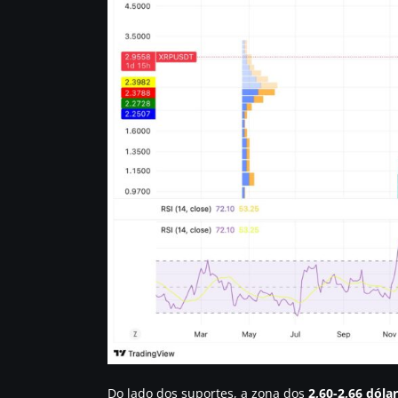
Do lado dos suportes, a zona dos
2,60-2,66 dóla