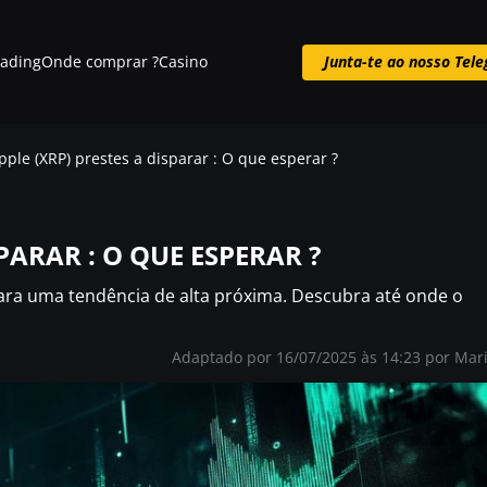
rading
Onde comprar ?
Casino
Junta-te ao nosso Tel
Junta-te ao nosso Telegram
pple (XRP) prestes a disparar : O que esperar ?
SPARAR : O QUE ESPERAR ?
ara uma tendência de alta próxima. Descubra até onde o
Adaptado por 16/07/2025 às 14:23 por
Mar