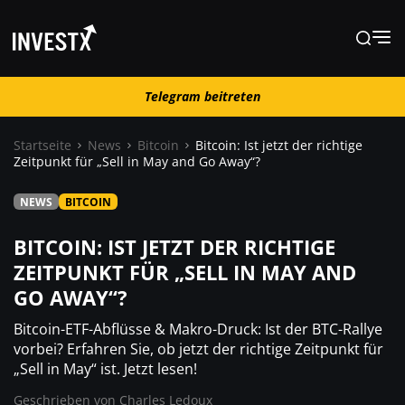
Telegram beitreten
Telegram beitreten
Startseite
News
Bitcoin
Bitcoin: Ist jetzt der richtige
Zeitpunkt für „Sell in May and Go Away“?
News
NEWS
BITCOIN
Lernen
BITCOIN: IST JETZT DER RICHTIGE
ZEITPUNKT FÜR „SELL IN MAY AND
GO AWAY“?
Trading
Bitcoin-ETF-Abflüsse & Makro-Druck: Ist der BTC-Rallye
Wo kaufen ?
vorbei? Erfahren Sie, ob jetzt der richtige Zeitpunkt für
„Sell in May“ ist. Jetzt lesen!
Geschrieben von
Charles Ledoux
Casino