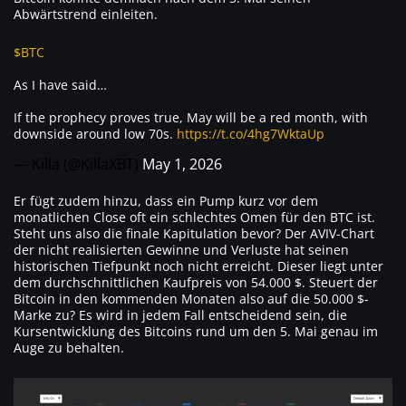
Abwärtstrend einleiten.
$BTC
As I have said…
If the prophecy proves true, May will be a red month, with
downside around low 70s.
https://t.co/4hg7WktaUp
— Killa (@KillaXBT)
May 1, 2026
Er fügt zudem hinzu, dass ein Pump kurz vor dem
monatlichen Close oft ein schlechtes Omen für den BTC ist.
Steht uns also die finale Kapitulation bevor? Der AVIV-Chart
der nicht realisierten Gewinne und Verluste hat seinen
historischen Tiefpunkt noch nicht erreicht. Dieser liegt unter
dem durchschnittlichen Kaufpreis von 54.000 $. Steuert der
Bitcoin in den kommenden Monaten also auf die 50.000 $-
Marke zu? Es wird in jedem Fall entscheidend sein, die
Kursentwicklung des Bitcoins rund um den 5. Mai genau im
Auge zu behalten.