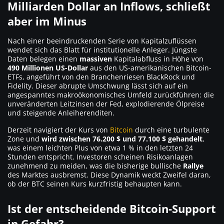
Milliarden Dollar an Inflows, schließt
aber im Minus
Nach einer beeindruckenden Serie von Kapitalzuflüssen
wendet sich das Blatt für institutionelle Anleger. Jüngste
Daten belegen einen
massiven
Kapitalabfluss in Höhe von
490 Millionen US-Dollar
aus den US-amerikanischen Bitcoin-
ETFs, angeführt von den Branchenriesen BlackRock und
Fidelity. Dieser abrupte Umschwung lässt sich auf ein
angespanntes makroökonomisches Umfeld zurückführen: die
unveränderten Leitzinsen der Fed, explodierende Ölpreise
und steigende Anleiherenditen.
Derzeit navigiert der Kurs von
Bitcoin
durch eine turbulente
Zone und
wird zwischen 76.200 $ und 77.100 $ gehandelt
,
was einem leichten Plus von etwa 1 % in den letzten 24
Stunden entspricht. Investoren scheinen Risikoanlagen
zunehmend zu meiden, was die bisherige bullische
Rallye
des Marktes ausbremst. Diese Dynamik weckt Zweifel daran,
ob der BTC seinen Kurs kurzfristig behaupten kann.
Ist der entscheidende Bitcoin-Support
in Gefahr?