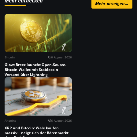
Mehr entdecken
Mehr anzeigen
→
Bitcoin
6 August 2026
Glow: Breez launcht Open-Source-
Bitcoin-Wallet mit Stablecoin-
Versand über Lightning
Altcoins
6 August 2026
XRP und Bitcoin: Wale kaufen
massiv – neigt sich der Bärenmarkt