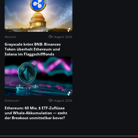
Altcoins
6 August 2026
Grayscale krönt BNB: Binances
Token überholt Ethereum und
Solana im Flaggschifffonds
Ethereum
6 August 2026
Ethereum: 60 Mio. $ ETF-Zuflüsse
und Whale-Akkumulation — steht
der Breakout unmittelbar bevor?