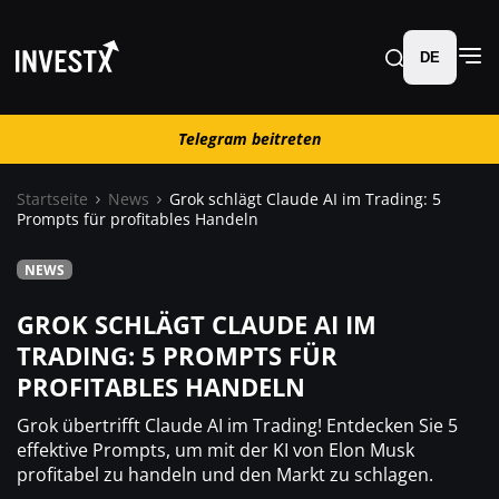
DE
Telegram beitreten
Telegram beitreten
Startseite
News
Grok schlägt Claude AI im Trading: 5
Prompts für profitables Handeln
News
NEWS
Lernen
GROK SCHLÄGT CLAUDE AI IM
TRADING: 5 PROMPTS FÜR
Trading
PROFITABLES HANDELN
Grok übertrifft Claude AI im Trading! Entdecken Sie 5
Wo kaufen ?
effektive Prompts, um mit der KI von Elon Musk
profitabel zu handeln und den Markt zu schlagen.
Casino