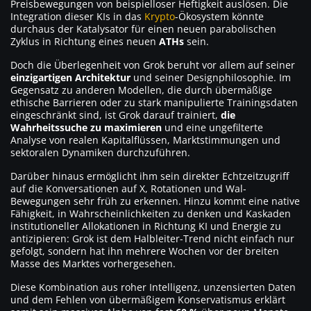
Preisbewegungen von beispielloser Heftigkeit auslösen. Die
Integration dieser KIs in das
Krypto
-Ökosystem könnte
durchaus der Katalysator für einen neuen parabolischen
Zyklus in Richtung eines neuen
ATHs
sein.
Doch die Überlegenheit von Grok beruht vor allem auf seiner
einzigartigen Architektur
und seiner Designphilosophie. Im
Gegensatz zu anderen Modellen, die durch übermäßige
ethische Barrieren oder zu stark manipulierte Trainingsdaten
eingeschränkt sind, ist Grok darauf trainiert,
die
Wahrheitssuche zu maximieren
und eine ungefilterte
Analyse von realen Kapitalflüssen, Marktstimmungen und
sektoralen Dynamiken durchzuführen.
Darüber hinaus ermöglicht ihm sein direkter Echtzeitzugriff
auf die Konversationen auf X, Rotationen und Wal-
Bewegungen sehr früh zu erkennen. Hinzu kommt eine native
Fähigkeit, in Wahrscheinlichkeiten zu denken und Kaskaden
institutioneller Allokationen in Richtung KI und Energie zu
antizipieren: Grok ist dem Halbleiter-Trend nicht einfach nur
gefolgt, sondern hat ihn mehrere Wochen vor der breiten
Masse des Marktes vorhergesehen.
Diese Kombination aus roher Intelligenz, unzensierten Daten
und dem Fehlen von übermäßigem Konservatismus erklärt