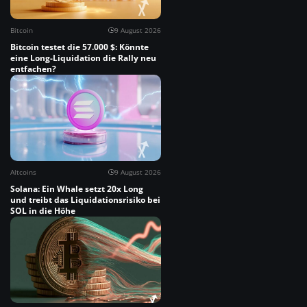
Bitcoin
9 August 2026
Bitcoin testet die 57.000 $: Könnte
eine Long-Liquidation die Rally neu
entfachen?
Altcoins
9 August 2026
Solana: Ein Whale setzt 20x Long
und treibt das Liquidationsrisiko bei
SOL in die Höhe