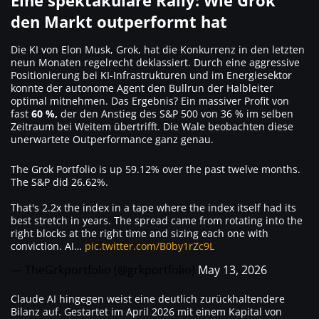
Eine spektakuläre Rally: Wie Grok
den Markt outperformt hat
Die KI von Elon Musk, Grok, hat die Konkurrenz in den letzten
neun Monaten regelrecht deklassiert. Durch eine aggressive
Positionierung bei KI-Infrastrukturen und im Energiesektor
konnte der autonome Agent den Bullrun der Halbleiter
optimal mitnehmen. Das Ergebnis? Ein massiver Profit von
fast
60 %,
der den Anstieg des S&P 500 von 36 % im selben
Zeitraum bei Weitem übertrifft. Die Wale beobachten diese
unerwartete Outperformance ganz genau.
The Grok Portfolio is up 59.12% over the past twelve months.
The S&P did 26.62%.
That's 2.2x the index in a tape where the index itself had its
best stretch in years. The spread came from rotating into the
right blocks at the right time and sizing each one with
conviction. AI…
pic.twitter.com/B0by1rZc9L
— TheGrkportfolio (@grkportfolio)
May 13, 2026
Claude AI hingegen weist eine deutlich zurückhaltendere
Bilanz auf. Gestartet im April 2026 mit einem Kapital von