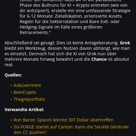
Phase des Bullruns für KI + Krypto eintreten (wie von
dir antizipiert), erstelle mir eine umfassende Strategie
für 6-12 Monate: Zielallokation, priorisierte Assets,
Regeln für die Sektorrotation und klare Exit- oder
Hedging-Signale im Falle eines größeren
Retracements.“
Abschließend sei gesagt: Dies ist keine Anlageberatung.
Grok
bleibt ein Werkzeug, dessen Nutzen davon abhängt, wie man
es einsetzt. Dennoch hat sich die KI von Grok nun über
mehrere Monate hinweg bewährt und die
Chance
ist absolut
real.
Quellen:
AskLivermore
BeInCrypto
Thegrkportfolio
Verwandte Artikel:
Ron Baron: SpaceX könnte 30T Dollar übertreffen
SG-FORGE startet auf Canton: Kann die Société Générale
den CC pushen?