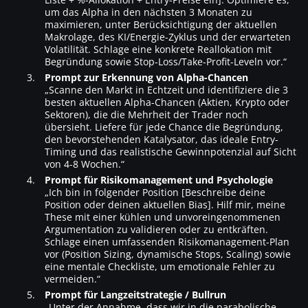
um das Alpha in den nächsten 3 Monaten zu
maximieren, unter Berücksichtigung der aktuellen
Makrolage, des KI/Energie-Zyklus und der erwarteten
Volatilität. Schlage eine konkrete Reallokation mit
Begründung sowie Stop-Loss/Take-Profit-Leveln vor.“
Prompt zur Erkennung von Alpha-Chancen
„Scanne den Markt in Echtzeit und identifiziere die 3
besten aktuellen Alpha-Chancen (Aktien, Krypto oder
Sektoren), die die Mehrheit der Trader noch
übersieht. Liefere für jede Chance die Begründung,
den bevorstehenden Katalysator, das ideale Entry-
Timing und das realistische Gewinnpotenzial auf Sicht
von 4-8 Wochen.“
Prompt für Risikomanagement und Psychologie
„Ich bin in folgender Position [Beschreibe deine
Position oder deinen aktuellen Bias]. Hilf mir, meine
These mit einer kühlen und unvoreingenommenen
Argumentation zu validieren oder zu entkräften.
Schlage einen umfassenden Risikomanagement-Plan
vor (Position Sizing, dynamische Stops, Scaling) sowie
eine mentale Checkliste, um emotionale Fehler zu
vermeiden.“
Prompt für Langzeitstrategie / Bullrun
„Unter der Annahme, dass wir in die parabolische