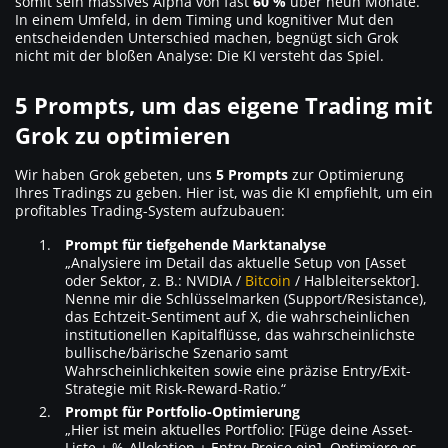
somit sein massives Alpha von fast
60 %
über neun Monate.
In einem Umfeld, in dem Timing und kognitiver Mut den
entscheidenden Unterschied machen, begnügt sich Grok
nicht mit der bloßen Analyse: Die KI versteht das Spiel.
5 Prompts, um das eigene Trading mit
Grok zu optimieren
Wir haben Grok gebeten, uns
5 Prompts
zur Optimierung
Ihres Tradings zu geben. Hier ist, was die KI empfiehlt, um ein
profitables Trading-System aufzubauen:
Prompt für tiefgehende Marktanalyse
„Analysiere im Detail das aktuelle Setup von [Asset
oder Sektor, z. B.: NVIDIA /
Bitcoin
/ Halbleitersektor].
Nenne mir die Schlüsselmarken (Support/Resistance),
das Echtzeit-Sentiment auf X, die wahrscheinlichen
institutionellen Kapitalflüsse, das wahrscheinlichste
bullische/bärische Szenario samt
Wahrscheinlichkeiten sowie eine präzise Entry/Exit-
Strategie mit Risk-Reward-Ratio.“
Prompt für Portfolio-Optimierung
„Hier ist mein aktuelles Portfolio: [Füge deine Asset-
Liste + %-Allokation + Entry-Preise ein]. Optimiere es,