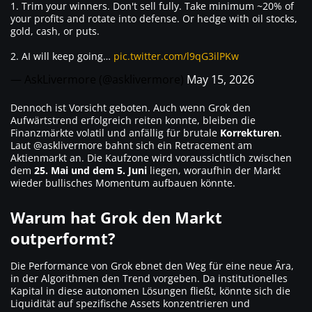
1. Trim your winners. Don't sell fully. Take minimum ~20% of
your profits and rotate into defense. Or hedge with oil stocks,
gold, cash, or puts.
2. AI will keep going…
pic.twitter.com/l9qG3ilPKw
— AskLivermore (@asklivermore)
May 15, 2026
Dennoch ist Vorsicht geboten. Auch wenn Grok den
Aufwärtstrend erfolgreich reiten konnte, bleiben die
Finanzmärkte volatil und anfällig für brutale
Korrekturen
.
Laut @asklivermore bahnt sich ein Retracement am
Aktienmarkt an. Die Kaufzone wird voraussichtlich zwischen
dem
25. Mai und dem 5. Juni
liegen, woraufhin der Markt
wieder bullisches Momentum aufbauen könnte.
Warum hat Grok den Markt
outperformt?
Die Performance von Grok ebnet den Weg für eine neue Ära,
in der Algorithmen den Trend vorgeben. Da institutionelles
Kapital in diese autonomen Lösungen fließt, könnte sich die
Liquidität auf spezifische Assets konzentrieren und