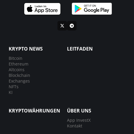
KRYPTO NEWS
LEITFADEN
Bitcoin
Ethereum
Altcoins
Blockchain
Exchanges
NFTs
KI
KRYPTOWÄHRUNGEN
ÜBER UNS
App InvestX
Kontakt