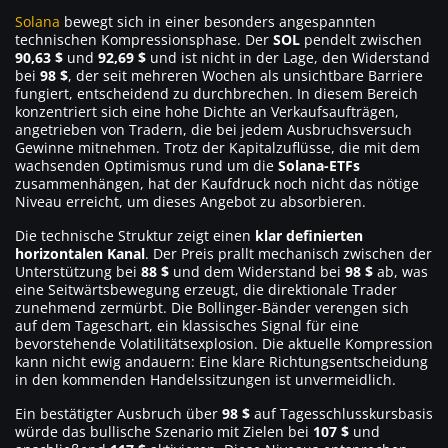
Solana
bewegt sich in einer besonders angespannten
technischen Kompressionsphase. Der
SOL
pendelt zwischen
90,63 $
und
92,69 $
und ist nicht in der Lage, den Widerstand
bei
98 $
, der seit mehreren Wochen als unsichtbare Barriere
fungiert, entscheidend zu durchbrechen. In diesem Bereich
konzentriert sich eine hohe Dichte an Verkaufsaufträgen,
angetrieben von Tradern, die bei jedem Ausbruchsversuch
Gewinne mitnehmen. Trotz der Kapitalzuflüsse, die mit dem
wachsenden Optimismus rund um die
Solana-ETFs
zusammenhängen, hat der Kaufdruck noch nicht das nötige
Niveau erreicht, um dieses Angebot zu absorbieren.
Die technische Struktur zeigt einen
klar definierten
horizontalen Kanal
. Der Preis prallt mechanisch zwischen der
Unterstützung bei
88 $
und dem Widerstand bei
98 $
ab, was
eine Seitwärtsbewegung erzeugt, die direktionale Trader
zunehmend zermürbt. Die Bollinger-Bänder verengen sich
auf dem Tageschart, ein klassisches Signal für eine
bevorstehende Volatilitätsexplosion. Die aktuelle Kompression
kann nicht ewig andauern: Eine klare Richtungsentscheidung
in den kommenden Handelssitzungen ist unvermeidlich.
Ein bestätigter Ausbruch über
98 $
auf Tagesschlusskursbasis
würde das bullische Szenario mit Zielen bei
107 $
und