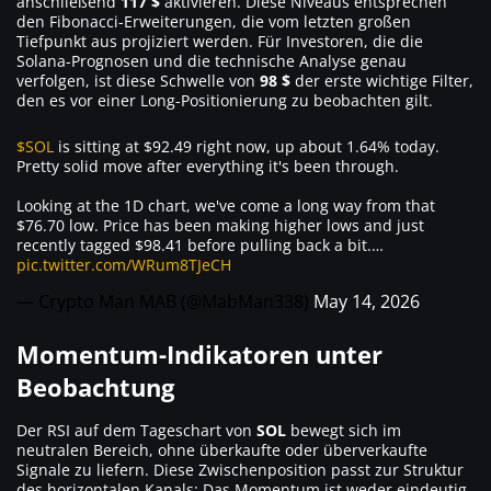
anschließend
117 $
aktivieren. Diese Niveaus entsprechen
den Fibonacci-Erweiterungen, die vom letzten großen
Tiefpunkt aus projiziert werden. Für Investoren, die die
Solana-Prognosen und die technische Analyse genau
verfolgen, ist diese Schwelle von
98 $
der erste wichtige Filter,
den es vor einer Long-Positionierung zu beobachten gilt.
$SOL
is sitting at $92.49 right now, up about 1.64% today.
Pretty solid move after everything it's been through.
Looking at the 1D chart, we've come a long way from that
$76.70 low. Price has been making higher lows and just
recently tagged $98.41 before pulling back a bit.…
pic.twitter.com/WRum8TJeCH
— Crypto Man MAB (@MabMan338)
May 14, 2026
Momentum-Indikatoren unter
Beobachtung
Der RSI auf dem Tageschart von
SOL
bewegt sich im
neutralen Bereich, ohne überkaufte oder überverkaufte
Signale zu liefern. Diese Zwischenposition passt zur Struktur
des horizontalen Kanals: Das Momentum ist weder eindeutig