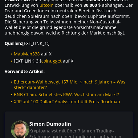
Entwicklung von
Bitcoin
oberhalb von
80.000 $
abhängen. Der
Fear and Greed Index im neutralen Bereich lässt noch
deutlichen Spielraum nach oben, bevor Euphorie aufkommt.
Die Sicherung von Teilgewinnen in einer Non-Custodial-
Wallet bleibt die grundlegendste Vorsichtsmaßnahme,
unabhängig davon, welche Richtung der Markt einschlägt.
Quellen:
[EXT_LINK_1:]
MabMan338
auf X
[EXT_LINK_3:]
coinugget
auf X
Verwandte Artikel:
Ethereum-Wal bewegt 157 Mio. $ nach 9 Jahren – Was
steckt dahinter?
BNB Chain: Schnellstes RWA-Wachstum am Markt?
XRP auf 100 Dollar? Analyst enthüllt Preis-Roadmap
Simon Dumoulin
Kryptoanalyst mit über 7 Jahren Trading-
Erfahrung und einer fundierten Laufbahn in