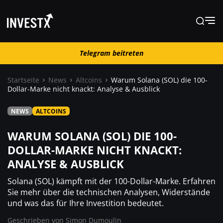
Telegram beitreten
Telegram beitreten
Startseite
News
Altcoins
Warum Solana (SOL) die 100-
Dollar-Marke nicht knackt: Analyse & Ausblick
News
NEWS
ALTCOINS
Lernen
WARUM SOLANA (SOL) DIE 100-
DOLLAR-MARKE NICHT KNACKT:
ANALYSE & AUSBLICK
Trading
Solana (SOL) kämpft mit der 100-Dollar-Marke. Erfahren
Wo kaufen ?
Sie mehr über die technischen Analysen, Widerstände
und was das für Ihre Investition bedeutet.
Geschrieben von
Simon Dumoulin
Casino