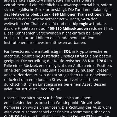
angewandten Elliott-Wellen deuten in den höheren
Zeitrahmen auf ein erhebliches Aufwärtspotenzial hin, sofern
sich die zyklische Struktur bestätigt. Die Fundamentalanalyse
des Netzwerks bleibt stark:
696 Millionen Transaktionen
, die
innerhalb einer Woche verarbeitet wurden,
54 %
der
weltweiten On-Chain-Aktivität und das
Alpenglow
-Update,
das die Finalitätszeit auf
100-150 Millisekunden
reduziert hat.
Diese Kennzahlen verschwinden nicht einfach bei einer
Preiskorrektur und bilden das Fundament, auf dem
Institutionen ihre Investmentthesen aufbauen.
Für Investoren, die mittelfristig in
SOL
in Krypto investieren
möchten, bleibt eine gestaffelte Einstiegsstrategie am besten
geeignet. Die Verteilung der Käufe zwischen
88 $
und
78 $
im
Falle eines Rücksetzers ermöglicht den Aufbau einer Position,
ohne den perfekten Tiefpunkt abpassen zu müssen. Dieser
Ansatz, der dem Prinzip des strategischen HODL nahekommt,
reduziert den emotionalen Stress und verbessert den
durchschnittlichen Einstiegspreis bei einem Asset, dessen
Volatilität strukturell bedingt ist.
Unsere Einschätzung:
SOL
befindet sich an einem
entscheidenden technischen Wendepunkt. Die aktuelle
Kompression wird sich auflösen. Die Richtung des Ausbruchs
wird vom Zusammenspiel der finalen Abstimmung über den
CLARITY Act
, den Kapitalflüssen in die
Solana-ETFs
und der