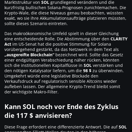
Marktstruktur von
SOL
grundlegend verändern und die
kurzfristig bullischen Solana-Prognosen zunichtemachen. Die
Krypto-Wale, die diese Niveaus genau beobachten, wüssten
exakt, wo sie ihre Akkumulationsaufträge platzieren müssten,
sollte dieses Szenario eintreten.
Das makroökonomische Umfeld spielt in dieser Gleichung
eine entscheidende Rolle. Die Abstimmung über den
CLARITY
Act
im US-Senat hat die positive Stimmung für Solana
vorübergehend gestärkt, da das Netzwerk in dem Text als
„ausgereifte Blockchain“
bezeichnet wird. Sollte das Gesetz
einer endgültigen Verabschiedung näher rücken, könnten
sich die institutionellen Kapitalflüsse in
SOL
verstärken und
den nötigen Katalysator liefern, um die
98 $
zu überwinden.
Umgekehrt würde eine legislative Blockade den
Verkaufsdruck auf regulatorisch sensible Altcoins wieder
aufleben lassen. Der allgemeine Krypto-Trend bleibt somit
der wichtigste Makro-Filter.
Kann SOL noch vor Ende des Zyklus
die 117 $ anvisieren?
Diese Frage erfordert eine differenzierte Antwort. Die auf
SOL