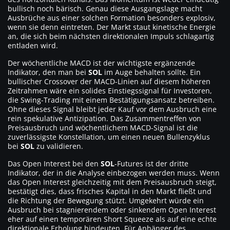
bullisch noch bärisch. Genau diese Ausgangslage macht
Ausbrüche aus einer solchen Formation besonders explosiv,
wenn sie denn eintreten. Der Markt staut kinetische Energie
an, die sich beim nächsten direktionalen Impuls schlagartig
entladen wird.
Der wöchentliche MACD ist der wichtigste ergänzende
Indikator, den man bei
SOL
im Auge behalten sollte. Ein
bullischer Crossover der MACD-Linien auf diesem höheren
Zeitrahmen wäre ein solides Einstiegssignal für Investoren,
die Swing-Trading mit einem Bestätigungsansatz betreiben.
Ohne dieses Signal bleibt jeder Kauf vor dem Ausbruch eine
rein spekulative Antizipation. Das Zusammentreffen von
Preisausbruch und wöchentlichem MACD-Signal ist die
zuverlässigste Konstellation, um einen neuen Bullenzyklus
bei
SOL
zu validieren.
Das Open Interest bei den
SOL
-Futures ist der dritte
Indikator, der in die Analyse einbezogen werden muss. Wenn
das Open Interest gleichzeitig mit dem Preisausbruch steigt,
bestätigt dies, dass frisches Kapital in den Markt fließt und
die Richtung der Bewegung stützt. Umgekehrt würde ein
Ausbruch bei stagnierendem oder sinkendem Open Interest
eher auf einen temporären Short Squeeze als auf eine echte
direktionale Erholung hindeuten. Für Anhänger des