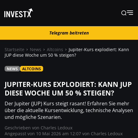
Telegram beitreten
Telegram beitreten
Startseite
News
Altcoins
Jupiter-Kurs explodiert: Kann
JUP diese Woche um 50 % steigen?
News
NEWS
ALTCOINS
Lernen
JUPITER-KURS EXPLODIERT: KANN JUP
DIESE WOCHE UM 50 % STEIGEN?
Trading
Der Jupiter (JUP) Kurs steigt rasant! Erfahren Sie mehr
über die aktuelle Kursentwicklung, technische Analysen
und mögliche Szenarien.
Wo kaufen ?
Geschrieben von
Charles Ledoux
Angepasst von 10 Mai 2026 am 12:07 von
Charles Ledoux
Casino