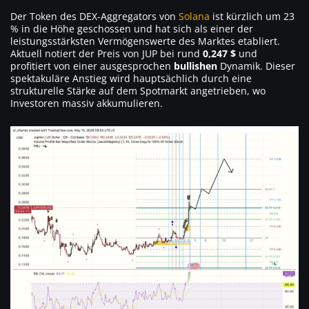
Der Token des DEX-Aggregators von
Solana
ist kürzlich um 23
% in die Höhe geschossen und hat sich als einer der
leistungsstärksten Vermögenswerte des Marktes etabliert.
Aktuell notiert der Preis von JUP bei rund
0,247 $
und
profitiert von einer ausgesprochen
bullishen
Dynamik. Dieser
spektakuläre Anstieg wird hauptsächlich durch eine
strukturelle Stärke auf dem Spotmarkt angetrieben, wo
Investoren massiv akkumulieren.