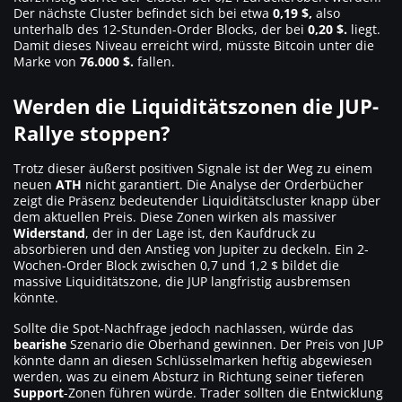
Der nächste Cluster befindet sich bei etwa
0,19 $,
also
unterhalb des 12-Stunden-Order Blocks, der bei
0,20 $.
liegt.
Damit dieses Niveau erreicht wird, müsste Bitcoin unter die
Marke von
76.000 $.
fallen.
Werden die Liquiditätszonen die JUP-
Rallye stoppen?
Trotz dieser äußerst positiven Signale ist der Weg zu einem
neuen
ATH
nicht garantiert. Die Analyse der Orderbücher
zeigt die Präsenz bedeutender Liquiditätscluster knapp über
dem aktuellen Preis. Diese Zonen wirken als massiver
Widerstand
, der in der Lage ist, den Kaufdruck zu
absorbieren und den Anstieg von Jupiter zu deckeln. Ein 2-
Wochen-Order Block zwischen 0,7 und 1,2 $ bildet die
massive Liquiditätszone, die JUP langfristig ausbremsen
könnte.
Sollte die Spot-Nachfrage jedoch nachlassen, würde das
bearishe
Szenario die Oberhand gewinnen. Der Preis von JUP
könnte dann an diesen Schlüsselmarken heftig abgewiesen
werden, was zu einem Absturz in Richtung seiner tieferen
Support
-Zonen führen würde. Trader sollten die Entwicklung