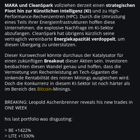
MARA und CleanSpark
vollziehen derzeit einen
strategischen
Pivot hin zur Künstlichen Intelligenz (KI)
und zu High-
Performance-Rechenzentren (HPC). Durch die Umrüstung
eines Teils ihrer Energieinfrastrukturen hoffen diese
Unternehmen, die explosive Nachfrage im KI-Sektor
abzufangen. CleanSpark hat übrigens kürzlich seine
vertraglich vereinbarte
Energiekapazität verdoppelt
, um
diesen Übergang zu unterstützen.
Dieser Kurswechsel könnte durchaus der Katalysator für
einen zukünftigen
Breakout
dieser Aktien sein. Investoren
beobachten diesen Wandel genau und hoffen, dass die
Vermietung von Rechenleistung an Tech-Giganten die
sinkende Rentabilität des reinen Minings ausgleichen wird.
Doch die Konkurrenz in diesem KI-Sektor ist noch härter als
im Bereich des
Bitcoin
-Minings.
BREAKING: Leopold Aschenbrenner reveals his new trades in
ONE WEEK
his last portfolio was disgusting:
> BE +1422%
> LITE +1330%