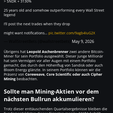
> SNDK + 3130%
25 years old and somehow outperforming every Wall Street
legend
I’ll post the next trades when they drop
might want notifications…
pic.twitter.com/9agb4IuG2X
— WallStreetBets (@wallstreetbets)
May 9, 2026
Übrigens hat
Leopold Aschenbrenner
zwei andere Bitcoin-
Miner für sein Portfolio ausgewählt. Dieser junge Millionär
hat sein Vermögen vor aller Augen mit einem Portfolio
gemacht, das durch den Höhenflug von Sandisk oder auch
Bloom Energy glänzte. In seinem Portfolio können wir die
Präsenz von
Coreweave, Core Scientific oder auch Cipher
Mining
beobachten.
Sollte man Mining-Aktien vor dem
nächsten Bullrun akkumulieren?
Trotz dieser enttäuschenden Quartalsergebnisse bleiben die