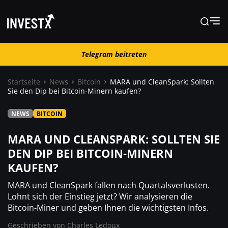
Telegram beitreten
Telegram beitreten
Startseite
News
Bitcoin
MARA und CleanSpark: Sollten
Sie den Dip bei Bitcoin-Minern kaufen?
News
NEWS
BITCOIN
Lernen
MARA UND CLEANSPARK: SOLLTEN SIE
DEN DIP BEI BITCOIN-MINERN
KAUFEN?
Trading
MARA und CleanSpark fallen nach Quartalsverlusten.
Wo kaufen ?
Lohnt sich der Einstieg jetzt? Wir analysieren die
Bitcoin-Miner und geben Ihnen die wichtigsten Infos.
Geschrieben von
Charles Ledoux
Casino