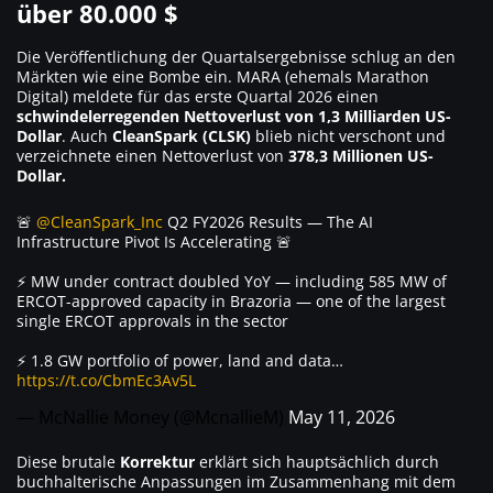
über 80.000 $
Die Veröffentlichung der Quartalsergebnisse schlug an den
Märkten wie eine Bombe ein. MARA (ehemals Marathon
Digital) meldete für das erste Quartal 2026 einen
schwindelerregenden Nettoverlust von 1,3 Milliarden US-
Dollar
. Auch
CleanSpark (CLSK)
blieb nicht verschont und
verzeichnete einen Nettoverlust von
378,3 Millionen US-
Dollar.
🚨
@CleanSpark_Inc
Q2 FY2026 Results — The AI
Infrastructure Pivot Is Accelerating 🚨
⚡ MW under contract doubled YoY — including 585 MW of
ERCOT-approved capacity in Brazoria — one of the largest
single ERCOT approvals in the sector
⚡ 1.8 GW portfolio of power, land and data…
https://t.co/CbmEc3Av5L
— McNallie Money (@McnallieM)
May 11, 2026
Diese brutale
Korrektur
erklärt sich hauptsächlich durch
buchhalterische Anpassungen im Zusammenhang mit dem