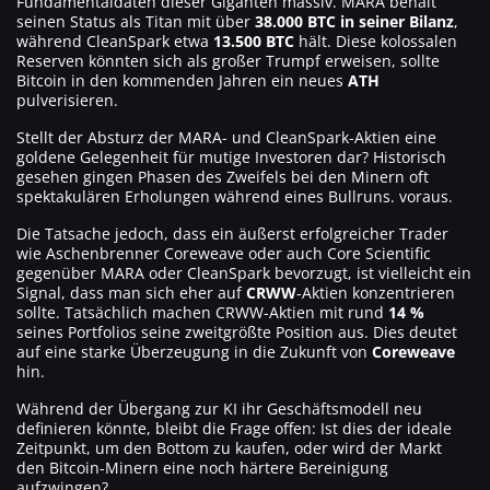
Fundamentaldaten dieser Giganten massiv. MARA behält
seinen Status als Titan mit über
38.000 BTC in seiner Bilanz
,
während CleanSpark etwa
13.500 BTC
hält. Diese kolossalen
Reserven könnten sich als großer Trumpf erweisen, sollte
Bitcoin in den kommenden Jahren ein neues
ATH
pulverisieren.
Stellt der Absturz der MARA- und CleanSpark-Aktien eine
goldene Gelegenheit für mutige Investoren dar? Historisch
gesehen gingen Phasen des Zweifels bei den Minern oft
spektakulären Erholungen während eines Bullruns. voraus.
Die Tatsache jedoch, dass ein äußerst erfolgreicher Trader
wie Aschenbrenner Coreweave oder auch Core Scientific
gegenüber MARA oder CleanSpark bevorzugt, ist vielleicht ein
Signal, dass man sich eher auf
CRWW
-Aktien konzentrieren
sollte. Tatsächlich machen CRWW-Aktien mit rund
14 %
seines Portfolios seine zweitgrößte Position aus. Dies deutet
auf eine starke Überzeugung in die Zukunft von
Coreweave
hin.
Während der Übergang zur KI ihr Geschäftsmodell neu
definieren könnte, bleibt die Frage offen: Ist dies der ideale
Zeitpunkt, um den Bottom zu kaufen, oder wird der Markt
den Bitcoin-Minern eine noch härtere Bereinigung
aufzwingen?