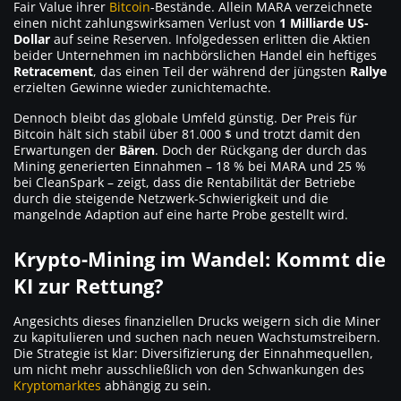
Fair Value ihrer
Bitcoin
-Bestände. Allein MARA verzeichnete
einen nicht zahlungswirksamen Verlust von
1 Milliarde US-
Dollar
auf seine Reserven. Infolgedessen erlitten die Aktien
beider Unternehmen im nachbörslichen Handel ein heftiges
Retracement
, das einen Teil der während der jüngsten
Rallye
erzielten Gewinne wieder zunichtemachte.
Dennoch bleibt das globale Umfeld günstig. Der Preis für
Bitcoin hält sich stabil über 81.000 $ und trotzt damit den
Erwartungen der
Bären
. Doch der Rückgang der durch das
Mining generierten Einnahmen – 18 % bei MARA und 25 %
bei CleanSpark – zeigt, dass die Rentabilität der Betriebe
durch die steigende Netzwerk-Schwierigkeit und die
mangelnde Adaption auf eine harte Probe gestellt wird.
Krypto-Mining im Wandel: Kommt die
KI zur Rettung?
Angesichts dieses finanziellen Drucks weigern sich die Miner
zu kapitulieren und suchen nach neuen Wachstumstreibern.
Die Strategie ist klar: Diversifizierung der Einnahmequellen,
um nicht mehr ausschließlich von den Schwankungen des
Kryptomarktes
abhängig zu sein.