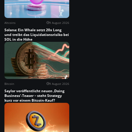
Altcoins
9 August 2026
Solana: Ein Whale setzt 20x Long
und treibt das Liquidationsrisiko bei
SOL in die Höhe
Bitcoin
9 August 2026
Saylor veröffentlicht neuen ‚Doing
Business‘-Teaser – steht Strategy
kurz vor einem Bitcoin-Kauf?