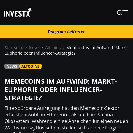
Telegram beitreten
Telegram beitreten
Startseite
News
Altcoins
Memecoins im Aufwind: Markt-
Euphorie oder Influencer-Strategie?
News
NEWS
ALTCOINS
Lernen
MEMECOINS IM AUFWIND: MARKT-
EUPHORIE ODER INFLUENCER-
STRATEGIE?
Trading
Eine spürbare Aufregung hat den Memecoin-Sektor
Wo kaufen ?
erfasst, sowohl im Ethereum- als auch im Solana-
Ökosystem. Während einige Anzeichen für einen neuen
Wachstumszyklus sehen, stellen sich andere Fragen
Casino