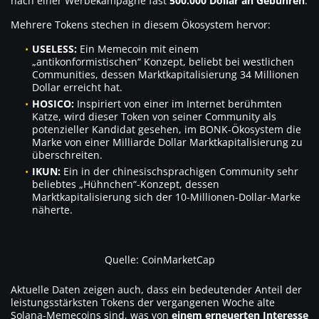
nach einer Werbekampagne fast
500.000 Dollar an Gebühren
.
Mehrere Tokens stechen in diesem Ökosystem hervor:
USELESS:
Ein Memecoin mit einem
„antikonformistischen“ Konzept, beliebt bei westlichen
Communities, dessen Marktkapitalisierung 34 Millionen
Dollar erreicht hat.
HOSICO:
Inspiriert von einer im Internet berühmten
Katze, wird dieser Token von seiner Community als
potenzieller Kandidat gesehen, im BONK-Ökosystem die
Marke von einer Milliarde Dollar Marktkapitalisierung zu
überschreiten.
IKUN:
Ein in der chinesischsprachigen Community sehr
beliebtes „Hühnchen“-Konzept, dessen
Marktkapitalisierung sich der 10-Millionen-Dollar-Marke
näherte.
Quelle: CoinMarketCap
Aktuelle Daten zeigen auch, dass ein bedeutender Anteil der
leistungsstärksten Tokens der vergangenen Woche alte
Solana-Memecoins sind, was von
einem erneuerten Interesse