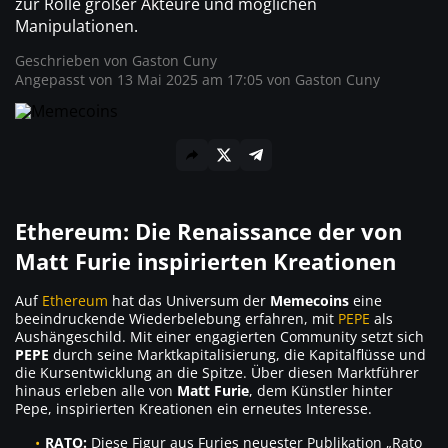
zur Rolle großer Akteure und möglichen
Manipulationen.
Geschrieben von
Gaston Cuny
Angepasst von 13 Mai 2025 am 17:05 von
Gaston Cuny
Ethereum: Die Renaissance der von
Matt Furie inspirierten Kreationen
Auf
Ethereum
hat das Universum der
Memecoins
eine
beeindruckende Wiederbelebung erfahren, mit
PEPE
als
Aushängeschild. Mit einer engagierten Community setzt sich
PEPE
durch seine Marktkapitalisierung, die Kapitalflüsse und
die Kursentwicklung an die Spitze. Über diesen Marktführer
hinaus erleben alle von
Matt Furie
, dem Künstler hinter
Pepe, inspirierten Kreationen ein erneutes Interesse.
RATO:
Diese Figur aus Furies neuester Publikation „Rato