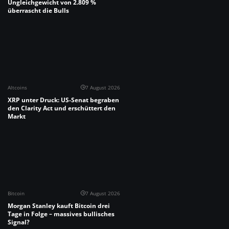
Ungleichgewicht von 2.809 %
überrascht die Bulls
Altcoins
7 August 2026
XRP unter Druck: US-Senat begraben
den Clarity Act und erschüttert den
Markt
Bitcoin
7 August 2026
Morgan Stanley kauft Bitcoin drei
Tage in Folge – massives bullisches
Signal?