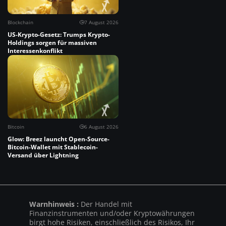
Blockchain
7 August 2026
US-Krypto-Gesetz: Trumps Krypto-
Holdings sorgen für massiven
Interessenkonflikt
Bitcoin
6 August 2026
Glow: Breez launcht Open-Source-
Bitcoin-Wallet mit Stablecoin-
Versand über Lightning
Warnhinweis :
Der Handel mit
Finanzinstrumenten und/oder Kryptowährungen
birgt hohe Risiken, einschließlich des Risikos, Ihr