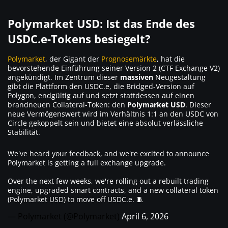
Polymarket USD: Ist das Ende des
USDC.e-Tokens besiegelt?
Polymarket
, der Gigant der
Prognosemärkte
, hat die
bevorstehende Einführung seiner Version 2 (CTF Exchange V2)
angekündigt. Im Zentrum dieser
massiven
Neugestaltung
gibt die Plattform den USDC.e, die Bridged-Version auf
Polygon, endgültig auf und setzt stattdessen auf einen
brandneuen Collateral-Token: den
Polymarket USD
. Dieser
neue Vermögenswert wird im Verhältnis 1:1 an den USDC von
Circle gekoppelt sein und bietet eine absolut verlässliche
Stabilität.
We've heard your feedback, and we're excited to announce
Polymarket is getting a full exchange upgrade.
Over the next few weeks, we're rolling out a rebuilt trading
engine, upgraded smart contracts, and a new collateral token
(Polymarket USD) to move off USDC.e. 🧵
— Polymarket (@Polymarket)
April 6, 2026