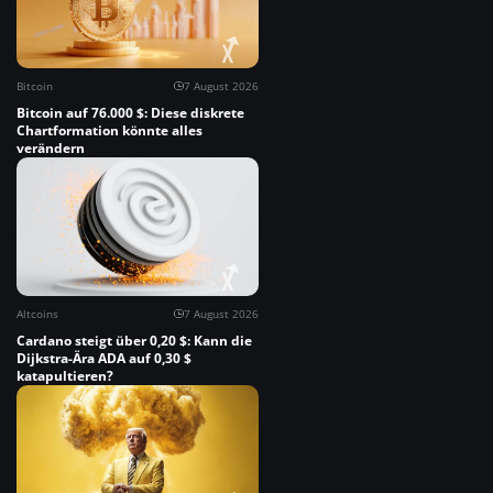
Bitcoin
7 August 2026
Bitcoin auf 76.000 $: Diese diskrete
Chartformation könnte alles
verändern
Altcoins
7 August 2026
Cardano steigt über 0,20 $: Kann die
Dijkstra-Ära ADA auf 0,30 $
katapultieren?