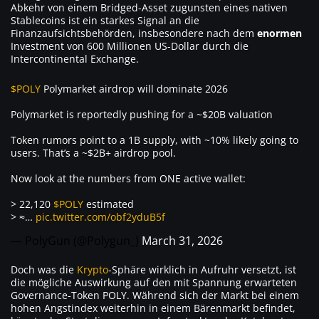
Abkehr von einem Bridged-Asset zugunsten eines nativen
Stablecoins ist ein starkes Signal an die
Finanzaufsichtsbehörden, insbesondere nach dem
enormen
Investment von 600 Millionen US-Dollar durch die
Intercontinental Exchange.
$POLY
Polymarket airdrop will dominate 2026
Polymarket is reportedly pushing for a ~$20B valuation
Token rumors point to a 1B supply, with ~10% likely going to
users. That’s a ~$2B+ airdrop pool.
Now look at the numbers from ONE active wallet:
> 22,120
$POLY
estimated
> ≈…
pic.twitter.com/obf2yduB5f
— PolyGun (@Polygun_)
March 31, 2026
Doch was die
Krypto
-Sphäre wirklich in Aufruhr versetzt, ist
die mögliche Auswirkung auf den mit Spannung erwarteten
Governance-Token POLY. Während sich der Markt bei einem
hohen Angstindex weiterhin in einem Bärenmarkt befindet,