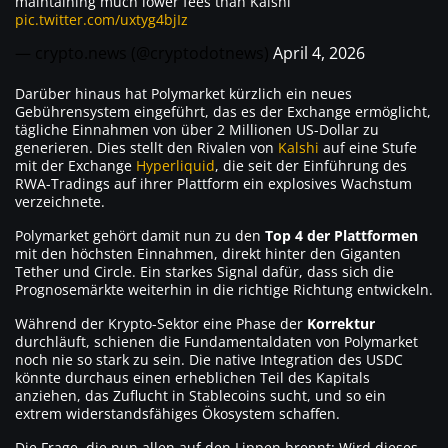
maintaining much lower fees than Kalshi
pic.twitter.com/uxtyg4bjIz
— crypto.news (@cryptodotnews)
April 4, 2026
Darüber hinaus hat Polymarket kürzlich ein neues
Gebührensystem eingeführt, das es der Exchange ermöglicht,
tägliche Einnahmen von über 2 Millionen US-Dollar zu
generieren. Dies stellt den Rivalen von
Kalshi
auf eine Stufe
mit der Exchange
Hyperliquid
, die seit der Einführung des
RWA-Tradings auf ihrer Plattform ein explosives Wachstum
verzeichnete.
Polymarket gehört damit nun zu den
Top 4 der Plattformen
mit den höchsten Einnahmen, direkt hinter den Giganten
Tether und Circle. Ein starkes Signal dafür, dass sich die
Prognosemärkte weiterhin in die richtige Richtung entwickeln.
Während der Krypto-Sektor eine Phase der
Korrektur
durchläuft, schienen die Fundamentaldaten von Polymarket
noch nie so stark zu sein. Die native Integration des USDC
könnte durchaus einen erheblichen Teil des Kapitals
anziehen, das Zuflucht in Stablecoins sucht, und so ein
extrem widerstandsfähiges Ökosystem schaffen.
Die Frage, die nun allen auf den Lippen brennt: Wird dieses