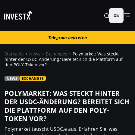
DE
Telegram beitreten
Telegram beitreten
Startseite
News
Exchanges
Polymarket: Was steckt
hinter der USDC-Änderung? Bereitet sich die Plattform auf
News
den POLY-Token vor?
NEWS
EXCHANGES
Lernen
POLYMARKET: WAS STECKT HINTER
Trading
DER USDC-ÄNDERUNG? BEREITET SICH
DIE PLATTFORM AUF DEN POLY-
Wo kaufen ?
TOKEN VOR?
Polymarket tauscht USDC.e aus. Erfahren Sie, was
Casino