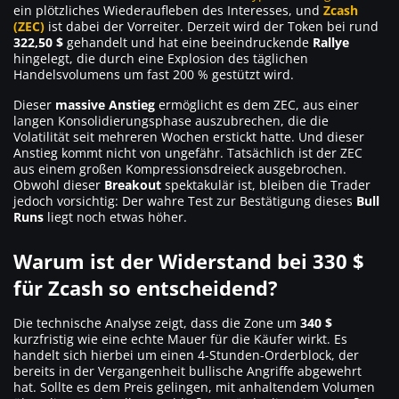
ein plötzliches Wiederaufleben des Interesses, und
Zcash
(ZEC)
ist dabei der Vorreiter. Derzeit wird der Token bei rund
322,50 $
gehandelt und hat eine beeindruckende
Rallye
hingelegt, die durch eine Explosion des täglichen
Handelsvolumens um fast 200 % gestützt wird.
Dieser
massive Anstieg
ermöglicht es dem ZEC, aus einer
langen Konsolidierungsphase auszubrechen, die die
Volatilität seit mehreren Wochen erstickt hatte. Und dieser
Anstieg kommt nicht von ungefähr. Tatsächlich ist der ZEC
aus einem großen Kompressionsdreieck ausgebrochen.
Obwohl dieser
Breakout
spektakulär ist, bleiben die Trader
jedoch vorsichtig: Der wahre Test zur Bestätigung dieses
Bull
Runs
liegt noch etwas höher.
Warum ist der Widerstand bei 330 $
für Zcash so entscheidend?
Die technische Analyse zeigt, dass die Zone um
340 $
kurzfristig wie eine echte Mauer für die Käufer wirkt. Es
handelt sich hierbei um einen 4-Stunden-Orderblock, der
bereits in der Vergangenheit bullische Angriffe abgewehrt
hat. Sollte es dem Preis gelingen, mit anhaltendem Volumen