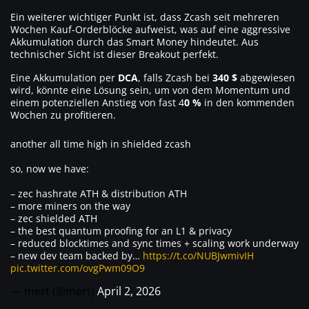
Ein weiterer wichtiger Punkt ist, dass Zcash seit mehreren
Wochen Kauf-Orderblöcke aufweist, was auf eine aggressive
Akkumulation durch das Smart Money hindeutet. Aus
technischer Sicht ist dieser Breakout perfekt.
Eine Akkumulation per
DCA
, falls Zcash bei
340 $
abgewiesen
wird, könnte eine Lösung sein, um von dem Momentum und
einem potenziellen Anstieg von fast 4
0 %
in den kommenden
Wochen zu profitieren.
another all time high in shielded zcash
so, now we have:
– zec hashrate ATH & distribution ATH
– more miners on the way
– zec shielded ATH
– the best quantum proofing for an L1 & privacy
– reduced blocktimes and sync times + scaling work underway
– new dev team backed by…
https://t.co/NUBJwmivIH
pic.twitter.com/ovgPwm09O9
— mert (@mert)
April 2, 2026