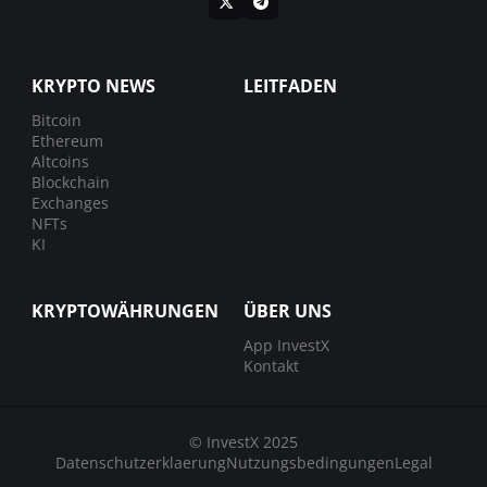
KRYPTO NEWS
LEITFADEN
Bitcoin
Ethereum
Altcoins
Blockchain
Exchanges
NFTs
KI
KRYPTOWÄHRUNGEN
ÜBER UNS
App InvestX
Kontakt
© InvestX 2025
Datenschutzerklaerung
Nutzungsbedingungen
Legal