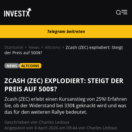
Telegram beitreten
Telegram beitreten
Startseite
News
Altcoins
Zcash (ZEC) explodiert: Steigt
der Preis auf 500$?
News
NEWS
ALTCOINS
Lernen
ZCASH (ZEC) EXPLODIERT: STEIGT DER
PREIS AUF 500$?
Trading
Zcash (ZEC) erlebt einen Kursanstieg von 25%! Erfahren
Sie, ob der Widerstand bei 330$ geknackt wird und was
das für den weiteren Rallye bedeutet.
Wo kaufen ?
Geschrieben von
Charles Ledoux
Angepasst von 8 April 2026 am 09:44 von
Charles Ledoux
Casino