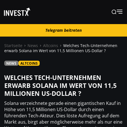
Telegram beitreten
Telegram beitreten
Startseite
News
Altcoins
Welches Tech-Unternehmen
erwarb Solana im Wert von 11,5 Millionen US-Dollar ?
News
NEWS
ALTCOINS
Lernen
WELCHES TECH-UNTERNEHMEN
ERWARB SOLANA IM WERT VON 11,5
MILLIONEN US-DOLLAR ?
Trading
Solana verzeichnete gerade einen gigantischen Kauf in
Wo kaufen ?
Höhe von 11,5 Millionen US-Dollar durch einen
führenden Tech-Akteur. Dies löste Aufregung auf dem
Markt aus, birgt aber möglicherweise mehr als nur eine
Casino