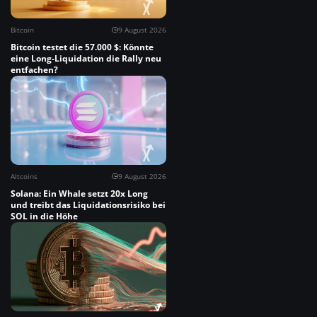
Bitcoin
9 August 2026
Bitcoin testet die 57.000 $: Könnte
eine Long-Liquidation die Rally neu
entfachen?
Altcoins
9 August 2026
Solana: Ein Whale setzt 20x Long
und treibt das Liquidationsrisiko bei
SOL in die Höhe