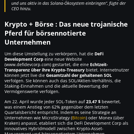
und uns aktiv in das Solana-Ökosystem einbringen“, fügte der
CEO hinzu.
Krypto + Börse : Das neue trojanische
Pferd für börsennotierte
Unternehmen
Um diese Umstellung zu verkörpern, hat die
DeFi
Development Corp
eine neue Website
(www.defidevcorp.com) gestartet, die eine
Echtzeit-
Transparenz über ihre Krypto-Treasury
bietet. Internetnutzer
können jetzt live die
Gesamtzahl der gehaltenen SOL
verfolgen. Sie können auch das SOL/Aktien-Verhältnis, die
Staking-Einnahmen und die aktuelle Bewertung der
Vermögenswerte verfolgen.
Am 22. April wurde jeder SOL-Token auf
23,47 $
bewertet,
was einem Anstieg von 62% gegenüber dem letzten
Quartalsbericht entspricht. Indem es seine Strategie an
Unternehmen wie MicroStrategy (
Bitcoin
) oder Monex (über
Kraken) anpasst, etabliert sich die DeFi Development Corp als
innovatives Hybridmodell zwischen Krypto-Asset-
Management und börsennotiertem Unternehmen.