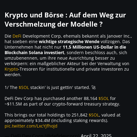
Krypto und Börse : Auf dem Weg zur
Verschmelzung der Modelle ?
Die
DeFi
Development Corp, ehemals bekannt als Janover Inc.,
hat soeben eine
wichtige strategische Wende
vollzogen. Das
Unternehmen hat nicht nur
11,5 Millionen US-Dollar in die
Blockchain Solana investiert
, sondern beschloss auch, sich
umzubenennen, um ihre neue Ausrichtung besser zu
verkörpern: ein maßgeblicher Akteur bei der Verwaltung von
Krypto
-Tresoren für institutionelle und private Investoren zu
werden.
1/ The
$SOL
stackin' is just gettin' started. 🚀
DeFi Dev Corp has purchased another 88,164
$SOL
for
~$11.5M as part of our crypto-forward treasury strategy.
This brings our total holdings to 251,842
$SOL
, valued at
approximately $34.4M (including staking rewards).
pic.twitter.com/LxcYJfhoJd
— DeFi Dev Corp (@defidevcorp)
April 22, 2025