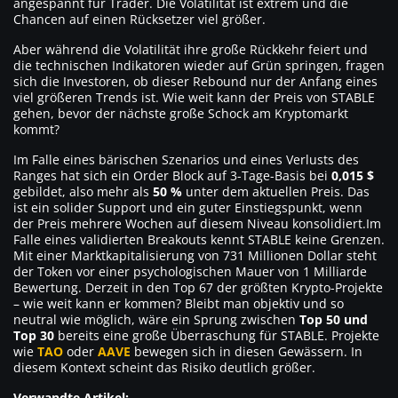
angespannt für Trader. Die Volatilität ist extrem und die
Chancen auf einen Rücksetzer viel größer.
Aber während die Volatilität ihre große Rückkehr feiert und
die technischen Indikatoren wieder auf Grün springen, fragen
sich die Investoren, ob dieser Rebound nur der Anfang eines
viel größeren Trends ist. Wie weit kann der Preis von STABLE
gehen, bevor der nächste große Schock am Kryptomarkt
kommt?
Im Falle eines bärischen Szenarios und eines Verlusts des
Ranges hat sich ein Order Block auf 3-Tage-Basis bei
0,015 $
gebildet, also mehr als
50 %
unter dem aktuellen Preis. Das
ist ein solider Support und ein guter Einstiegspunkt, wenn
der Preis mehrere Wochen auf diesem Niveau konsolidiert.Im
Falle eines validierten Breakouts kennt STABLE keine Grenzen.
Mit einer Marktkapitalisierung von 731 Millionen Dollar steht
der Token vor einer psychologischen Mauer von 1 Milliarde
Bewertung. Derzeit in den Top 67 der größten Krypto-Projekte
– wie weit kann er kommen? Bleibt man objektiv und so
neutral wie möglich, wäre ein Sprung zwischen
Top 50 und
Top 30
bereits eine große Überraschung für STABLE. Projekte
wie
TAO
oder
AAVE
bewegen sich in diesen Gewässern. In
diesem Kontext scheint das Risiko deutlich größer.
Verwandte Artikel: