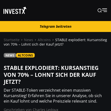
Telegram beitreten
Telegram beitreten
Startseite
News
Altcoins
STABLE explodiert: Kursanstieg
von 70% – Lohnt sich der Kauf jetzt?
News
NEWS
ALTCOINS
Lernen
STABLE EXPLODIERT: KURSANSTIEG
VON 70% – LOHNT SICH DER KAUF
JETZT?
Trading
Der STABLE-Token verzeichnet einen massiven
Wo kaufen ?
Kursanstieg! Erfahren Sie in unserer Analyse, ob sich
ein Kauf lohnt und welche Preisziele relevant sind.
Geschrieben von
Charles Ledoux
Casino