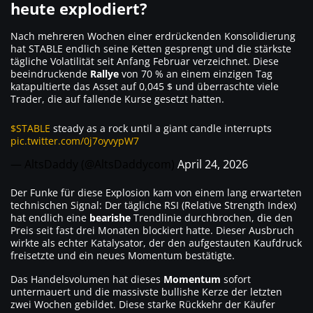
heute explodiert?
Nach mehreren Wochen einer erdrückenden Konsolidierung
hat STABLE endlich seine Ketten gesprengt und die stärkste
tägliche Volatilität seit Anfang Februar verzeichnet. Diese
beeindruckende
Rallye
von 70 % an einem einzigen Tag
katapultierte das Asset auf 0,045 $ und überraschte viele
Trader, die auf fallende Kurse gesetzt hatten.
$STABLE
steady as a rock until a giant candle interrupts
pic.twitter.com/0j7oyvypW7
— AltsDaddy (@AltsDaddycom)
April 24, 2026
Der Funke für diese Explosion kam von einem lang erwarteten
technischen Signal: Der tägliche RSI (Relative Strength Index)
hat endlich eine
bearishe
Trendlinie durchbrochen, die den
Preis seit fast drei Monaten blockiert hatte. Dieser Ausbruch
wirkte als echter Katalysator, der den aufgestauten Kaufdruck
freisetzte und ein neues Momentum bestätigte.
Das Handelsvolumen hat dieses
Momentum
sofort
untermauert und die massivste bullishe Kerze der letzten
zwei Wochen gebildet. Diese starke Rückkehr der Käufer