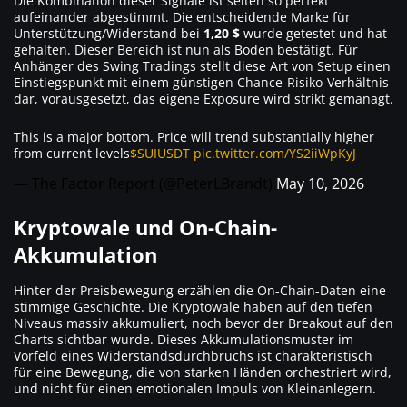
Die Kombination dieser Signale ist selten so perfekt
aufeinander abgestimmt. Die entscheidende Marke für
Unterstützung/Widerstand bei
1,20 $
wurde getestet und hat
gehalten. Dieser Bereich ist nun als Boden bestätigt. Für
Anhänger des Swing Tradings stellt diese Art von Setup einen
Einstiegspunkt mit einem günstigen Chance-Risiko-Verhältnis
dar, vorausgesetzt, das eigene Exposure wird strikt gemanagt.
This is a major bottom. Price will trend substantially higher
from current levels
$SUIUSDT
pic.twitter.com/YS2iiWpKyJ
— The Factor Report (@PeterLBrandt)
May 10, 2026
Kryptowale und On-Chain-
Akkumulation
Hinter der Preisbewegung erzählen die On-Chain-Daten eine
stimmige Geschichte. Die Kryptowale haben auf den tiefen
Niveaus massiv akkumuliert, noch bevor der Breakout auf den
Charts sichtbar wurde. Dieses Akkumulationsmuster im
Vorfeld eines Widerstandsdurchbruchs ist charakteristisch
für eine Bewegung, die von starken Händen orchestriert wird,
und nicht für einen emotionalen Impuls von Kleinanlegern.