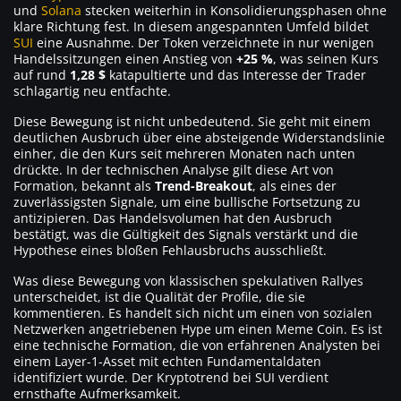
und
Solana
stecken weiterhin in Konsolidierungsphasen ohne
klare Richtung fest. In diesem angespannten Umfeld bildet
SUI
eine Ausnahme. Der Token verzeichnete in nur wenigen
Handelssitzungen einen Anstieg von
+25 %
, was seinen Kurs
auf rund
1,28 $
katapultierte und das Interesse der Trader
schlagartig neu entfachte.
Diese Bewegung ist nicht unbedeutend. Sie geht mit einem
deutlichen Ausbruch über eine absteigende Widerstandslinie
einher, die den Kurs seit mehreren Monaten nach unten
drückte. In der technischen Analyse gilt diese Art von
Formation, bekannt als
Trend-Breakout
, als eines der
zuverlässigsten Signale, um eine bullische Fortsetzung zu
antizipieren. Das Handelsvolumen hat den Ausbruch
bestätigt, was die Gültigkeit des Signals verstärkt und die
Hypothese eines bloßen Fehlausbruchs ausschließt.
Was diese Bewegung von klassischen spekulativen Rallyes
unterscheidet, ist die Qualität der Profile, die sie
kommentieren. Es handelt sich nicht um einen von sozialen
Netzwerken angetriebenen Hype um einen Meme Coin. Es ist
eine technische Formation, die von erfahrenen Analysten bei
einem Layer-1-Asset mit echten Fundamentaldaten
identifiziert wurde. Der Kryptotrend bei SUI verdient
ernsthafte Aufmerksamkeit.