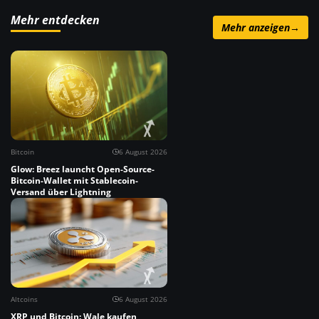
Mehr entdecken
Mehr anzeigen
→
Bitcoin
6 August 2026
Glow: Breez launcht Open-Source-
Bitcoin-Wallet mit Stablecoin-
Versand über Lightning
Altcoins
6 August 2026
XRP und Bitcoin: Wale kaufen