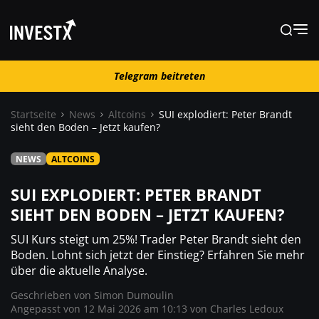
Telegram beitreten
Telegram beitreten
Startseite
News
Altcoins
SUI explodiert: Peter Brandt
sieht den Boden – Jetzt kaufen?
News
NEWS
ALTCOINS
Lernen
SUI EXPLODIERT: PETER BRANDT
SIEHT DEN BODEN – JETZT KAUFEN?
Trading
SUI Kurs steigt um 25%! Trader Peter Brandt sieht den
Boden. Lohnt sich jetzt der Einstieg? Erfahren Sie mehr
über die aktuelle Analyse.
Wo kaufen ?
Geschrieben von
Simon Dumoulin
Angepasst von 12 Mai 2026 am 10:13 von
Charles Ledoux
Casino