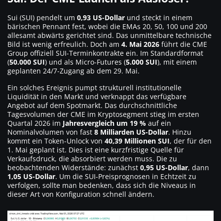
Sui (SUI) pendelt um
0,93 US-Dollar
und steckt in einem
bärischen Pennant fest, wobei die EMAs 20, 50, 100 und 200
allesamt abwärts gerichtet sind. Das unmittelbare technische
Bild ist wenig erfreulich. Doch am
4. Mai 2026
führt die CME
Group offiziell SUI-Terminkontrakte ein. Im Standardformat
(
50.000 SUI
) und als Micro-Futures (
5.000 SUI
), mit einem
geplanten 24/7-Zugang ab dem 29. Mai.
Ein solches Ereignis pumpt strukturell institutionelle
Liquidität in den Markt und verknappt das verfügbare
Angebot auf dem Spotmarkt. Das durchschnittliche
Tagesvolumen der CME im Kryptosegment stieg im ersten
Quartal 2026 im
Jahresvergleich um 19 %
auf ein
Nominalvolumen von fast
8 Milliarden US-Dollar
. Hinzu
kommt ein Token-Unlock von
40,39 Millionen SUI
, der für den
1. Mai geplant ist. Dies ist eine kurzfristige Quelle für
Verkaufsdruck, die absorbiert werden muss. Die zu
beobachtenden Widerstände: zunächst
0,95 US-Dollar
, dann
1,05 US-Dollar
. Um die SUI-Preisprognosen in Echtzeit zu
verfolgen, sollte man bedenken, dass sich die Niveaus in
dieser Art von Konfiguration schnell ändern.