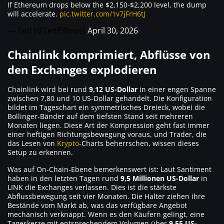
If Ethereum drops below the $2,150-$2,200 level, the dump
will accelerate.
pic.twitter.com/1v7jFrH6tJ
— Ted (@TedPillows)
April 30, 2026
Chainlink komprimiert, Abflüsse von
den Exchanges explodieren
Chainlink wird bei rund
9,12 US-Dollar
in einer engen Spanne
zwischen 7,80 und 10 US-Dollar gehandelt. Die Konfiguration
bildet im Tageschart ein symmetrisches Dreieck, wobei die
Bollinger-Bänder auf dem tiefsten Stand seit mehreren
Monaten liegen. Diese Art der Kompression geht fast immer
einer heftigen Richtungsbewegung voraus, und Trader, die
das Lesen von
Krypto
-Charts beherrschen, wissen dieses
Setup zu erkennen.
Was auf On-Chain-Ebene bemerkenswert ist: Laut Santiment
haben in den letzten Tagen rund
9,5 Millionen US-Dollar
in
LINK die Exchanges verlassen. Dies ist die stärkste
Abflussbewegung seit vier Monaten. Die Halter ziehen ihre
Bestände vom Markt ab, was das verfügbare Angebot
mechanisch verknappt. Wenn es den Käufern gelingt, eine
Tageskerze mit entsprechendem Volumen über
9,55 US-