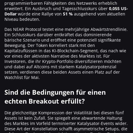
programmierbaren Fähigkeiten des Netzwerks erheblich
erweitert. Ein Ausbruch und Tagesschlusskurs über
0,055 US-
Dollar
würde eine Rallye von
51 %
ausgehend vom aktuellen
Niveau bedeuten.
Das NEAR Protocol testet eine mehrjährige Abwärtstrendlinie.
Ein Schlusskurs darüber entkräftet das dominierende
bärische Szenario und eröffnet eine potenziell signifikante
Bewegung. Der Token korreliert stark mit den
Kapitalzuflüssen in das KI-Blockchain-Segment, das nach wie
vor eines der aktivsten Narrative des Marktes ist. Für
Investoren, die ihr Krypto-Portfolio diversifizieren möchten
und dabei auf Altcoins mit starkem Katalysatorpotenzial
setzen, verdienen diese beiden Assets einen Platz auf der
Watchlist für Mai.
Sind die Bedingungen für einen
echten Breakout erfüllt?
Die gleichzeitige Kompression der Volatilität bei diesen fünf
Assets ist kein Zufall. Sie spiegelt eine abwartende Haltung
des Marktes im Vorfeld terminierter Katalysator-Events wider.
Diese Art der Konstellation schafft asymmetrische Setups, die