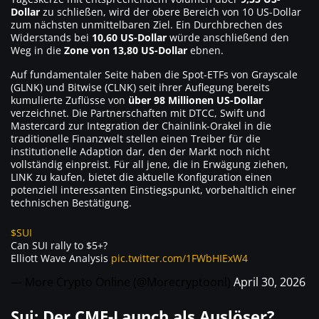
Dollar
zu schließen, wird der obere Bereich von 10 US-Dollar
zum nächsten unmittelbaren Ziel. Ein Durchbrechen des
Widerstands bei
10,60 US-Dollar
würde anschließend den
Weg in die
Zone von 13,80 US-Dollar
ebnen.
Auf fundamentaler Seite haben die Spot-ETFs von Grayscale
(GLNK) und Bitwise (CLNK) seit ihrer Auflegung bereits
kumulierte Zuflüsse von
über 98 Millionen US-Dollar
verzeichnet. Die Partnerschaften mit DTCC, Swift und
Mastercard zur Integration der Chainlink-Orakel in die
traditionelle Finanzwelt stellen einen Treiber für die
institutionelle Adaption dar, den der Markt noch nicht
vollständig einpreist. Für all jene, die in Erwägung ziehen,
LINK zu kaufen, bietet die aktuelle Konfiguration einen
potenziell interessanten Einstiegspunkt, vorbehaltlich einer
technischen Bestätigung.
$SUI
Can SUI rally to $5+?
Elliott Wave Analysis
pic.twitter.com/1FWbHIExW4
— More Crypto Online (@Morecryptoonl)
April 30, 2026
Sui: Der CME-Launch als Auslöser?