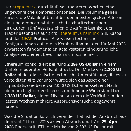
Der
Kryptomarkt
durchläuft seit mehreren Wochen eine
ungewöhnliche Kompressionsphase. Die Volumina gehen
zurück, die Volatilität bricht bei den meisten großen Altcoins
ein, und dennoch häufen sich die charttechnischen
Strukturen. Fünf Assets ziehen die Aufmerksamkeit der
Trader besonders auf sich:
Ethereum
,
Chainlink
, Sui, Kaspa
und das
NEAR
Protocol. Alle weisen technische
Konfigurationen auf, die in Kombination mit den für Mai 2026
erwarteten fundamentalen Katalysatoren eine gründliche
Analyse verdienen, bevor man sich positioniert.
Ethereum konsolidiert bei rund
2.286 US-Dollar
in einem
Umfeld moderaten Verkaufsdrucks. Die Marke von
2.200 US-
Dollar
bildet die kritische technische Unterstützung, die es zu
verteidigen gilt: Darunter würde sich das Asset einer
Liquiditätszone bei etwa 2.050 US-Dollar aussetzen. Nach
oben hin liegt der erste ernstzunehmende Widerstand bei
2.380 US-Dollar
, einem Niveau, an dem die Verkäufer in den
letzten Wochen mehrere Ausbruchsversuche abgewehrt
haben.
Was die Situation kürzlich verändert hat, ist der Ausbruch aus
dem seit Oktober 2025 aktiven Abwärtskanal. Am
29. April
2026
überschritt ETH die Marke von 2.302 US-Dollar mit