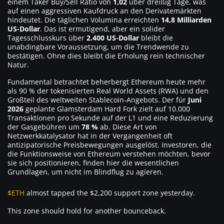
einem Taker Buy/Sell Ratio von
1,02
über dreißig Tage, was
auf einen aggressiven Kaufdruck an den Derivatemärkten
hindeutet. Die täglichen Volumina erreichten
14,8 Milliarden
US-Dollar
. Das ist ermutigend, aber ein solider
Tagesschlusskurs über
2.400 US-Dollar
bleibt die
unabdingbare Voraussetzung, um die Trendwende zu
bestätigen. Ohne dies bleibt die Erholung rein technischer
Natur.
Fundamental betrachtet beherbergt Ethereum heute mehr
als 90 % der tokenisierten Real World Assets (RWA) und den
Großteil des weltweiten Stablecoin-Angebots. Der für
Juni
2026
geplante Glamsterdam Hard Fork zielt auf 10.000
Transaktionen pro Sekunde auf der L1 und eine Reduzierung
der Gasgebühren um
78 %
ab. Diese Art von
Netzwerkkatalysator hat in der Vergangenheit oft
antizipatorische Preisbewegungen ausgelöst. Investoren, die
die Funktionsweise von Ethereum verstehen möchten, bevor
sie sich positionieren, finden hier die wesentlichen
Grundlagen, um nicht im Blindflug zu agieren.
$ETH
almost tapped the $2,200 support zone yesterday.
This zone should hold for another bounceback.