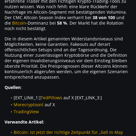
erfahrene Trader mit den richtigen Krypto-Trading-Tools zu
nutzen wissen. Was noch fehlt: eine klare Rückkehr der
Nachfrage im Altcoin-Segment mit bestätigenden Volumina.
Der CMC Altcoin Season Index verharrt bei
38 von 100
und
die
Bitcoin
-Dominanz bei
58 %
. Der Markt hat die Rotation
noch nicht bestätigt.
Die in diesem Artikel genannten Widerstandsniveaus sind
Möglichkeiten, keine Garantien. Fakeouts auf derart
offensichtlichen Setups sind an der Tagesordnung. Die
Nutzung einer zuverlässigen Kryptobörse und die Definition
der eigenen Invalidierungsniveaus vor dem Einstieg bleiben
oberste Priorität. Die Preisprognosen dieser Altcoins können
kontinuierlich abgerufen werden, um die eigenen Szenarien
entsprechend anzupassen.
Quellen
:
[EXT_LINK_1:]
TedPillows
auf X [EXT_LINK_3:]
Morecryptoonl
auf X
TradingView
Verwandte Artikel:
Bitcoin: Ist jetzt der richtige Zeitpunkt für „Sell in May