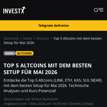
Telegram beitreten
Telegram beitreten
Startseite
News
Altcoins
Top 5 Altcoins mit dem besten
Setup für Mai 2026
News
NEWS
ALTCOINS
Lernen
TOP 5 ALTCOINS MIT DEM BESTEN
SETUP FÜR MAI 2026
Trading
Entdecke die Top 5 Altcoins (LINK, ETH, KAS, SUI, NEAR)
mit dem besten Setup für Mai 2026. Technische
Analysen und Kurs-Potenzial!
Wo kaufen ?
Geschrieben von
Simon Dumoulin
Angepasst von 1 Mai 2026 am 10:34 von
Charles Ledoux
Casino