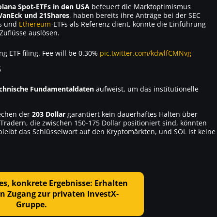
olana Spot-ETFs in den USA
befeuert die Marktoptimismus
VanEck und 21Shares
, haben bereits ihre Anträge bei der SEC
Fs und
Ethereum
-ETFs als Referenz dient, könnte die Einführung
 Zuflüsse auslösen.
 ETF filing. Fee will be 0.30%
pic.twitter.com/kdwlfCMNvg
5
echnische Fundamentaldaten
aufweist, um das institutionelle
rechen der
203 Dollar
garantiert kein dauerhaftes Halten über
adern, die zwischen 150-175 Dollar positioniert sind, könnten
 bleibt das Schlüsselwort auf den Kryptomärkten, und SOL ist keine
es, konkrete Ergebnisse: Erhalten
n Zugang zur privaten InvestX-
Gruppe.