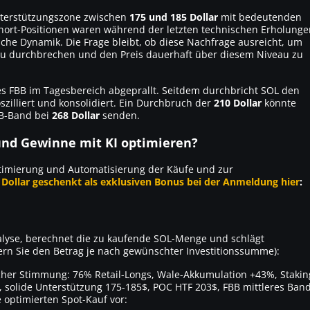
Unterstützungszone zwischen
175 und 185 Dollar
mit bedeutenden
hort-Positionen waren während der letzten technischen Erholunge
che Dynamik. Die Frage bleibt, ob diese Nachfrage ausreicht, um
u durchbrechen und den Preis dauerhaft über diesem Niveau zu
des FBB im Tagesbereich abgeprallt. Seitdem durchbricht SOL den
szilliert und konsolidiert. Ein Durchbruch der
210 Dollar
könnte
B-Band bei
268 Dollar
senden.
nd Gewinne mit KI optimieren?
imierung und Automatisierung der Käufe und zur
 Dollar geschenkt als exklusiven Bonus bei der Anmeldung hier
:
nalyse, berechnet die zu kaufende SOL-Menge und schlägt
dern Sie den Betrag je nach gewünschter Investitionssumme):
cher Stimmung: 76% Retail-Longs, Wale-Akkumulation +43%, Stakin
, solide Unterstützung 175-185$, POC HTF 203$, FBB mittleres Ban
optimierten Spot-Kauf vor: