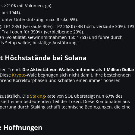
lls >210$ mit Volumen, go).
 bei 194$).
g unter Unterstützung, max. Risiko 5%).
$): TP1 235$ (verkaufe 30%), TP2 268$ (FBB hoch, verkaufe 30%), TP3
, Trail open für 350$+ (verbleibende 20%).
en (Volatilität, Gewinnmitnahmen 150-175$) und führe durch
alls Setup valide, bestätige Ausführung.“
ht Höchststände bei Solana
hen Trend:
Die Aktivität von Wallets mit mehr als 1 Million Dollar
 Diese
Krypto
-Wale begnügen sich nicht damit, ihre bestehenden
 während Korrekturphasen und schaffen einen immer höheren
zusätzlich. Die
Staking
-Rate von SOL übersteigt nun
67%
des
siert einen bedeutenden Teil der Token. Diese Kombination aus
errung durch Staking schafft technische Bedingungen, die eine
ie Hoffnungen