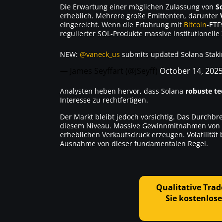
Die Erwartung einer möglichen Zulassung von
S
erheblich. Mehrere große Emittenten, darunter
eingereicht. Wenn die Erfahrung mit
Bitcoin
-ET
regulierter SOL-Produkte massive institutionelle
NEW:
@vaneck_us
submits updated Solana Staking
— James Seyffart (@JSeyff)
October 14, 202
Analysten heben hervor, dass Solana
robuste t
Interesse zu rechtfertigen.
Der Markt bleibt jedoch vorsichtig. Das Durchb
diesem Niveau. Massive Gewinnmitnahmen von Tr
erheblichen Verkaufsdruck erzeugen. Volatilität
Ausnahme von dieser fundamentalen Regel.
Qualitative Trad
Sie kostenlose