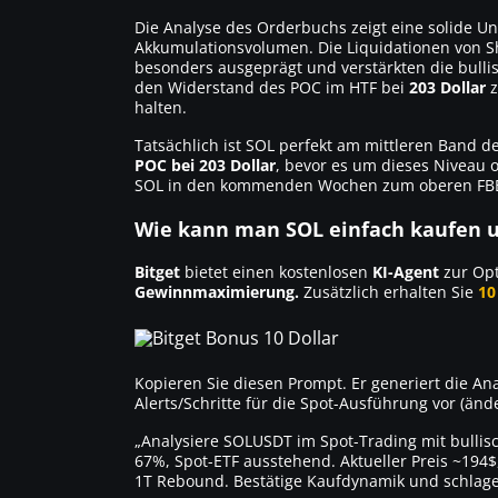
Die Analyse des Orderbuchs zeigt eine solide 
Akkumulationsvolumen. Die Liquidationen von S
besonders ausgeprägt und verstärkten die bullis
den Widerstand des POC im HTF bei
203 Dollar
z
halten.
Tatsächlich ist SOL perfekt am mittleren Band 
POC bei 203 Dollar
, bevor es um dieses Niveau o
SOL in den kommenden Wochen zum oberen FB
Wie kann man SOL einfach kaufen u
Bitget
bietet einen kostenlosen
KI-Agent
zur Opt
Gewinnmaximierung.
Zusätzlich erhalten Sie
10
Kopieren Sie diesen Prompt. Er generiert die A
Alerts/Schritte für die Spot-Ausführung vor (än
„Analysiere SOLUSDT im Spot-Trading mit bullis
67%, Spot-ETF ausstehend. Aktueller Preis ~194$
1T Rebound. Bestätige Kaufdynamik und schlage 