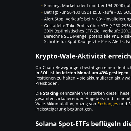
Einstieg: Market oder Limit bei 194-200$ (fa
Betrag: Für 50-100 USDT (z.B. kaufe ~0,5 SOL
Alert Stop: Verkaufe bei <188$ (Invalidierun
Gestaffelte Take Profits über ATH (~260-295
300$ (optimistisches ETF-Ziel, verkaufe 20%)
Berechne SOL-Menge, potenzielle PnL, Risik
Schritte für Spot-Kauf jetzt + Preis-Alerts. F
Krypto-Wale-Aktivität erreic
On-Chain-Bewegungen bestätigen einen deutlic
in SOL ist im letzten Monat um 43% gestiegen
.
Positionen zu halten – sie akkumulieren aktiv
Preisboden.
Die
Staking
-Kennzahlen verstärken diese These 
gesamten zirkulierenden Angebots und immobili
Wale-Akkumulation, Abzug von
Exchanges
und Sp
Preissteigerung begünstigen.
Solana Spot-ETFs beflügeln d