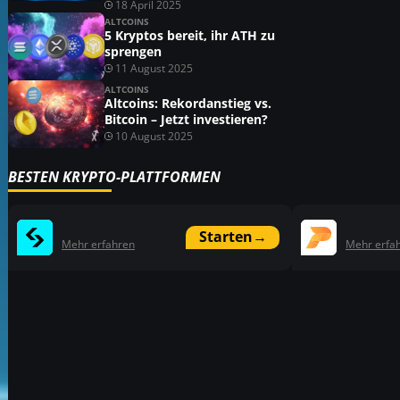
18 April 2025
ALTCOINS
5 Kryptos bereit, ihr ATH zu
sprengen
11 August 2025
ALTCOINS
Altcoins: Rekordanstieg vs.
Bitcoin – Jetzt investieren?
10 August 2025
BESTEN KRYPTO-PLATTFORMEN
Starten
→
Mehr erfahren
Mehr erfa