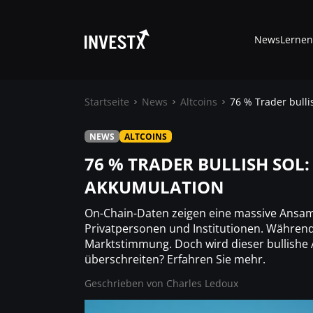
News
Lernen
Startseite
News
Altcoins
76 % Trader bull
NEWS
ALTCOINS
News
76 % TRADER BULLISH SOL
AKKUMULATION
Lernen
On-Chain-Daten zeigen eine massive Ansam
Trading
Privatpersonen und Institutionen. Während 
Marktstimmung. Doch wird dieser bullishe 
überschreiten? Erfahren Sie mehr.
Wo kaufen ?
Geschrieben von
Charles Ledoux
Casino