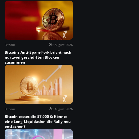
Bitcoin
9 August 2026
Bitcoins Anti-Spam-Fork bricht nach
nur zwei geschürften Blöcken
zusammen
Bitcoin
9 August 2026
Bitcoin testet die 57.000 $: Könnte
eine Long-Liquidation die Rally neu
entfachen?