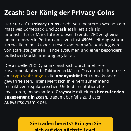
Zcash: Der König der Privacy Coins
Der Markt für
Privacy Coins
erlebt seit mehreren Wochen ein
massives Comeback, und
Zcash
etabliert sich als
unumstrittener Marktführer dieses Trends. ZEC zeigt eine
bemerkenswerte Performance von fast
450%
seit August und
170%
allein im Oktober. Dieser kometenhafte Aufstieg wird
von stark steigenden Handelsvolumen und einer besonders
bullishen Marktstimmung begleitet.
Die aktuelle ZEC-Dynamik lässt sich durch mehrere
zusammenlaufende Faktoren erklären. Das erneute Interesse
an
Kryptowährungen
, die
Anonymität
bei Transaktionen
gewährleisten, intensiviert sich in einem zunehmend
restriktiven regulatorischen Umfeld. Institutionelle
Investoren, insbesondere
Grayscale
mit einem
bedeutenden
Engagement in Zcash
, tragen ebenfalls zu dieser
Aufwärtsdynamik bei.
Sie traden bereits? Bringen Sie
sich auf das nächste Level.