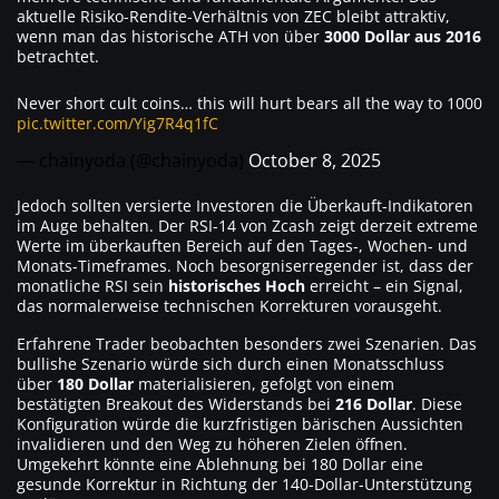
aktuelle Risiko-Rendite-Verhältnis von ZEC bleibt attraktiv,
wenn man das historische ATH von über
3000 Dollar aus 2016
betrachtet.
Never short cult coins… this will hurt bears all the way to 1000
pic.twitter.com/Yig7R4q1fC
— chainyoda (@chainyoda)
October 8, 2025
Jedoch sollten versierte Investoren die Überkauft-Indikatoren
im Auge behalten. Der RSI-14 von Zcash zeigt derzeit extreme
Werte im überkauften Bereich auf den Tages-, Wochen- und
Monats-Timeframes. Noch besorgniserregender ist, dass der
monatliche RSI sein
historisches Hoch
erreicht – ein Signal,
das normalerweise technischen Korrekturen vorausgeht.
Erfahrene Trader beobachten besonders zwei Szenarien. Das
bullishe Szenario würde sich durch einen Monatsschluss
über
180 Dollar
materialisieren, gefolgt von einem
bestätigten Breakout des Widerstands bei
216 Dollar
. Diese
Konfiguration würde die kurzfristigen bärischen Aussichten
invalidieren und den Weg zu höheren Zielen öffnen.
Umgekehrt könnte eine Ablehnung bei 180 Dollar eine
gesunde Korrektur in Richtung der 140-Dollar-Unterstützung