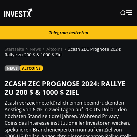
Telegram beitreten
Telegram beitreten
Startseite
News
Altcoins
Zcash ZEC Prognose 2024:
Rallye zu 200 $ & 1000 $ Ziel
News
NEWS
ALTCOINS
Lernen
ZCASH ZEC PROGNOSE 2024: RALLYE
ZU 200 $ & 1000 $ ZIEL
Trading
Zcash verzeichnete kürzlich einen beeindruckenden
Anstieg von 60% in zwei Tagen auf 200 US-Dollar, den
höchsten Stand seit drei Jahren. Während Privacy
Wo kaufen ?
Coins das Interesse institutioneller Investoren wecken,
spekulieren Branchenexperten nun auf ein Ziel von
Casino
1000 US-Dollar. Angesichts dieser rasanten Rallye stellt