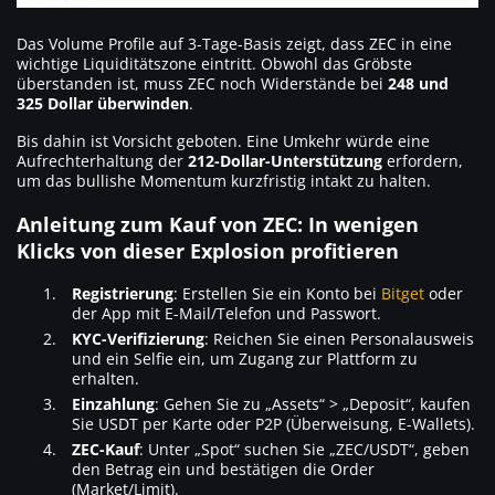
Das Volume Profile auf 3-Tage-Basis zeigt, dass ZEC in eine
wichtige Liquiditätszone eintritt. Obwohl das Gröbste
überstanden ist, muss ZEC noch Widerstände bei
248 und
325 Dollar überwinden
.
Bis dahin ist Vorsicht geboten. Eine Umkehr würde eine
Aufrechterhaltung der
212-Dollar-Unterstützung
erfordern,
um das bullishe Momentum kurzfristig intakt zu halten.
Anleitung zum Kauf von ZEC: In wenigen
Klicks von dieser Explosion profitieren
Registrierung
: Erstellen Sie ein Konto bei
Bitget
oder
der App mit E-Mail/Telefon und Passwort.
KYC-Verifizierung
: Reichen Sie einen Personalausweis
und ein Selfie ein, um Zugang zur Plattform zu
erhalten.
Einzahlung
: Gehen Sie zu „Assets“ > „Deposit“, kaufen
Sie USDT per Karte oder P2P (Überweisung, E-Wallets).
ZEC-Kauf
: Unter „Spot“ suchen Sie „ZEC/USDT“, geben
den Betrag ein und bestätigen die Order
(Market/Limit).