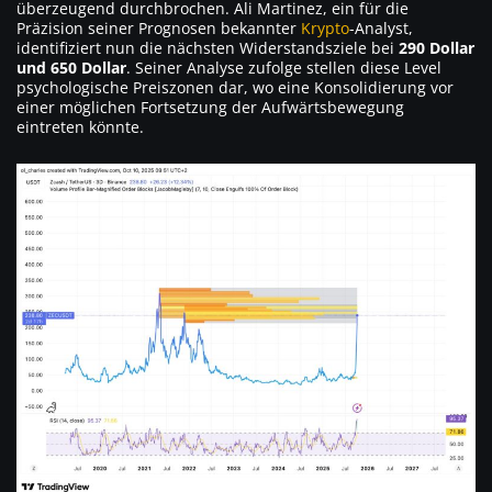
überzeugend durchbrochen. Ali Martinez, ein für die
Präzision seiner Prognosen bekannter
Krypto
-Analyst,
identifiziert nun die nächsten Widerstandsziele bei
290 Dollar
und 650 Dollar
. Seiner Analyse zufolge stellen diese Level
psychologische Preiszonen dar, wo eine Konsolidierung vor
einer möglichen Fortsetzung der Aufwärtsbewegung
eintreten könnte.