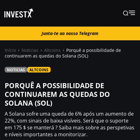
Junta-te ao nosso Telegram
Junta-te ao nosso Telegram
Início
Noticias
Altcoins
Porquê a possibilidade de
continuarem as quedas do Solana (SOL)
Notícias
NOTICIAS
ALTCOINS
Guias
PORQUÊ A POSSIBILIDADE DE
CONTINUAREM AS QUEDAS DO
SOLANA (SOL)
Trading
A Solana sofre uma queda de 6% após um aumento de
Onde comprar ?
22%, com sinais de baixa visíveis. Será que o suporte
em 175 $ se manterá ? Saiba mais sobre as perspetivas
e níveis importantes a monitorizar.
Casino