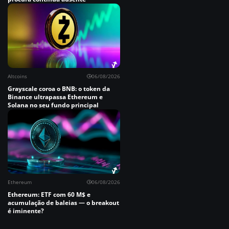
Altcoins
06/08/2026
Grayscale coroa o BNB: o token da
Binance ultrapassa Ethereum e
Solana no seu fundo principal
Ethereum
06/08/2026
Ethereum: ETF com 60 M$ e
acumulação de baleias — o breakout
é iminente?