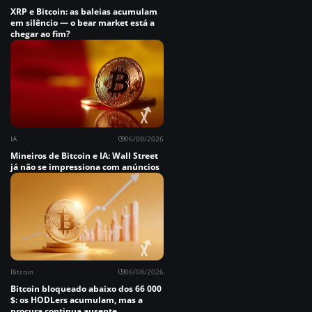
XRP e Bitcoin: as baleias acumulam
em silêncio — o bear market está a
chegar ao fim?
IA
06/08/2026
Mineiros de Bitcoin e IA: Wall Street
já não se impressiona com anúncios
Bitcoin
06/08/2026
Bitcoin bloqueado abaixo dos 66 000
$: os HODLers acumulam, mas a
procura continua ausente