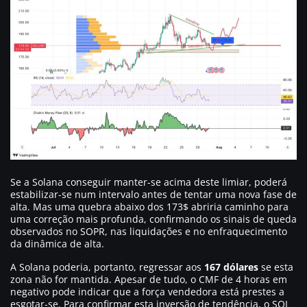
Se a Solana conseguir manter-se acima deste limiar, poderá
estabilizar-se num intervalo antes de tentar uma nova fase de
alta. Mas uma quebra abaixo dos 173$ abriria caminho para
uma correção mais profunda, confirmando os sinais de queda
observados no SOPR, nas liquidações e no enfraquecimento
da dinâmica de alta.
A Solana poderia, portanto, regressar aos
167 dólares
se esta
zona não for mantida. Apesar de tudo, o CMF de 4 horas em
negativo pode indicar que a força vendedora está prestes a
esgotar-se. Para confirmar esta inversão de tendência, o SOL