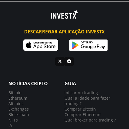
DESCARREGAR APLICAÇÃO INVESTX
NOTÍCIAS CRIPTO
GUIA
Bitcoin
Iniciar no trading
Ethereum
Qual a idade para fazer
Altcoins
trading ?
Exchanges
Comprar Bitcoin
Blockchain
Comprar Ethereum
NFTs
Qual broker para trading ?
IA