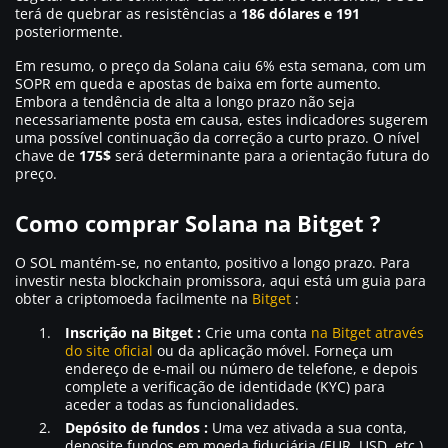
terá de quebrar as resistências a
186 dólares e 191
posteriormente.
Em resumo, o preço da Solana caiu 6% esta semana, com um
SOPR em queda e apostas de baixa em forte aumento.
Embora a tendência de alta a longo prazo não seja
necessariamente posta em causa, estes indicadores sugerem
uma possível continuação da correção a curto prazo. O nível
chave de
175$
será determinante para a orientação futura do
preço.
Como comprar Solana na Bitget ?
O SOL mantém-se, no entanto, positivo a longo prazo. Para
investir nesta blockchain promissora, aqui está um guia para
obter a criptomoeda facilmente na
Bitget
:
Inscrição na Bitget :
Crie uma conta
na Bitget através
do site oficial
ou da aplicação móvel. Forneça um
endereço de e-mail ou número de telefone, e depois
complete a verificação de identidade (KYC) para
aceder a todas as funcionalidades.
Depósito de fundos :
Uma vez ativada a sua conta,
deposite fundos em moeda fiduciária (EUR, USD, etc.)