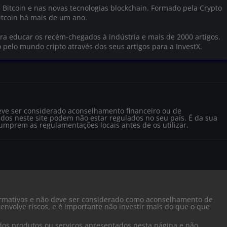
 Bitcoin e nas novas tecnologias blockchain. Formado pela Crypto
tcoin há mais de um ano.
a educar os recém-chegados à indústria e mais de 2000 artigos.
o pelo mundo cripto através dos seus artigos para a InvestX.
eve ser considerado aconselhamento financeiro ou de
dos neste site podem não estar regulados no seu país. É da sua
cumprem as regulamentações locais antes de os utilizar.
formativos e não deve ser considerado como aconselhamento de
envolve riscos, e é importante não investir mais do que o que
dos produtos ou serviços apresentados nesta página e não