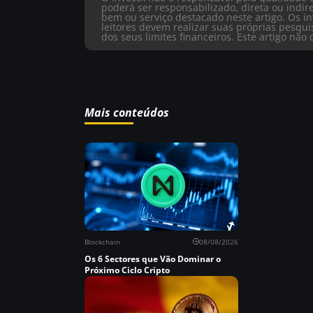
poderá ser responsabilizado, direta ou ind
bem ou serviço destacado neste artigo. Os in
leitores devem realizar suas próprias pesqu
dos seus limites financeiros. Este artigo nã
Mais conteúdos
Blockchain
08/08/2026
Os 6 Sectores que Vão Dominar o
Próximo Ciclo Cripto