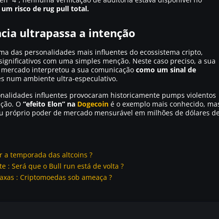
m risco de rug pull total.
ncia ultrapassa a intenção
ma das personalidades mais influentes do ecossistema cripto,
gnificativos com uma simples menção. Neste caso preciso, a sua
o mercado interpretou a sua comunicação
como um sinal de
s num ambiente ultra-especulativo.
nalidades influentes provocaram historicamente pumps violentos
ação. O
“efeito Elon” na
Dogecoin
é o exemplo mais conhecido, ma
seu próprio poder de mercado mensurável em milhões de dólares d
 a temporada das altcoins ?
 : Será que o Bull run está de volta ?
 taxas : Criptomoedas sob ameaça ?