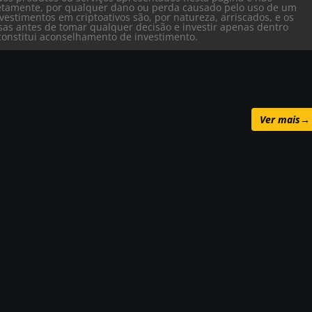
iretamente, por qualquer dano ou perda causado pelo uso de um
vestimentos em criptoativos são, por natureza, arriscados, e os
isas antes de tomar qualquer decisão e investir apenas dentro
o constitui aconselhamento de investimento.
Ver mais
→