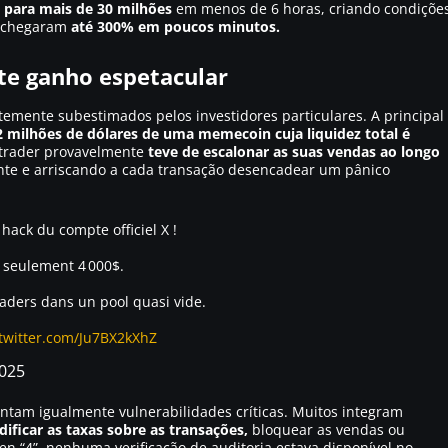
s para mais de 30 milhões
em menos de 6 horas, criando condiçõe
e chegaram
até 300% em poucos minutos.
ste ganho espetacular
emente subestimados pelos investidores particulares. A principal
2 milhões de dólares de uma memecoin cuja liquidez total é
 trader provavelmente
teve de escalonar as suas vendas ao longo
nte e arriscando a cada transação desencadear um pânico
ack du compte officiel X !
é seulement 4 000$.
raders dans un pool quasi vide.
.twitter.com/Ju7BX2kXhZ
2025
ntam igualmente vulnerabilidades críticas. Muitos integram
ificar as taxas sobre as transações,
bloquear as vendas ou
en “4”, nenhuma verificação de auditoria estava disponível no