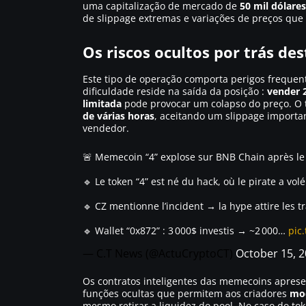
uma capitalização de mercado de
50 mil dólare
de slippage extremas e variações de preços qu
Os riscos ocultos por trás de
Este tipo de operação comporta perigos frequent
dificuldade reside na saída da posição :
vender 
limitada
pode provocar um colapso do preço. O
de várias horas
, aceitando um slippage importa
vendedor.
🚨 Memecoin “4” explose sur BNB Chain après le h
🔹 Le token “4” est né du hack, où le pirate a vol
🔹 CZ mentionne l’incident → la hype attire les t
🔹 Wallet “0x872” : 3 000$ investis → ~2 000…
pic
— C.T News (@ActuCryptoCT)
October 15, 
Os contratos inteligentes das memecoins aprese
funções ocultas que permitem aos criadores
mod
mesmo retirar a liquidez do pool. No caso do tok