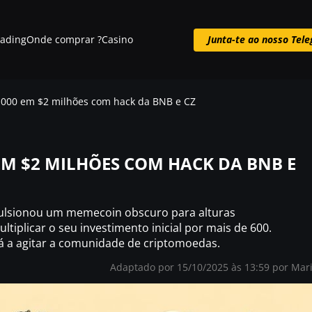
rading
Onde comprar ?
Casino
Junta-te ao nosso Tel
Junta-te ao nosso Telegram
.000 em $2 milhões com hack da BNB e CZ
EM $2 MILHÕES COM HACK DA BNB E
ulsionou um memecoin obscuro para alturas
ltiplicar o seu investimento inicial por mais de 600.
á a agitar a comunidade de criptomoedas.
Adaptado por 15/10/2025 às 13:59 por
Mar