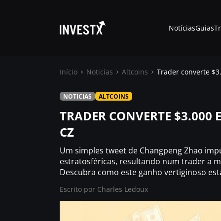
Notícias
Guias
T
Início
Noticias
Altcoins
Trader converte $3
NOTICIAS
ALTCOINS
Notícias
TRADER CONVERTE $3.000 
CZ
Guias
Um simples tweet de Changpeng Zhao imp
Trading
estratosféricas, resultando num trader a mu
Descubra como este ganho vertiginoso est
Escrito por
Onde comprar ?
Charles Ledoux
Casino