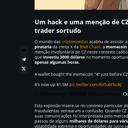
Um hack e uma menção de CZ
trader sortudo
O mundo das
criptomoedas
acabou de assistir 
pirataria
da conta X da
BNB Chain
, a
memecoin b
menção involuntária de CZ neste contexto caót
que
investiu 3000 dólares
no momento oportuno,
apenas algumas horas.
A wallet bought the memecoin "4" just before CZ
It's now up $1.5M
pic.twitter.com/6V5o6FbUkJ
— Bubblemaps 泡泡地图 (@bubblemaps)
Oc
Esta explosão insere-se no contexto particular d
fraudulentas semearam a confusão. Quando CZ in
suas comunicações foi interpretada pelo merc
passou de alguns
milhares de dólares para vár
volatilidade extrema e oportunidades de lucro 