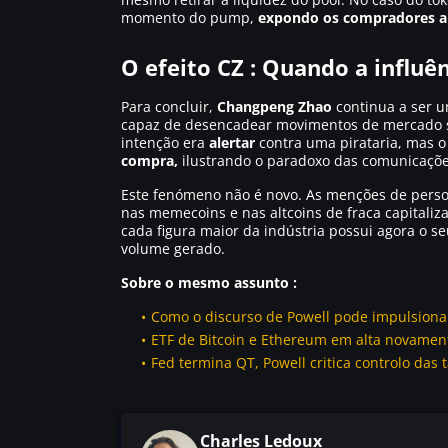
momento do pump,
expondo os compradores a u
O efeito CZ : Quando a influê
Para concluir,
Changpeng Zhao
continua a ser u
capaz de desencadear movimentos de mercado si
intenção era
alertar
contra uma pirataria, mas 
compra,
ilustrando o paradoxo das comunicaçõe
Este fenómeno não é novo. As menções de perso
nas memecoins e nas altcoins de fraca capitaliz
cada figura maior da indústria possui agora o 
volume gerado.
Sobre o mesmo assunto :
Como o discurso de Powell pode impulsionar
ETF de Bitcoin e Ethereum em alta novamente
Fed termina QT, Powell critica controlo das
Charles Ledoux