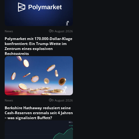
News
9 August 2026
Polymarket mit 170.000-Dollar-Klage
konfrontiert: Ein Trump-Wette im
Zentrum eines explosiven
Rechtsstreits
News
9 August 2026
Berkshire Hathaway reduziert seine
Cash-Reserven erstmals seit 4 Jahren
– was signalisiert Buffett?