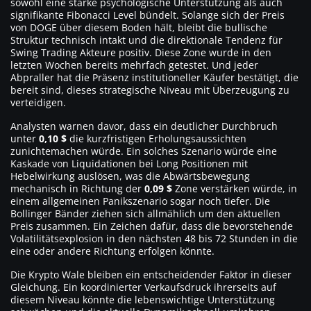
sowohl eine starke psychologische Unterstützung als auch
signifikante Fibonacci Level bündelt. Solange sich der Preis
von DOGE über diesem Boden hält, bleibt die bullische
Struktur technisch intakt und die direktionale Tendenz für
Swing Trading Akteure positiv. Diese Zone wurde in den
letzten Wochen bereits mehrfach getestet. Und jeder
Abpraller hat die Präsenz institutioneller Käufer bestätigt, die
bereit sind, dieses strategische Niveau mit Überzeugung zu
verteidigen.
Analysten warnen davor, dass ein deutlicher Durchbruch
unter
0,10 $
die kurzfristigen Erholungsaussichten
zunichtemachen würde. Ein solches Szenario würde eine
Kaskade von Liquidationen bei Long Positionen mit
Hebelwirkung auslösen, was die Abwärtsbewegung
mechanisch in Richtung der
0,09 $
Zone verstärken würde, in
einem allgemeinen Panikszenario sogar noch tiefer. Die
Bollinger Bänder ziehen sich allmählich um den aktuellen
Preis zusammen. Ein Zeichen dafür, dass die bevorstehende
Volatilitätsexplosion in den nächsten 48 bis 72 Stunden in die
eine oder andere Richtung erfolgen könnte.
Die Krypto Wale bleiben ein entscheidender Faktor in dieser
Gleichung. Ein koordinierter Verkaufsdruck ihrerseits auf
diesem Niveau könnte die lebenswichtige Unterstützung