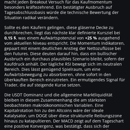
macht jeden Breakout Versuch für das Kaufmomentum
besonders kräftezehrend. Ein bestätigter Ausbruch auf
Tagesabschlussbasis würde die technische Bewertung der
Situation radikal verändern.
Sollte es den Käufern gelingen, diese gläserne Decke zu
durchbrechen, liegt das nächste klar definierte Kursziel bei
0,15 $
, was einem Aufwärtspotenzial von
+25 %
ausgehend
vom aktuellen Niveau entspricht. Die Momentum Indikatoren,
gepaart mit einem deutlichen Anstieg der Nettozuflüsse bei
den Futures. Diese deuten darauf hin, dass ein bullischer
Ausbruch ein durchaus plausibles Szenario bleibt, sofern der
Kaufdruck anhält. Der tägliche RSI bewegt sich im neutralen
Bereich. Dies lässt genügend Spielraum, um eine
Aufwärtsbewegung zu absorbieren, ohne sofort in den
überkauften Bereich einzutreten. Ein ermutigendes Signal für
Trader, die auf steigende Kurse setzen.
Die USDT Dominanz und die allgemeine Marktliquidität
bleiben in diesem Zusammenhang die am stärksten
beobachteten makroökonomischen Variablen. Eine
Kapitalrotation hin zu den Altcoins wäre der ideale
Katalysator, um DOGE über diese strukturelle Reibungszone
hinaus zu katapultieren. Der MACD zeigt auf dem Tageschart
eine positive Konvergenz, was bestätigt, dass sich der