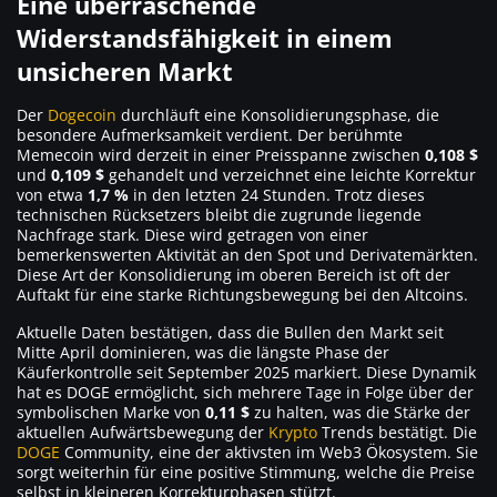
Eine überraschende
Widerstandsfähigkeit in einem
unsicheren Markt
Der
Dogecoin
durchläuft eine Konsolidierungsphase, die
besondere Aufmerksamkeit verdient. Der berühmte
Memecoin wird derzeit in einer Preisspanne zwischen
0,108 $
und
0,109 $
gehandelt und verzeichnet eine leichte Korrektur
von etwa
1,7 %
in den letzten 24 Stunden. Trotz dieses
technischen Rücksetzers bleibt die zugrunde liegende
Nachfrage stark. Diese wird getragen von einer
bemerkenswerten Aktivität an den Spot und Derivatemärkten.
Diese Art der Konsolidierung im oberen Bereich ist oft der
Auftakt für eine starke Richtungsbewegung bei den Altcoins.
Aktuelle Daten bestätigen, dass die Bullen den Markt seit
Mitte April dominieren, was die längste Phase der
Käuferkontrolle seit September 2025 markiert. Diese Dynamik
hat es DOGE ermöglicht, sich mehrere Tage in Folge über der
symbolischen Marke von
0,11 $
zu halten, was die Stärke der
aktuellen Aufwärtsbewegung der
Krypto
Trends bestätigt. Die
DOGE
Community, eine der aktivsten im Web3 Ökosystem. Sie
sorgt weiterhin für eine positive Stimmung, welche die Preise
selbst in kleineren Korrekturphasen stützt.