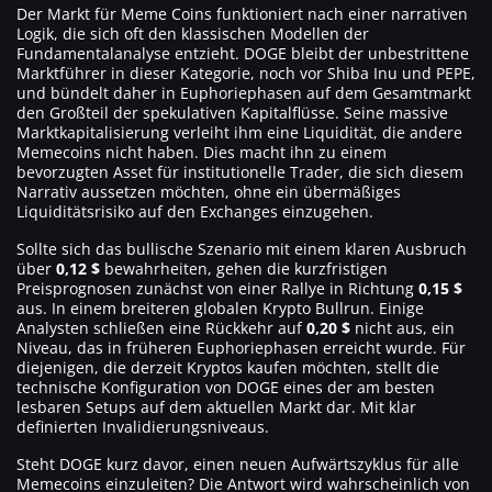
Der Markt für Meme Coins funktioniert nach einer narrativen
Logik, die sich oft den klassischen Modellen der
Fundamentalanalyse entzieht. DOGE bleibt der unbestrittene
Marktführer in dieser Kategorie, noch vor Shiba Inu und PEPE,
und bündelt daher in Euphoriephasen auf dem Gesamtmarkt
den Großteil der spekulativen Kapitalflüsse. Seine massive
Marktkapitalisierung verleiht ihm eine Liquidität, die andere
Memecoins nicht haben. Dies macht ihn zu einem
bevorzugten Asset für institutionelle Trader, die sich diesem
Narrativ aussetzen möchten, ohne ein übermäßiges
Liquiditätsrisiko auf den Exchanges einzugehen.
Sollte sich das bullische Szenario mit einem klaren Ausbruch
über
0,12 $
bewahrheiten, gehen die kurzfristigen
Preisprognosen zunächst von einer Rallye in Richtung
0,15 $
aus. In einem breiteren globalen Krypto Bullrun. Einige
Analysten schließen eine Rückkehr auf
0,20 $
nicht aus, ein
Niveau, das in früheren Euphoriephasen erreicht wurde. Für
diejenigen, die derzeit Kryptos kaufen möchten, stellt die
technische Konfiguration von DOGE eines der am besten
lesbaren Setups auf dem aktuellen Markt dar. Mit klar
definierten Invalidierungsniveaus.
Steht DOGE kurz davor, einen neuen Aufwärtszyklus für alle
Memecoins einzuleiten? Die Antwort wird wahrscheinlich von