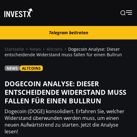
Telegram beitreten
Telegram beitreten
Startseite
News
Altcoins
Dogecoin Analyse: Dieser
entscheidende Widerstand muss fallen für einen Bullrun
News
NEWS
ALTCOINS
Lernen
DOGECOIN ANALYSE: DIESER
ENTSCHEIDENDE WIDERSTAND MUSS
FALLEN FÜR EINEN BULLRUN
Trading
Dogecoin (DOGE) konsolidiert. Erfahren Sie, welcher
Wo kaufen ?
Widerstand überwunden werden muss, um einen
neuen Aufwärtstrend zu starten. Jetzt die Analyse
lesen!
Casino