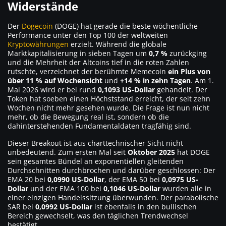
Widerstände
Der
Dogecoin
(DOGE) hat gerade die beste wöchentliche
Performance unter den Top 100 der weltweiten
Kryptowährungen
erzielt. Während die globale
Marktkapitalisierung in sieben Tagen um
0,7 %
zurückging
und die Mehrheit der Altcoins tief in die roten Zahlen
rutschte, verzeichnet der berühmte Memecoin
ein Plus von
über 11 % auf Wochensicht
und
+14 % in zehn Tagen
. Am 1.
Mai 2026 wird er bei rund
0,1093 US-Dollar
gehandelt. Der
Token hat soeben einen Höchststand erreicht, der seit zehn
Wochen nicht mehr gesehen wurde. Die Frage ist nun nicht
mehr, ob die Bewegung real ist, sondern ob die
dahinterstehenden Fundamentaldaten tragfähig sind.
Dieser Breakout ist aus charttechnischer Sicht nicht
unbedeutend. Zum ersten Mal seit
Oktober 2025
hat DOGE
sein gesamtes Bündel an exponentiellen gleitenden
Durchschnitten durchbrochen und darüber geschlossen: Der
EMA 20 bei
0,0990 US-Dollar
, der EMA 50 bei
0,0975 US-
Dollar
und der EMA 100 bei
0,1046 US-Dollar
wurden alle in
einer einzigen Handelssitzung überwunden. Der parabolische
SAR bei
0,0992 US-Dollar
ist ebenfalls in den bullischen
Bereich gewechselt, was den täglichen Trendwechsel
bestätigt.