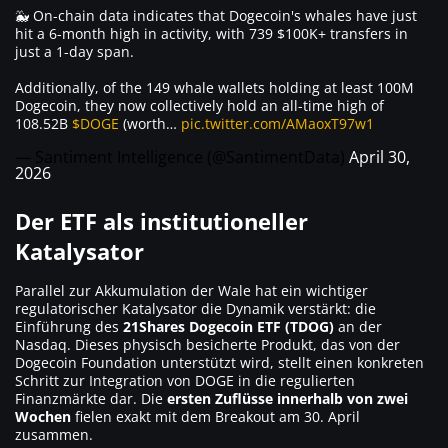
🐳 On-chain data indicates that Dogecoin's whales have just
hit a 6-month high in activity, with 739 $100K+ transfers in
just a 1-day span.
Additionally, of the 149 whale wallets holding at least 100M
Dogecoin, they now collectively hold an all-time high of
108.52B
$DOGE
(worth…
pic.twitter.com/AMaoxT97w1
— Santiment Intelligence (@SantimentData)
April 30,
2026
Der ETF als institutioneller
Katalysator
Parallel zur Akkumulation der Wale hat ein wichtiger
regulatorischer Katalysator die Dynamik verstärkt: die
Einführung des
21Shares Dogecoin ETF (TDOG)
an der
Nasdaq. Dieses physisch besicherte Produkt, das von der
Dogecoin Foundation unterstützt wird, stellt einen konkreten
Schritt zur Integration von DOGE in die regulierten
Finanzmärkte dar. Die
ersten Zuflüsse innerhalb von zwei
Wochen
fielen exakt mit dem Breakout am 30. April
zusammen.