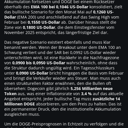
Akkumulation fortsetzen und DOGE bei einem Rücksetzer
oberhalb des
EMA 100 bei 0,1046 US-Dollar
konsolidiert, zielt
das bullische Szenario für den Monat Mai auf
0,1260 US-
Dollar
(EMA 200) und anschließend auf das Swing High vom
Februar bei
0,1550 US-Dollar
ab. Darüber hinaus stellt die
Zone von
0,1800 US-Dollar
, die dem Einstiegsfenster vom
November 2025 entspricht, das längerfristige Ziel dar.
Das negative Szenario existiert ebenfalls und muss klar
benannt werden. Wenn der Breakout unter dem EMA 100 an
Schwung verliert und der SAR bei 0,0992 US-Dollar wieder
unterschritten wird, ist eine Rückkehr in die Nachfragezone
von
0,0900 bis 0,0950 US-Dollar
wahrscheinlich, ohne dass
die Struktur dadurch ungültig wird. Ein Tagesschlusskurs
unter
0,0900 US-Dollar
bricht hingegen die Basis vom Februar
und bringt die Verkäufer wieder ans Steuer. Man muss auch
einen strukturellen Faktor erwähnen, den die Bullen oft
übersehen: Dogecoin gibt jährlich
5,256 Milliarden neue
Token
aus, was einer Inflationsrate von
3,4 %
auf das aktuelle
Angebot entspricht. Jeder bullische Tag muss
zusätzliche 14
Millionen DOGE
absorbieren, um den Preis zu halten. Das ist
ein permanenter Druck, den die institutionelle Akkumulation
ausgleichen muss.
Um die DOGE-Preisprognosen in Echtzeit zu verfolgen und die