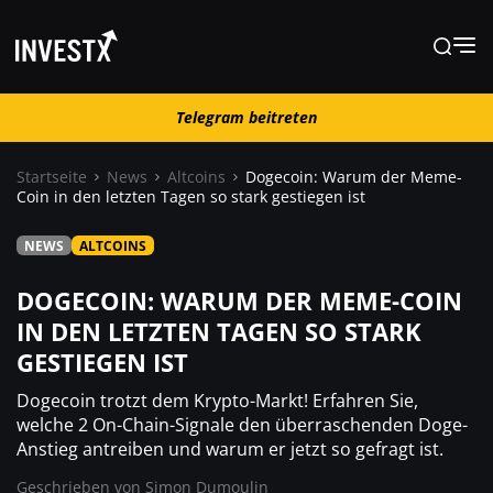
Telegram beitreten
Telegram beitreten
Startseite
News
Altcoins
Dogecoin: Warum der Meme-
Coin in den letzten Tagen so stark gestiegen ist
News
NEWS
ALTCOINS
Lernen
DOGECOIN: WARUM DER MEME-COIN
IN DEN LETZTEN TAGEN SO STARK
GESTIEGEN IST
Trading
Dogecoin trotzt dem Krypto-Markt! Erfahren Sie,
Wo kaufen ?
welche 2 On-Chain-Signale den überraschenden Doge-
Anstieg antreiben und warum er jetzt so gefragt ist.
Geschrieben von
Simon Dumoulin
Casino