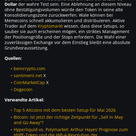
Dollar
der wahre Test sein. Eine Ablehnung an diesem Niveau
ohne Bestätigungsvolumen würde den Token in seine alte
Konsolidierungszone zurückwerfen. Wale können bei
Memecoins schnell akkumulieren und distribuieren. Aktive
Trader auf dem
Kryptomarkt
wissen, dass diese Setups, so
sauber sie auch erscheinen mögen, ein striktes Management
der Positionsgröße und der Stops erfordern. Die Wahl einer
zuverlässigen Exchange vor dem Einstieg bleibt eine absolute
Grundvoraussetzung.
Quellen:
beincrypto.com
santiment.net
X
CoinMarketCap
X
Dogecoin
Verwandte Artikel:
Top 5 Altcoins mit dem besten Setup für Mai 2026
Bitcoin: Ist jetzt der richtige Zeitpunkt für „Sell in May
and Go Away“?
Hyperliquid vs. Polymarket: Arthur Hayes‘ Prognose zum
HYPE-Token und die HIP-4-Revolution der