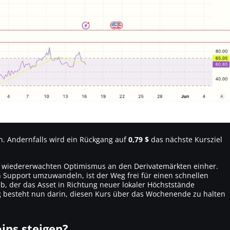
n. Andernfalls wird ein Rückgang auf
0,79 $
das nächste Kursziel
 wiedererwachten Optimismus an den Derivatemärkten einher.
 Support umzuwandeln, ist der Weg frei für einen schnellen
b, der das Asset in Richtung neuer lokaler Höchststände
 besteht nun darin, diesen Kurs über das Wochenende zu halten
ins steigen?