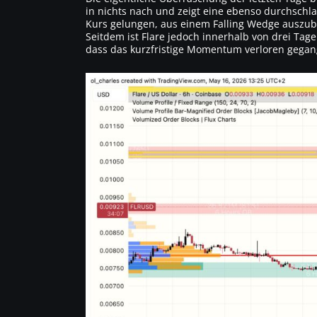
in nichts nach und zeigt eine ebenso durchsch
Kurs gelungen, aus einem Falling Wedge auszu
Seitdem ist Flare jedoch innerhalb von drei Ta
dass das kurzfristige Momentum verloren gegang