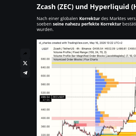
Zcash (ZEC) und Hyperliquid 
Nach einer globalen
Korrektur
des Marktes vers
soeben
seine nahezu perfekte Korrektur
bestäti
wurden.