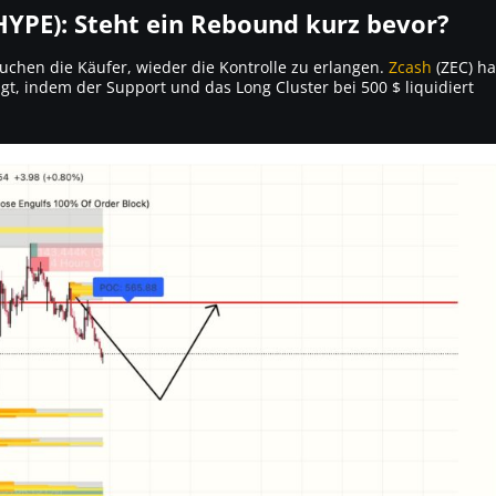
(HYPE): Steht ein Rebound kurz bevor?
uchen die Käufer, wieder die Kontrolle zu erlangen.
Zcash
(ZEC) ha
gt, indem der Support und das Long Cluster bei 500 $ liquidiert