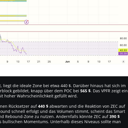
, liegt die ideale Zone bei etwa 440 $. Darüber hinaus hat sich im
erblock gebildet, knapp über dem POC bei
565 $
. Das VPFR zeigt ei
it hoher Wahrscheinlichkeit gefüllt wird.
inen Rücksetzer auf
440 $
abwarten und die Reaktion von ZEC auf
ound schnell erfolgt und das Volumen stimmt, scheint das Smart
nd Rebound-Zone zu nutzen. Andernfalls könnte ZEC auf
390 $
des bullischen Momentums. Unterhalb dieses Niveaus sollte man
.