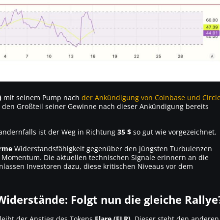
)
mit seinem Pump nach
der Ankündigung von Coinbase und Circle
en den Großteil seiner Gewinne nach dieser Ankündigung bereits
andernfalls ist der Weg in Richtung
35 $
so gut wie vorgezeichnet.
rme
Widerstandsfähigkeit gegenüber den jüngsten Turbulenzen
hes Momentum. Die aktuellen technischen Signale erinnern an die
nlassen Investoren dazu, diese kritischen Niveaus vor dem
Widerstände: Folgt nun die gleiche Rallye
leibt der Anstieg des Tokens
Flare (FLR)
. Dieser steht den anderen