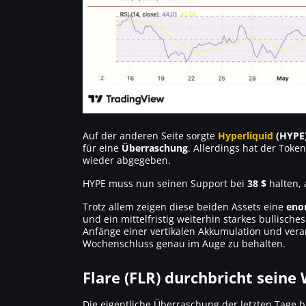
Auf der anderen Seite sorgte
Hyperliquid
(HYPE
für eine
Überraschung
. Allerdings hat der Tok
wieder abgegeben.
HYPE muss nun seinen Support bei
38 $
halten, 
Trotz allem zeigen diese beiden Assets eine
eno
und ein mittelfristig weiterhin starkes bullisc
Anfänge einer vertikalen Akkumulation und vera
Wochenschluss genau im Auge zu behalten.
Flare (FLR) durchbricht seine 
Die eigentliche Überraschung der letzten Tage b