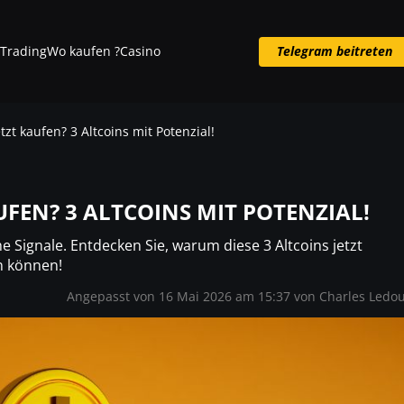
Trading
Wo kaufen ?
Casino
Telegram beitreten
Telegram beitreten
zt kaufen? 3 Altcoins mit Potenzial!
UFEN? 3 ALTCOINS MIT POTENZIAL!
he Signale. Entdecken Sie, warum diese 3 Altcoins jetzt
n können!
Angepasst von 16 Mai 2026 am 15:37 von
Charles Ledo