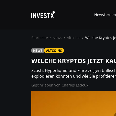
News
Lernen
Startseite
News
Altcoins
Welche Kryptos jet
NEWS
ALTCOINS
News
WELCHE KRYPTOS JETZT KA
Lernen
Zcash, Hyperliquid und Flare zeigen bullisc
explodieren könnten und wie Sie profitiere
Trading
Geschrieben von
Charles Ledoux
Wo kaufen ?
Casino