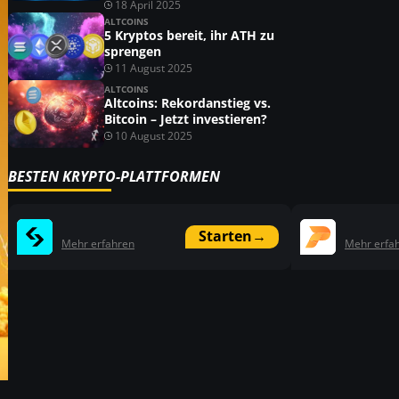
18 April 2025
ALTCOINS
5 Kryptos bereit, ihr ATH zu
sprengen
11 August 2025
ALTCOINS
Altcoins: Rekordanstieg vs.
Bitcoin – Jetzt investieren?
10 August 2025
BESTEN KRYPTO-PLATTFORMEN
Starten
→
Mehr erfahren
Mehr erfa