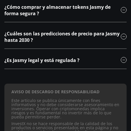
Compra Jasmy en plataformas de confianza como Binance,
fundamentos más que en predicciones de precios aisladas.
¿Cómo comprar y almacenar tokens Jasmy de
Coinbase o Bitget después de crear una cuenta y verificar tu
forma segura ?
identidad. Para un almacenamiento seguro, opta por
hardware wallets como Ledger o Trezor, que guardan tus
claves privadas fuera de línea, evitando dejar tus activos en
los exchanges.
Las predicciones varían: análisis moderados como el de
¿Cuáles son las predicciones de precio para Jasmy
Changelly sugieren 0,0999$ para 2029, mientras que las
hasta 2030 ?
previsiones más optimistas contemplan más de 1$ para 2030
si la adopción se acelera. Estas proyecciones siguen siendo
Sí, Jasmy disfruta de un estatus legal favorable,
especulativas y deben tomarse con cautela.
especialmente en Japón donde está oficialmente reconocida.
¿Es Jasmy legal y está regulada ?
En la mayoría de los países desarrollados, su uso es legal,
aunque está sujeto a las regulaciones locales sobre
criptomonedas, como lo demuestra su disponibilidad en
plataformas reguladas como Coinbase.
AVISO DE DESCARGO DE RESPONSABILIDAD
Este artículo se publica únicamente con fines
informativos y no debe considerarse asesoramiento en
inversiones. Operar con criptomonedas implica
riesgos y es fundamental no invertir más de lo que
pueda permitirse perder.
InvestX no se hace responsable de la calidad de los
productos o servicios presentados en esta página y no