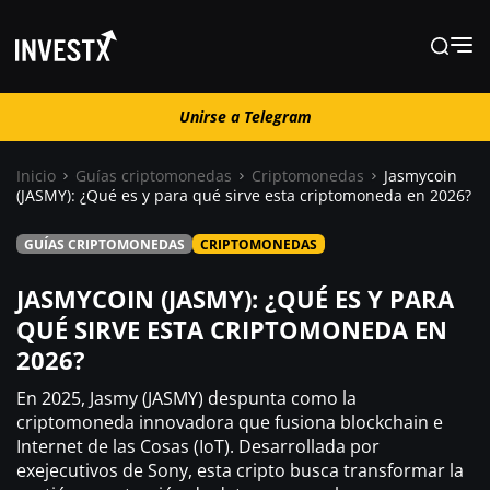
Unirse a Telegram
Unirse a Telegram
Inicio
Guías criptomonedas
Criptomonedas
Jasmycoin
(JASMY): ¿Qué es y para qué sirve esta criptomoneda en 2026?
Noticias
GUÍAS CRIPTOMONEDAS
CRIPTOMONEDAS
Guías
JASMYCOIN (JASMY): ¿QUÉ ES Y PARA
QUÉ SIRVE ESTA CRIPTOMONEDA EN
2026?
Trading
En 2025, Jasmy (JASMY) despunta como la
¿ Dónde comprar ?
criptomoneda innovadora que fusiona blockchain e
Internet de las Cosas (IoT). Desarrollada por
exejecutivos de Sony, esta cripto busca transformar la