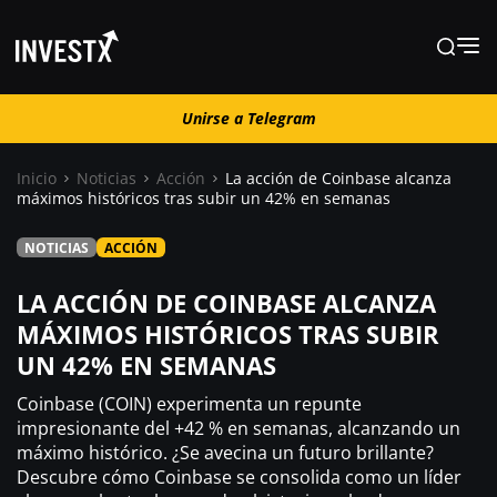
Unirse a Telegram
Unirse a Telegram
Inicio
Noticias
Acción
La acción de Coinbase alcanza
máximos históricos tras subir un 42% en semanas
Noticias
NOTICIAS
ACCIÓN
Guías
LA ACCIÓN DE COINBASE ALCANZA
MÁXIMOS HISTÓRICOS TRAS SUBIR
UN 42% EN SEMANAS
Trading
Coinbase (COIN) experimenta un repunte
¿ Dónde comprar ?
impresionante del +42 % en semanas, alcanzando un
máximo histórico. ¿Se avecina un futuro brillante?
Descubre cómo Coinbase se consolida como un líder