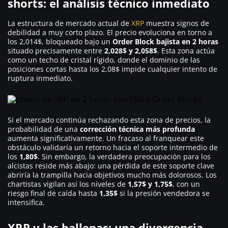
shorts: el análisis técnico inmediato
La estructura de mercado actual de
XRP
muestra signos de
debilidad a muy corto plazo. El precio evoluciona en torno a
los 2,014$, bloqueado bajo un
Order Block bajista en 2 horas
situado precisamente entre
2,028$ y 2,058$
. Esta zona actúa
como un techo de cristal rígido, donde el dominio de las
posiciones cortas hasta los 2,08$ impide cualquier intento de
ruptura inmediato.
Si el mercado continúa rechazando esta zona de precios, la
probabilidad de una
corrección técnica más profunda
aumenta significativamente. Un fracaso al franquear este
obstáculo validaría un retorno hacia el soporte intermedio de
los
1,80$
. Sin embargo, la verdadera preocupación para los
alcistas reside más abajo: una pérdida de este soporte clave
abriría la trampilla hacia objetivos mucho más dolorosos. Los
chartistas vigilan así los niveles de
1,57$ y 1,75$
, con un
riesgo final de caída hasta
1,35$
si la presión vendedora se
intensifica.
XRP y las ballenas: una divergencia