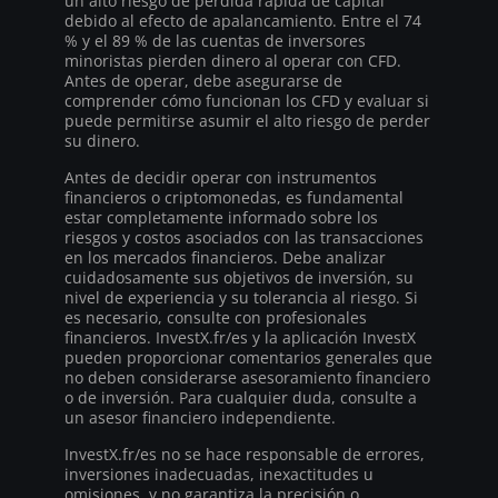
un alto riesgo de pérdida rápida de capital
debido al efecto de apalancamiento. Entre el 74
% y el 89 % de las cuentas de inversores
minoristas pierden dinero al operar con CFD.
Antes de operar, debe asegurarse de
comprender cómo funcionan los CFD y evaluar si
puede permitirse asumir el alto riesgo de perder
su dinero.
Antes de decidir operar con instrumentos
financieros o criptomonedas, es fundamental
estar completamente informado sobre los
riesgos y costos asociados con las transacciones
en los mercados financieros. Debe analizar
cuidadosamente sus objetivos de inversión, su
nivel de experiencia y su tolerancia al riesgo. Si
es necesario, consulte con profesionales
financieros. InvestX.fr/es y la aplicación InvestX
pueden proporcionar comentarios generales que
no deben considerarse asesoramiento financiero
o de inversión. Para cualquier duda, consulte a
un asesor financiero independiente.
InvestX.fr/es no se hace responsable de errores,
inversiones inadecuadas, inexactitudes u
omisiones, y no garantiza la precisión o