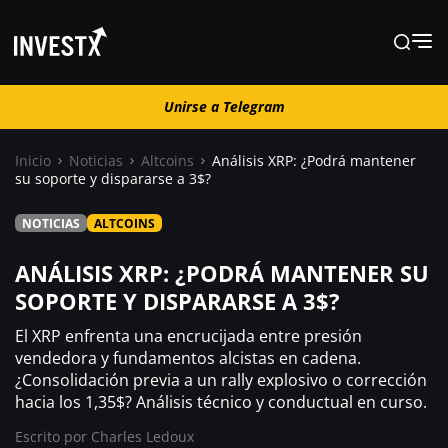
Unirse a Telegram
Unirse a Telegram
Inicio
Noticias
Altcoins
Análisis XRP: ¿Podrá mantener
su soporte y dispararse a 3$?
Noticias
NOTICIAS
ALTCOINS
Guías
ANÁLISIS XRP: ¿PODRÁ MANTENER SU
SOPORTE Y DISPARARSE A 3$?
Trading
El XRP enfrenta una encrucijada entre presión
vendedora y fundamentos alcistas en cadena.
¿Consolidación previa a un rally explosivo o corrección
¿ Dónde comprar ?
hacia los 1,35$? Análisis técnico y conductual en curso.
Escrito por
Charles Ledoux