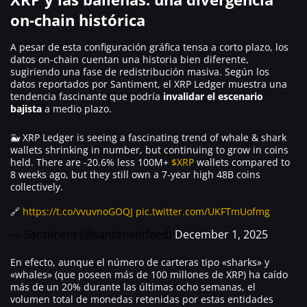
on-chain histórica
A pesar de esta configuración gráfica tensa a corto plazo, los
datos on-chain cuentan una historia bien diferente,
sugiriendo una fase de redistribución masiva. Según los
datos reportados por Santiment, el XRP Ledger muestra una
tendencia fascinante que podría
invalidar el escenario
bajista
a medio plazo.
🐳 XRP Ledger is seeing a fascinating trend of whale & shark
wallets shrinking in number, but continuing to grow in coins
held. There are -20.6% less 100M+
$XRP
wallets compared to
8 weeks ago, but they still own a 7-year high 48B coins
collectively.
🔗
https://t.co/vvuvnoGOQJ
pic.twitter.com/UKFTmUofmg
— Santiment (@santimentfeed)
December 1, 2025
En efecto, aunque el número de carteras tipo «sharks» y
«whales» (que poseen más de 100 millones de XRP) ha caído
más de un 20% durante las últimas ocho semanas, el
volumen total de monedas retenidas por estas entidades