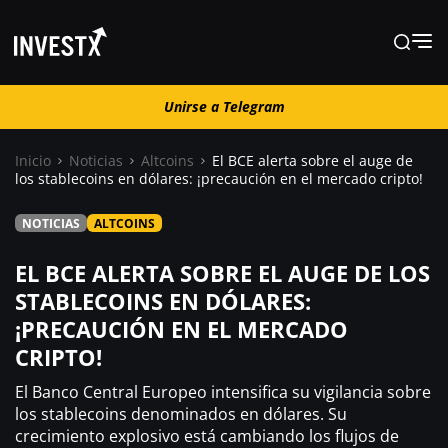
Unirse a Telegram
Unirse a Telegram
Inicio
Noticias
Altcoins
El BCE alerta sobre el auge de
los stablecoins en dólares: ¡precaución en el mercado cripto!
Noticias
NOTICIAS
ALTCOINS
Guías
EL BCE ALERTA SOBRE EL AUGE DE LOS
STABLECOINS EN DÓLARES:
¡PRECAUCIÓN EN EL MERCADO
Trading
CRIPTO!
¿ Dónde comprar ?
El Banco Central Europeo intensifica su vigilancia sobre
los stablecoins denominados en dólares. Su
crecimiento explosivo está cambiando los flujos de