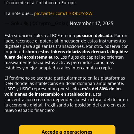
l’économie et à l’inflation en Europe.
Il a noté que…
pic.twitter.com/TT0ObcYoGW
— Goku 🗞 (@Crypto__Goku)
November 17, 2025
Esta situación coloca al BCE en una
posición delicada
. Por un
lado, reconoce el potencial innovador de estos instrumentos
digitales para agilizar las transacciones. Por otro, observa con
inquietud
cómo estos tokens dolarizados drenan la liquidez
fuera del ecosistema euro.
Los flujos de capital se orientan
masivamente hacia estos activos percibidos como más
estables y mejor adaptados a los intercambios crypto.
El fenómeno se acentúa particularmente en las plataformas
DeFi donde las stablecoins en dólar dominan ampliamente.
USDT y USDC representan por sí solos
más del 80% de los
volúmenes de intercambio en stablecoins
. Esta
concentración crea una dependencia estructural del dólar en
la economía digital, fragilizando la posición del euro en este
nuevo espacio financiero.
Accede a operaciones