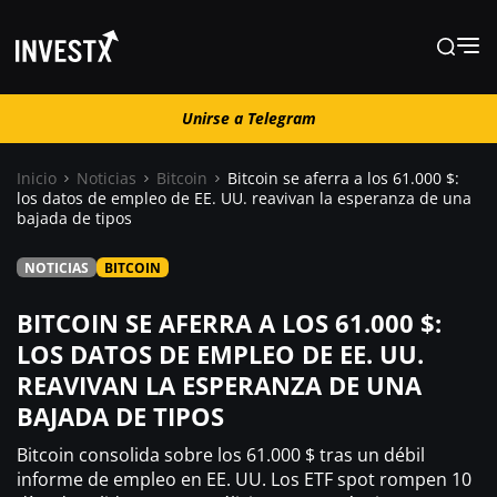
Unirse a Telegram
Unirse a Telegram
Inicio
Noticias
Bitcoin
Bitcoin se aferra a los 61.000 $:
los datos de empleo de EE. UU. reavivan la esperanza de una
bajada de tipos
Noticias
NOTICIAS
BITCOIN
Guías
BITCOIN SE AFERRA A LOS 61.000 $:
LOS DATOS DE EMPLEO DE EE. UU.
Trading
REAVIVAN LA ESPERANZA DE UNA
BAJADA DE TIPOS
¿ Dónde comprar ?
Bitcoin consolida sobre los 61.000 $ tras un débil
informe de empleo en EE. UU. Los ETF spot rompen 10