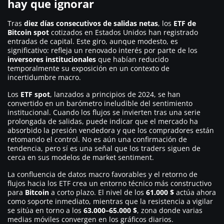
hay que ignorar
Tras
diez días consecutivos de salidas netas
, los
ETF de
Bitcoin spot
cotizados en Estados Unidos han registrado
entradas de capital. Este giro, aunque modesto, es
significativo: refleja un renovado interés por parte de los
inversores institucionales
que habían reducido
temporalmente su exposición en un contexto de
incertidumbre macro.
Los
ETF spot
, lanzados a principios de 2024, se han
convertido en un barómetro ineludible del sentimiento
institucional. Cuando los flujos se invierten tras una serie
prolongada de salidas, puede indicar que el mercado ha
absorbido la presión vendedora y que los compradores están
retomando el control. No es aún una confirmación de
tendencia, pero sí es una señal que los traders siguen de
cerca en sus modelos de market sentiment.
La confluencia de datos macro favorables y el retorno de
flujos hacia los ETF crea un entorno técnico más constructivo
para
Bitcoin
a corto plazo. El nivel de los
61.000 $
actúa ahora
como soporte inmediato, mientras que la resistencia a vigilar
se sitúa en torno a los
63.000–65.000 $
, zona donde varias
medias móviles convergen en los gráficos diarios.