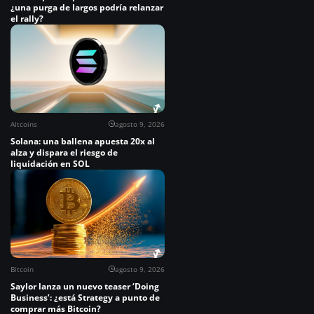
¿una purga de largos podría relanzar
el rally?
Altcoins
agosto 9, 2026
Solana: una ballena apuesta 20x al
alza y dispara el riesgo de
liquidación en SOL
Bitcoin
agosto 9, 2026
Saylor lanza un nuevo teaser ‘Doing
Business’: ¿está Strategy a punto de
comprar más Bitcoin?