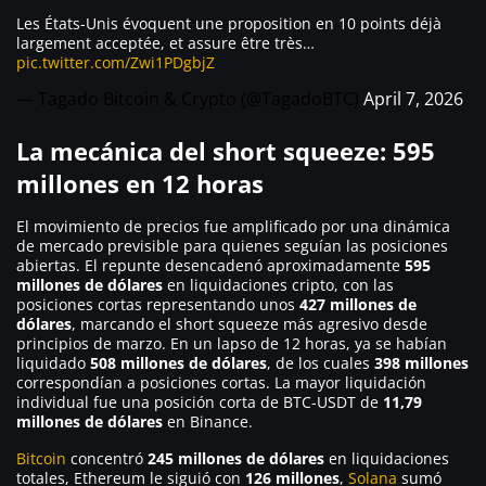
Les États-Unis évoquent une proposition en 10 points déjà
largement acceptée, et assure être très…
pic.twitter.com/Zwi1PDgbjZ
— Tagado Bitcoin & Crypto (@TagadoBTC)
April 7, 2026
La mecánica del short squeeze: 595
millones en 12 horas
El movimiento de precios fue amplificado por una dinámica
de mercado previsible para quienes seguían las posiciones
abiertas. El repunte desencadenó aproximadamente
595
millones de dólares
en liquidaciones cripto, con las
posiciones cortas representando unos
427 millones de
dólares
, marcando el short squeeze más agresivo desde
principios de marzo. En un lapso de 12 horas, ya se habían
liquidado
508 millones de dólares
, de los cuales
398 millones
correspondían a posiciones cortas. La mayor liquidación
individual fue una posición corta de BTC-USDT de
11,79
millones de dólares
en Binance.
Bitcoin
concentró
245 millones de dólares
en liquidaciones
totales, Ethereum le siguió con
126 millones
,
Solana
sumó