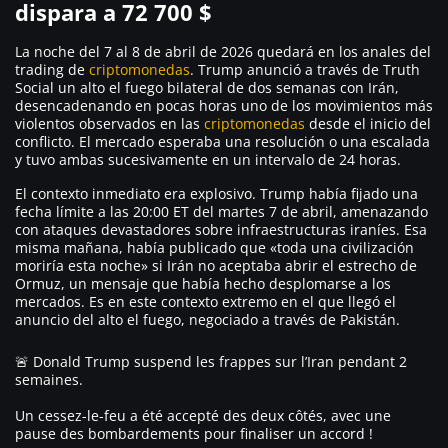
dispara a 72 700 $
La noche del 7 al 8 de abril de 2026 quedará en los anales del
trading de
criptomonedas
. Trump anunció a través de Truth
Social un alto el fuego bilateral de dos semanas con Irán,
desencadenando en pocas horas uno de los movimientos más
violentos observados en las
criptomonedas
desde el inicio del
conflicto. El mercado esperaba una resolución o una escalada
y tuvo ambas sucesivamente en un intervalo de 24 horas.
El contexto inmediato era explosivo. Trump había fijado una
fecha límite a las 20:00 ET del martes 7 de abril, amenazando
con ataques devastadores sobre infraestructuras iraníes. Esa
misma mañana, había publicado que «toda una civilización
moriría esta noche» si Irán no aceptaba abrir el estrecho de
Ormuz, un mensaje que había hecho desplomarse a los
mercados. Es en este contexto extremo en el que llegó el
anuncio del alto el fuego, negociado a través de Pakistán.
🚨 Donald Trump suspend les frappes sur l’Iran pendant 2
semaines.
Un cessez-le-feu a été accepté des deux côtés, avec une
pause des bombardements pour finaliser un accord !