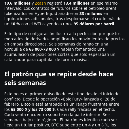
19,6 millones
y
Zcash
registró
13,4 millones
en ese mismo
intervalo. Los contratos de futuros sobre el petróleo Brent
tokenizados en Hyperliquid añadieron
33 millones
en
liquidaciones adicionales, tras desplomarse el crudo más de
un
10 %
con el WTI cayendo a unos
95 dólares por barril
.
Este tipo de configuración ilustra a la perfección por qué los
mercados de derivados amplifican los movimientos de precios
en ambas direcciones. Seis semanas de rango en una
horquilla de
65 000-73 000 $
habían fomentado una
acumulación de posiciones cortas que solo esperaban un
catalizador para capitular de forma masiva.
El patrón que se repite desde hace
seis semanas
Este no es el primer episodio de este tipo desde el inicio del
conflicto. Desde la operación «Epic Fury» lanzada el 28 de
febrero, Bitcoin está atrapado en un rango frustrante entre
los
65 000 $ y los 73 000 $
. Cada rally fracasa en el techo.
Cada venta encuentra soporte en la parte inferior. Seis
semanas bajo este régimen. El patrón es idéntico cada vez:
llega un titular positivo, BTC sube entre un 4 y un 6 %, los