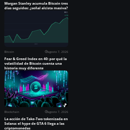
Morgan Stanley acumula Bitcoin tres
días seguidos: ¿señal alcista masiva?
Bitcoin
agosto 7, 2026
Fear & Greed Index en 40: por qué la
volatilidad de Bitcoin cuenta una
historia muy diferente
Blockchain
agosto 7, 2026
La acción de Take-Two tokenizada en
Solana: el hype de GTA 6 llega a las
criptomonedas