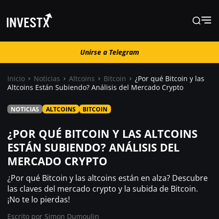
Unirse a Telegram
Unirse a Telegram
Inicio
Noticias
Altcoins
Bitcoin
¿Por qué Bitcoin y las
Altcoins Están Subiendo? Análisis del Mercado Crypto
Noticias
NOTICIAS
ALTCOINS
BITCOIN
Guías
¿POR QUÉ BITCOIN Y LAS ALTCOINS
ESTÁN SUBIENDO? ANÁLISIS DEL
MERCADO CRYPTO
Trading
¿Por qué Bitcoin y las altcoins están en alza? Descubre
¿ Dónde comprar ?
las claves del mercado crypto y la subida de Bitcoin.
¡No te lo pierdas!
Escrito por
Simon Dumoulin