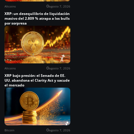
Altcoins
agosto 7, 2026
XRP: un desequilibrio de liquidación
masivo del 2.809 % atrapa a los bulls
por sorpresa
Altcoins
agosto 7, 2026
XRP bajo presión: el Senado de EE.
UU. abandona el Clarity Act y sacude
el mercado
Bitcoin
agosto 7, 2026