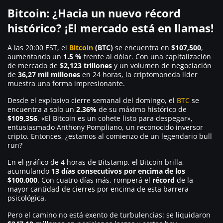
Bitcoin: ¿Hacia un nuevo récord
histórico? ¡El mercado está en llamas!
A las 20:00 EST, el
Bitcoin
(BTC)
se encuentra en
$107,500
,
aumentando un
1.5 %
frente al dólar. Con una capitalización
de mercado de
$2,123 trillones
y un volumen de negociación
de
36,27 mil millones
en 24 horas, la criptomoneda líder
muestra una forma impresionante.
Desde el explosivo cierre semanal del domingo, el
BTC
se
encuentra a solo un
2.36%
de su máximo histórico de
$109,356
. «El Bitcoin es un cohete listo para despegar»,
entusiasmado Anthony Pompliano, un reconocido inversor
cripto. Entonces, ¿estamos al comienzo de un legendario bull
run?
En el gráfico de 4 horas de Bitstamp, el Bitcoin brilla,
acumulando
13 días consecutivos por encima de los
$100,000
. Con cuatro días más, romperá el
récord
de la
mayor cantidad de cierres por encima de esta barrera
psicológica.
Pero el camino no está exento de turbulencias: se liquidaron