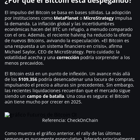
El impulso del Bitcoin se basa en bases sólidas. La adopción
por instituciones como
MetaPlanet
o
MicroStrategy
impulsa
la demanda. La inflación global y las incertidumbres
económicas hacen del BTC un refugio, a menudo comparado
con el oro. Además, el reciente
halving
ha reducido la oferta
de nuevos Bitcoins, avivando la especulación. «El Bitcoin es
una respuesta a un sistema financiero en crisis», afirma
Michael Saylor, CEO de MicroStrategy. Pero cuidado: la
volatilidad acecha y una
corrección
podría sorprender a los
menos precavidos.
El Bitcoin está en un punto de inflexión. Un avance más allá
de los
$109,356
podría desencadenar una locura de compras,
impulsando el precio a alturas sin precedentes. Sin embargo,
las recientes liquidaciones recuerdan que el mercado sigue
siendo un
campo de batalla
. Una cosa es segura: el Bitcoin
aún tiene mucho por crecer en 2025.
Referencia: CheckOnChain
Como muestra el gráfico anterior, el rally de las últimas
semanas es puramente especulativo, liderado principalmente