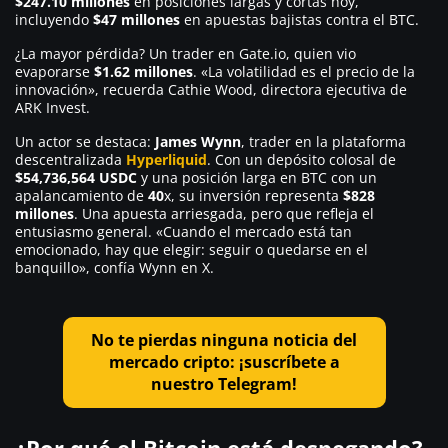
$247.10 millones
en posiciones largas y cortas hoy,
incluyendo
$47 millones
en apuestas bajistas contra el BTC.
¿La mayor pérdida? Un trader en Gate.io, quien vio
evaporarse
$1.62 millones
. «La volatilidad es el precio de la
innovación», recuerda Cathie Wood, directora ejecutiva de
ARK Invest.
Un actor se destaca:
James Wynn
, trader en la plataforma
descentralizada
Hyperliquid
. Con un depósito colosal de
$54,736,564 USDC
y una posición larga en BTC con un
apalancamiento de
40
x, su inversión representa
$828
millones
. Una apuesta arriesgada, pero que refleja el
entusiasmo general. «Cuando el mercado está tan
emocionado, hay que elegir: seguir o quedarse en el
banquillo», confía Wynn en X.
No te pierdas ninguna noticia del
mercado cripto: ¡suscríbete a
nuestro Telegram!
¿Por qué el Bitcoin está despegando?