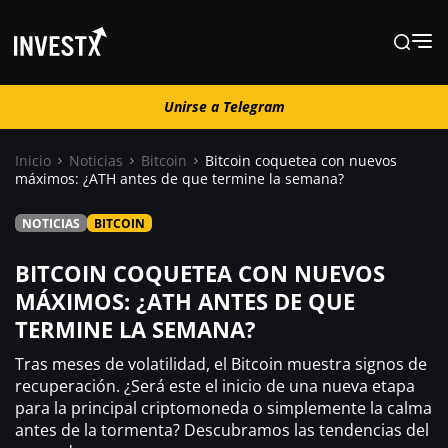
Unirse a Telegram
Unirse a Telegram
Inicio
Noticias
Bitcoin
Bitcoin coquetea con nuevos
máximos: ¿ATH antes de que termine la semana?
Noticias
NOTICIAS
BITCOIN
Guías
BITCOIN COQUETEA CON NUEVOS
MÁXIMOS: ¿ATH ANTES DE QUE
TERMINE LA SEMANA?
Trading
Tras meses de volatilidad, el Bitcoin muestra signos de
¿ Dónde comprar ?
recuperación. ¿Será este el inicio de una nueva etapa
para la principal criptomoneda o simplemente la calma
antes de la tormenta? Descubramos las tendencias del