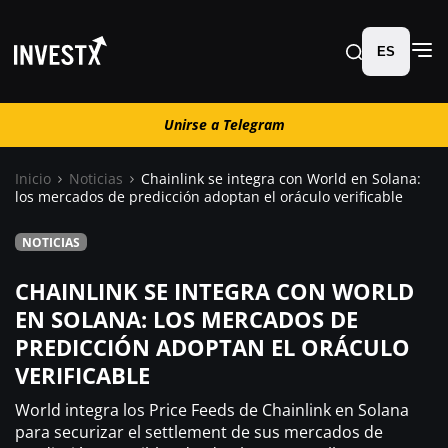
ES
Unirse a Telegram
Unirse a Telegram
Inicio
Noticias
Chainlink se integra con World en Solana:
los mercados de predicción adoptan el oráculo verificable
Noticias
NOTICIAS
Guías
CHAINLINK SE INTEGRA CON WORLD
EN SOLANA: LOS MERCADOS DE
Trading
PREDICCIÓN ADOPTAN EL ORÁCULO
VERIFICABLE
¿ Dónde comprar ?
World integra los Price Feeds de Chainlink en Solana
para securizar el settlement de sus mercados de