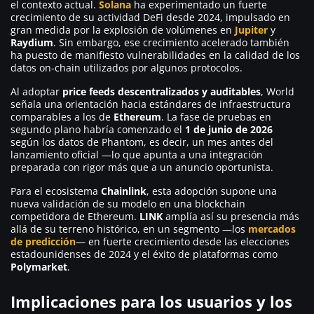
el contexto actual.
Solana
ha experimentado un fuerte
crecimiento de su actividad DeFi desde 2024, impulsado en
gran medida por la explosión de volúmenes en
Jupiter
y
Raydium
. Sin embargo, ese crecimiento acelerado también
ha puesto de manifiesto vulnerabilidades en la calidad de los
datos on-chain utilizados por algunos protocolos.
Al adoptar
price feeds descentralizados y auditables
, World
señala una orientación hacia estándares de infraestructura
comparables a los de
Ethereum
. La fase de pruebas en
segundo plano habría comenzado el
1 de junio de 2026
según los datos de Phantom, es decir, un mes antes del
lanzamiento oficial —lo que apunta a una integración
preparada con rigor más que a un anuncio oportunista.
Para el ecosistema
Chainlink
, esta adopción supone una
nueva validación de su modelo en una blockchain
competidora de Ethereum.
LINK
amplía así su presencia más
allá de su terreno histórico, en un segmento —los
mercados
de predicción
— en fuerte crecimiento desde las elecciones
estadounidenses de 2024 y el éxito de plataformas como
Polymarket
.
Implicaciones para los usuarios y los