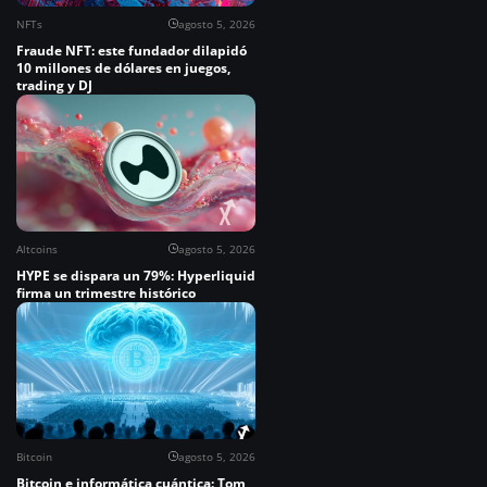
NFTs
agosto 5, 2026
Fraude NFT: este fundador dilapidó
10 millones de dólares en juegos,
trading y DJ
Altcoins
agosto 5, 2026
HYPE se dispara un 79%: Hyperliquid
firma un trimestre histórico
Bitcoin
agosto 5, 2026
Bitcoin e informática cuántica: Tom