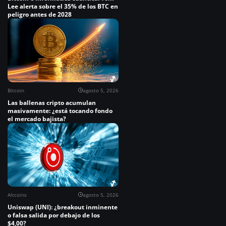
Lee alerta sobre el 35% de los BTC en
peligro antes de 2028
Bitcoin
agosto 5, 2026
Las ballenas cripto acumulan
masivamente: ¿está tocando fondo
el mercado bajista?
Altcoins
agosto 5, 2026
Uniswap (UNI): ¿breakout inminente
o falsa salida por debajo de los
$4,00?