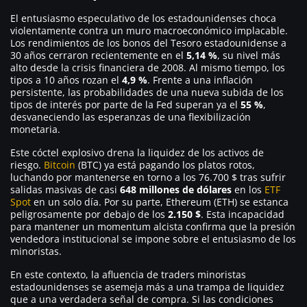
El entusiasmo especulativo de los estadounidenses choca
violentamente contra un muro macroeconómico implacable.
Los rendimientos de los bonos del Tesoro estadounidense a
30 años cerraron recientemente en el
5,14 %
, su nivel más
alto desde la crisis financiera de 2008. Al mismo tiempo, los
tipos a 10 años rozan el
4,9 %
. Frente a una inflación
persistente, las probabilidades de una nueva subida de los
tipos de interés por parte de la Fed superan ya el
55 %
,
desvaneciendo las esperanzas de una flexibilización
monetaria.
Este cóctel explosivo drena la liquidez de los activos de
riesgo.
Bitcoin
(BTC) ya está pagando los platos rotos,
luchando por mantenerse en torno a los 76.700 $ tras sufrir
salidas masivas de casi
648 millones de dólares
en los
ETF
Spot
en un solo día. Por su parte, Ethereum (ETH) se estanca
peligrosamente por debajo de los
2.150 $
. Esta incapacidad
para mantener un momentum alcista confirma que la presión
vendedora institucional se impone sobre el entusiasmo de los
minoristas.
En este contexto, la afluencia de traders minoristas
estadounidenses se asemeja más a una trampa de liquidez
que a una verdadera señal de compra. Si las condiciones