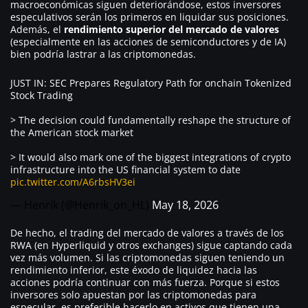
macroeconómicas siguen deteriorándose, estos inversores
especulativos serán los primeros en liquidar sus posiciones.
Además, el
rendimiento superior
del mercado de valores
(especialmente en las acciones de semiconductores y de IA)
bien podría lastrar a las criptomonedas.
JUST IN: SEC Prepares Regulatory Path for onchain Tokenized
Stock Trading
> The decision could fundamentally reshape the structure of
the American stock market
> It would also mark one of the biggest integrations of crypto
infrastructure into the US financial system to date
pic.twitter.com/A6rbsHV3ei
— Henrik (@Henrik_on_HL)
May 18, 2026
De hecho, el trading del mercado de valores a través de los
RWA (en Hyperliquid y otros exchanges) sigue captando cada
vez más volumen. Si las criptomonedas siguen teniendo un
rendimiento inferior, este éxodo de liquidez hacia las
acciones podría continuar con más fuerza. Porque si estos
inversores solo apuestan por las criptomonedas para
especular, es preferible hacerlo en activos que tienen una