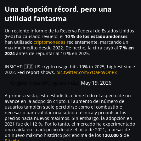
Una adopción récord, pero una
utilidad fantasma
Un reciente informe de la Reserva Federal de Estados Unidos
(Fed) ha causado revuelo: el
10 % de los estadounidenses
han utilizado
criptomonedas
recientemente, marcando un
máximo inédito desde 2022. De hecho, la cifra cayó al
7 % en
2024
antes de repuntar al 10 % en 2025.
INSIGHT: 🇺🇸 US crypto usage hits 10% in 2025, highest since
2022, Fed report shows.
pic.twitter.com/YOaPo9OnRx
— Crypto India (@CryptooIndia)
May 19, 2026
A primera vista, esta estadística tiene todo el aspecto de un
avance en la adopción cripto. El aumento del número de
usuarios también suele percibirse como el combustible
necesario para validar una subida técnica y propulsar los
precios hacia nuevos máximos. Sin embargo, la adopción en
2021 fue del 12 %. Por lo tanto, el mercado ha experimentado
una caída en la adopción desde el pico de 2021, a pesar de
un nuevo máximo histórico por encima de los
120.000 $
de
Bitcoin
.