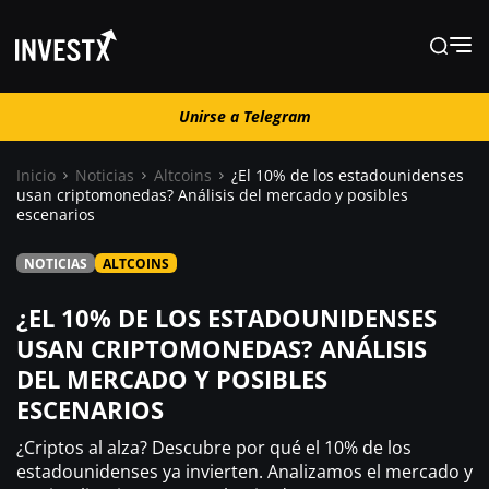
Unirse a Telegram
Unirse a Telegram
Inicio
Noticias
Altcoins
¿El 10% de los estadounidenses
usan criptomonedas? Análisis del mercado y posibles
escenarios
Noticias
NOTICIAS
ALTCOINS
Guías
¿EL 10% DE LOS ESTADOUNIDENSES
USAN CRIPTOMONEDAS? ANÁLISIS
Trading
DEL MERCADO Y POSIBLES
ESCENARIOS
¿ Dónde comprar ?
¿Criptos al alza? Descubre por qué el 10% de los
estadounidenses ya invierten. Analizamos el mercado y