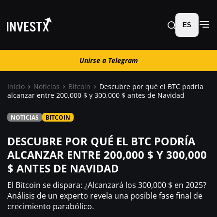
ES
Unirse a Telegram
Unirse a Telegram
Inicio
Noticias
Bitcoin
Descubre por qué el BTC podría
alcanzar entre 200,000 $ y 300,000 $ antes de Navidad
Noticias
NOTICIAS
BITCOIN
Guías
DESCUBRE POR QUÉ EL BTC PODRÍA
ALCANZAR ENTRE 200,000 $ Y 300,000
Trading
$ ANTES DE NAVIDAD
El Bitcoin se dispara: ¿Alcanzará los 300,000 $ en 2025?
¿ Dónde comprar ?
Análisis de un experto revela una posible fase final de
crecimiento parabólico.