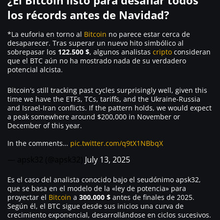
¿El Bitcoin listo para desafiar todos
los récords antes de Navidad?
*La euforia en torno al
Bitcoin
no parece estar cerca de
desaparecer. Tras superar un nuevo hito simbólico al
sobrepasar los
122.500 $
, algunos analistas
cripto
consideran
que el BTC aún no ha mostrado nada de su verdadero
potencial alcista.
Bitcoin's still tracking past cycles surprisingly well, given this
time we have the ETFs, TCs, tariffs, and the Ukraine-Russia
and Israel-Iran conflicts. If the pattern holds, we would expect
a peak somewhere around $200,000 in November or
December of this year.
In the comments…
pic.twitter.com/q9tX1NBbqX
— apsk32 (@apsk32)
July 13, 2025
Es el caso del analista conocido bajo el seudónimo apsk32,
que se basa en el modelo de la «ley de potencia» para
proyectar el
Bitcoin
a
300.000 $
antes de finales de 2025.
Según él, el BTC sigue desde sus inicios una curva de
crecimiento exponencial, desarrollándose en ciclos sucesivos.