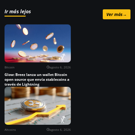
Ir más lejos
Ver más
→
Bitcoin
agosto 6, 2026
Glow: Breez lanza un wallet Bitcoin
open source que envía stablecoins a
través de Lightning
Altcoins
agosto 6, 2026