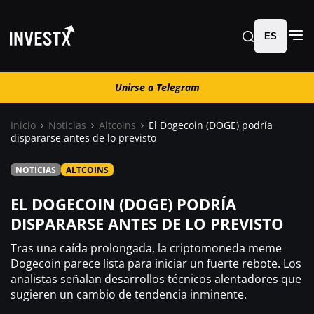
ES
Unirse a Telegram
Unirse a Telegram
Inicio
Noticias
Altcoins
El Dogecoin (DOGE) podría
dispararse antes de lo previsto
Noticias
NOTICIAS
ALTCOINS
Guías
EL DOGECOIN (DOGE) PODRÍA
DISPARARSE ANTES DE LO PREVISTO
Trading
Tras una caída prolongada, la criptomoneda meme
Dogecoin parece lista para iniciar un fuerte rebote. Los
¿ Dónde comprar ?
analistas señalan desarrollos técnicos alentadores que
sugieren un cambio de tendencia inminente.