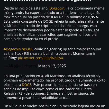
Desde el inicio de este año,
Dogecoin
, la criptomoneda meme
más grande, ha experimentado una tendencia a la baja. Su
máximo anual ha pasado de
0,48 $
a un mínimo de
0,15 $.
Esta caída constante de DOGE refleja la naturaleza altamente
volátil del mercado de criptomonedas. Sin embargo, esta
importante disminución podría estar llegando a su fin. Los
analistas identifican desarrollos que sugieren un posible
cambio de tendencia en el precio.
#Dogecoin
$DOGE
could be gearing up for a major rebound
as the Stock RSI nears a bullish crossover. Momentum is
shifting!
pic.twitter.com/E0qdNaISyX
— Ali (@ali_charts)
March 13, 2025
En una publicación en X, Ali Martinez, un analista técnico y
on-chain experimentado, ha pronosticado un aumento a corto
plazo para
DOGE
. Este pronóstico del analista se basa en
señales de impulso clave como el Indicador de Fuerza
Relativa (RSI) de acciones. Empieza a mostrar signos de
aumento a pesar de la volatilidad actual.
Un RSI que se vuelve positivo en un mercado bajista indica un