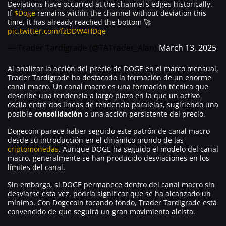
Deviations have occurred at the channel's edges historically.
If
$Doge
remains within the channel without deviation this
time, it has already reached the bottom 🚀
pic.twitter.com/fzDDW4HDqe
— Trader Tardigrade (@TATrader_Alan)
March 13, 2025
Al analizar la acción del precio de DOGE en el marco mensual,
Trader Tardigrade ha destacado la formación de un enorme
canal macro. Un canal macro es una formación técnica que
describe una tendencia a largo plazo en la que un activo
oscila entre dos líneas de tendencia paralelas, sugiriendo una
posible
consolidación
o una acción persistente del precio.
Dogecoin parece haber seguido este patrón de canal macro
desde su introducción en el dinámico mundo de las
criptomonedas
. Aunque DOGE ha seguido el modelo del canal
macro, generalmente se han producido desviaciones en los
límites del canal.
Sin embargo, si DOGE permanece dentro del canal macro sin
desviarse esta vez, podría significar que se ha alcanzado un
mínimo. Con Dogecoin tocando fondo, Trader Tardigrade está
convencido de que seguirá un gran movimiento alcista.