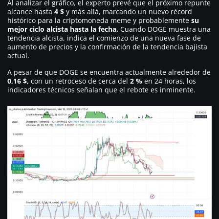
Al analizar el gráfico, el experto prevé que el próximo repunte
alcance hasta
4 $
y más allá, marcando un nuevo récord
histórico para la criptomoneda meme y probablemente
su
mejor ciclo alcista hasta la fecha.
Cuando DOGE muestra una
tendencia alcista, indica el comienzo de una nueva fase de
aumento de precios y la confirmación de la tendencia bajista
actual.
A pesar de que DOGE se encuentra actualmente alrededor de
0,16 $,
con un retroceso de cerca del
2 %
en 24 horas, los
indicadores técnicos señalan que el rebote es inminente.