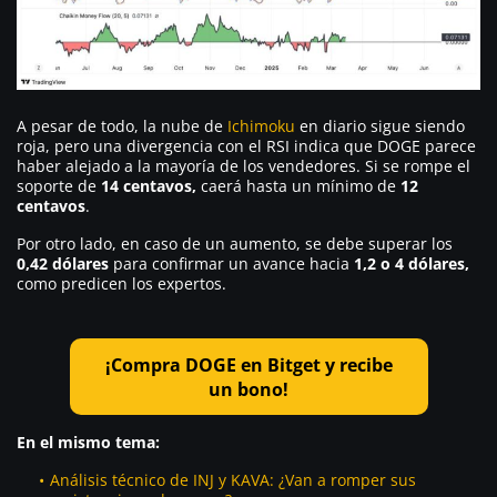
A pesar de todo, la nube de
Ichimoku
en diario sigue siendo
roja, pero una divergencia con el RSI indica que DOGE parece
haber alejado a la mayoría de los vendedores. Si se rompe el
soporte de
14 centavos,
caerá hasta un mínimo de
12
centavos
.
Por otro lado, en caso de un aumento, se debe superar los
0,42 dólares
para confirmar un avance hacia
1,2 o 4 dólares,
como predicen los expertos.
¡Compra DOGE en Bitget y recibe
un bono!
En el mismo tema:
Análisis técnico de INJ y KAVA: ¿Van a romper sus