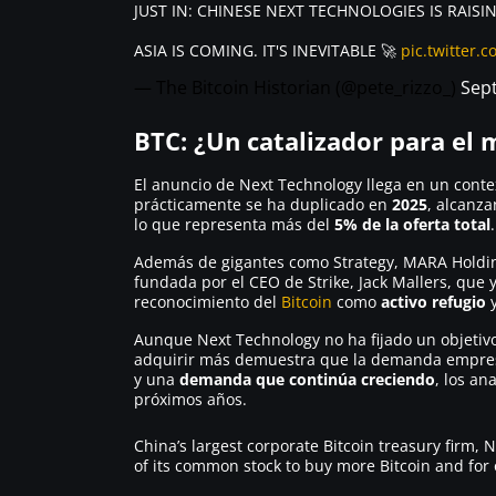
JUST IN: CHINESE NEXT TECHNOLOGIES IS RAIS
ASIA IS COMING. IT'S INEVITABLE 🚀
pic.twitter.
— The Bitcoin Historian (@pete_rizzo_)
Sep
BTC: ¿Un catalizador para el
El anuncio de Next Technology llega en un cont
prácticamente se ha duplicado en
2025
, alcanz
lo que representa más del
5% de la oferta total
.
Además de gigantes como Strategy, MARA Holding
fundada por el CEO de Strike, Jack Mallers, qu
reconocimiento del
Bitcoin
como
activo refugio
y
Aunque Next Technology no ha fijado un objetivo
adquirir más demuestra que la demanda empres
y una
demanda que continúa creciendo
, los an
próximos años.
China’s largest corporate Bitcoin treasury firm, N
of its common stock to buy more Bitcoin and for