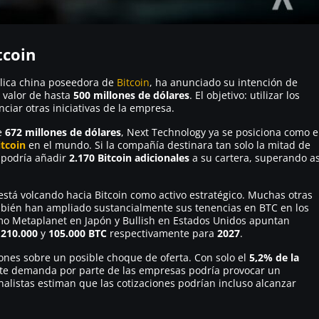
tcoin
lica china poseedora de
Bitcoin
, ha anunciado su intención de
n valor de hasta
500 millones de dólares
. El objetivo: utilizar los
iar otras iniciativas de la empresa.
de
672 millones de dólares
, Next Technology ya se posiciona como e
itcoin
en el mundo. Si la compañía destinara tan solo la mitad de
 podría añadir
2.170 Bitcoin adicionales
a su cartera, superando as
stá volcando hacia Bitcoin como activo estratégico. Muchas otras
bién han ampliado sustancialmente sus tenencias en BTC en los
omo Metaplanet en Japón y Bullish en Estados Unidos apuntan
a
210.000
y
105.000 BTC
respectivamente para
2027
.
ones sobre un posible choque de oferta. Con solo el
5,2% de la
nte demanda por parte de las empresas podría provocar un
nalistas estiman que las cotizaciones podrían incluso alcanzar