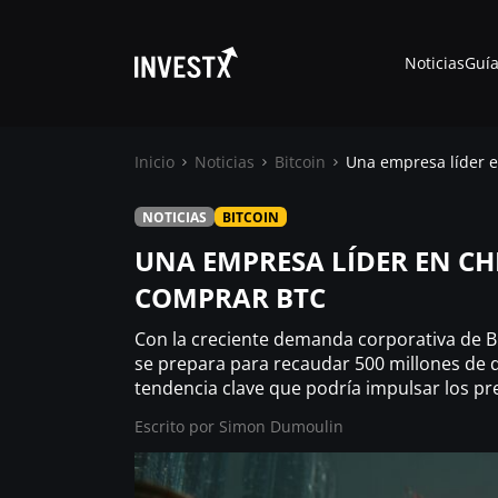
Noticias
Guía
Inicio
Noticias
Bitcoin
Una empresa líder 
NOTICIAS
BITCOIN
Noticias
UNA EMPRESA LÍDER EN CH
COMPRAR BTC
Guías
Con la creciente demanda corporativa de Bi
Trading
se prepara para recaudar 500 millones de d
tendencia clave que podría impulsar los pre
Escrito por
¿ Dónde comprar ?
Simon Dumoulin