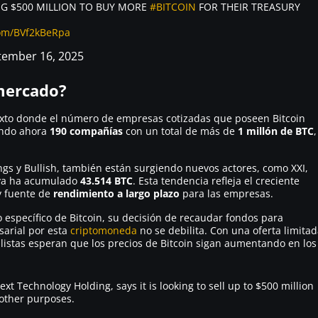
ING $500 MILLION TO BUY MORE
#BITCOIN
FOR THEIR TREASURY
com/BVf2kBeRpa
tember 16, 2025
 mercado?
exto donde el número de empresas cotizadas que poseen Bitcoin
ando ahora
190 compañías
con un total de más de
1 millón de BTC
,
s y Bullish, también están surgiendo nuevos actores, como XXI,
e ya ha acumulado
43.514 BTC
. Esta tendencia refleja el creciente
 fuente de
rendimiento a largo plazo
para las empresas.
 específico de Bitcoin, su decisión de recaudar fondos para
arial por esta
criptomoneda
no se debilita. Con una oferta limita
alistas esperan que los precios de Bitcoin sigan aumentando en los
ext Technology Holding, says it is looking to sell up to $500 million
 other purposes.