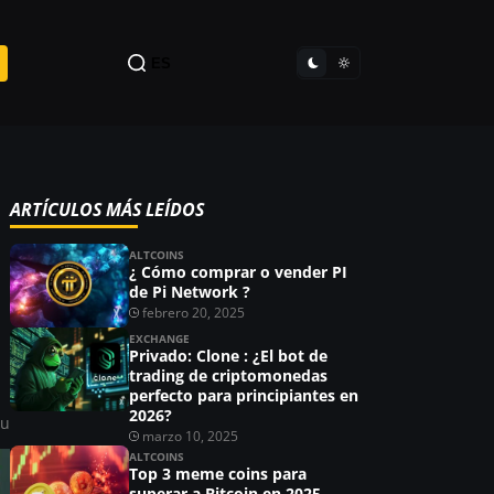
ES
ARTÍCULOS MÁS LEÍDOS
ALTCOINS
¿ Cómo comprar o vender PI
de Pi Network ?
febrero 20, 2025
,
EXCHANGE
Privado: Clone : ¿El bot de
trading de criptomonedas
perfecto para principiantes en
2026?
ou
marzo 10, 2025
ALTCOINS
Top 3 meme coins para
superar a Bitcoin en 2025