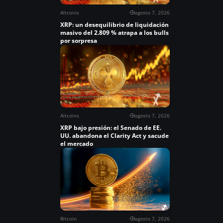
Altcoins
agosto 7, 2026
XRP: un desequilibrio de liquidación
masivo del 2.809 % atrapa a los bulls
por sorpresa
Altcoins
agosto 7, 2026
XRP bajo presión: el Senado de EE.
UU. abandona el Clarity Act y sacude
el mercado
Bitcoin
agosto 7, 2026