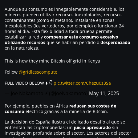
Aunque su consumo es innegablemente considerable, los
mineros pueden utilizar recursos inexplotados, recursos
contaminantes (como el metano), instalarse en zonas
inexplotables (los vertederos, por ejemplo) o funcionar 24
horas al día. Esta flexibilidad a toda prueba permite
estabilizar la red y
compensar este consumo excesivo
utilizando recursos
que se habrían perdido o
desperdiciado
en la naturaleza.
This is how they mine Bitcoin off grid in Kenya
Follow
@gridlesscompute
FULL VIDEO BELOW ⬇️ 👇
pic.twitter.com/Chezu0z3Sa
— Joe Nakamoto ⚡️ (@JoeNakamoto)
May 11, 2025
Por ejemplo, pueblos en África
reducen sus costes de
consumo
eléctrico gracias a la minería de Bitcoin.
La decisión de España ilustra el delicado desafío al que se
enfrentan las criptomonedas: un
juicio apresurado
sin
investigación profunda sobre el sector. Los actores del sector