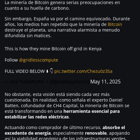
La minería de Bitcoin genera serias preocupaciones en
cuanto a su huella de carbono.
Sin embargo, España va por el camino equivocado. Durante
años, los medios han repetido que la minería de
Bitcoin
destruye el planeta, una narrativa alarmista a menudo
difundida sin matices.
This is how they mine Bitcoin off grid in Kenya
Follow
@gridlesscompute
FULL VIDEO BELOW ⬇️ 👇
pic.twitter.com/Chezu0z3Sa
— Joe Nakamoto ⚡️ (@JoeNakamoto)
May 11, 2025
No obstante, esta visión está siendo cada vez más
cuestionada. En realidad, como señala el experto Daniel
Batten, cofundador de CH4 Capital, la minería de Bitcoin se
está transformando en una
herramienta esencial para
estabilizar las redes eléctricas
.
Actuando como comprador de último recurso,
absorbe el
excedente de energía
, especialmente
renovable
, apoyando
así la viabilidad económica de las infraestructuras verdes,