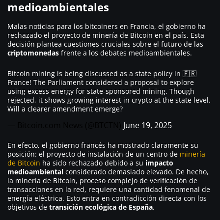
medioambientales
Malas noticias para los bitcoiners en Francia, el gobierno ha
rechazado el proyecto de minería de Bitcoin en el país. Esta
decisión plantea cuestiones cruciales sobre el futuro de las
criptomonedas
frente a los debates medioambientales.
Bitcoin mining is being discussed as a state policy in 🇫🇷
France! The Parliament considered a proposal to explore
using excess energy for state-sponsored mining. Though
rejected, it shows growing interest in crypto at the state level.
Will a clearer amendment emerge?
— Bitcoin.com News (@BTCTN)
June 19, 2025
En efecto, el gobierno francés ha mostrado claramente su
posición: el proyecto de instalación de un centro de
minería
de Bitcoin
ha sido rechazado debido a su
impacto
medioambiental
considerado demasiado elevado. De hecho,
la minería de Bitcoin, proceso complejo de verificación de
transacciones en la red, requiere una cantidad fenomenal de
energía eléctrica. Esto entra en contradicción directa con los
objetivos de
transición ecológica de España
.