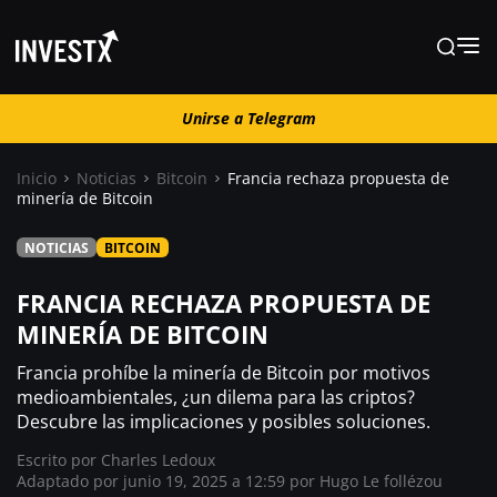
Unirse a Telegram
Unirse a Telegram
Inicio
Noticias
Bitcoin
Francia rechaza propuesta de
minería de Bitcoin
Noticias
NOTICIAS
BITCOIN
Guías
FRANCIA RECHAZA PROPUESTA DE
MINERÍA DE BITCOIN
Trading
Francia prohíbe la minería de Bitcoin por motivos
medioambientales, ¿un dilema para las criptos?
Descubre las implicaciones y posibles soluciones.
¿ Dónde comprar ?
Escrito por
Charles Ledoux
Adaptado por junio 19, 2025 a 12:59 por
Hugo Le follézou