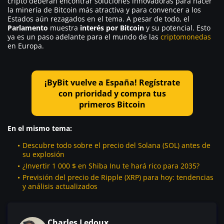
cripto deberán encontrar soluciones innovadoras para hacer
la minería de Bitcoin más atractiva y para convencer a los
Estados aún rezagados en el tema. A pesar de todo, el
Parlamento
muestra
interés por Bitcoin
y su potencial. Esto
ya es un paso adelante para el mundo de las
criptomonedas
en Europa.
¡ByBit vuelve a España! Regístrate
con prioridad y compra tus
primeros Bitcoin
En el mismo tema:
Descubre todo sobre el precio del Solana (SOL) antes de
su explosión
¿Invertir 1 000 $ en Shiba Inu te hará rico para 2035?
Previsión del precio de Ripple (XRP) para hoy: tendencias
y análisis actualizados
Charles Ledoux