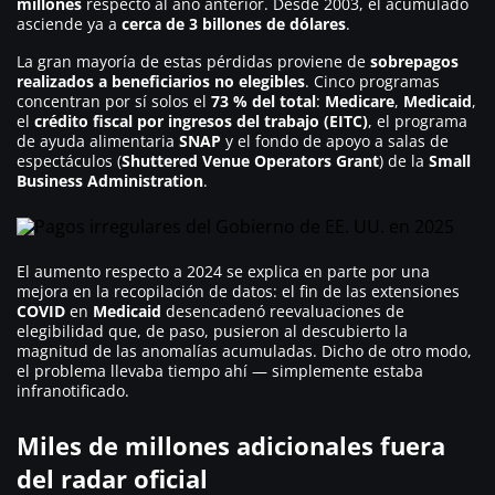
millones
respecto al año anterior. Desde 2003, el acumulado
asciende ya a
cerca de 3 billones de dólares
.
La gran mayoría de estas pérdidas proviene de
sobrepagos
realizados a beneficiarios no elegibles
. Cinco programas
concentran por sí solos el
73 % del total
:
Medicare
,
Medicaid
,
el
crédito fiscal por ingresos del trabajo (EITC)
, el programa
de ayuda alimentaria
SNAP
y el fondo de apoyo a salas de
espectáculos (
Shuttered Venue Operators Grant
) de la
Small
Business Administration
.
El aumento respecto a 2024 se explica en parte por una
mejora en la recopilación de datos: el fin de las extensiones
COVID
en
Medicaid
desencadenó reevaluaciones de
elegibilidad que, de paso, pusieron al descubierto la
magnitud de las anomalías acumuladas. Dicho de otro modo,
el problema llevaba tiempo ahí — simplemente estaba
infranotificado.
Miles de millones adicionales fuera
del radar oficial