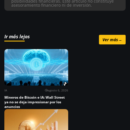
posibilidades financieras. Este artículo no constituye
asesoramiento financiero ni de inversión.
Ir más lejos
Ver más
→
IA
agosto 6, 2026
Mineros de Bitcoin e IA: Wall Street
ya no se deja impresionar por los
anuncios