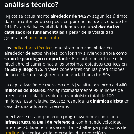
análisis técnico?
INJ cotiza actualmente
alrededor de 14,27$
según los últimos
datos, manteniendo su posición por encima de la zona de los
14$. Esta relativa estabilidad demuestra la
solidez de los
catalizadores fundamentales
a pesar de la volatilidad
general del
mercado cripto
.
Los
indicadores técnicos
muestran una consolidación
alrededor de estos niveles, con los 14$ sirviendo ahora como
soporte psicológico importante
. El mantenimiento de este
nivel abre el camino hacia los próximos objetivos técnicos en
15,50$ y luego 17$
, niveles coherentes con las predicciones
de analistas que sugieren un potencial hacia los 30$.
La capitalización de mercado de INJ se sitúa en torno a
1.400
millones de dólares
, con aproximadamente 98 millones de
tokens en circulación sobre un suministro total de 100
millones. Esta relativa escasez respalda la
dinámica alcista
en
caso de una adopción creciente.
Injective se está imponiendo progresivamente como una
infraestructura DeFi de referencia
, combinando velocidad,
interoperabilidad e innovación. La red alberga protocolos de
trading
descentralizado, mercados de predicción y