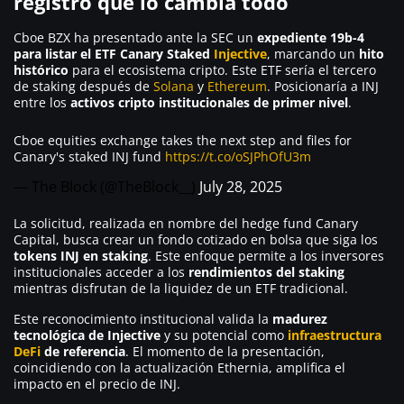
registro que lo cambia todo
Cboe BZX ha presentado ante la SEC un
expediente 19b-4
para listar el ETF Canary Staked
Injective
, marcando un
hito
histórico
para el ecosistema cripto. Este ETF sería el tercero
de staking después de
Solana
y
Ethereum
. Posicionaría a INJ
entre los
activos cripto institucionales de primer nivel
.
Cboe equities exchange takes the next step and files for
Canary's staked INJ fund
https://t.co/oSJPhOfU3m
— The Block (@TheBlock__)
July 28, 2025
La solicitud, realizada en nombre del hedge fund Canary
Capital, busca crear un fondo cotizado en bolsa que siga los
tokens INJ en staking
. Este enfoque permite a los inversores
institucionales acceder a los
rendimientos del staking
mientras disfrutan de la liquidez de un ETF tradicional.
Este reconocimiento institucional valida la
madurez
tecnológica de Injective
y su potencial como
infraestructura
DeFi
de referencia
. El momento de la presentación,
coincidiendo con la actualización Ethernia, amplifica el
impacto en el precio de INJ.