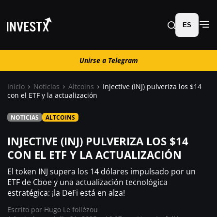
ES
Unirse a Telegram
Unirse a Telegram
Inicio
Noticias
Altcoins
Injective (INJ) pulveriza los $14
con el ETF y la actualización
Noticias
NOTICIAS
ALTCOINS
Guías
INJECTIVE (INJ) PULVERIZA LOS $14
CON EL ETF Y LA ACTUALIZACIÓN
Trading
El token INJ supera los 14 dólares impulsado por un
ETF de Cboe y una actualización tecnológica
¿ Dónde comprar ?
estratégica: ¡la DeFi está en alza!
Escrito por
Hugo Le follézou