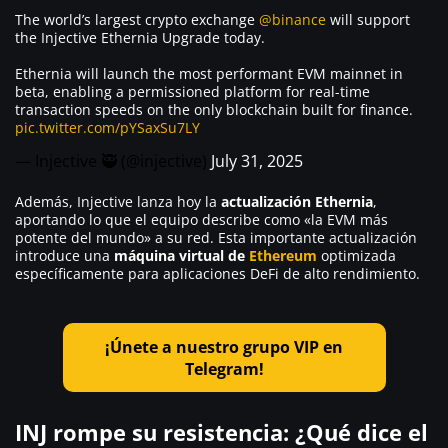
The world’s largest crypto exchange
@binance
will support
the Injective Ethernia Upgrade today.
Ethernia will launch the most performant EVM mainnet in
beta, enabling a permissioned platform for real-time
transaction speeds on the only blockchain built for finance.
pic.twitter.com/pYSaxSu7LY
— Injective 🥷 (@injective)
July 31, 2025
Además, Injective lanza hoy la
actualización Ethernia
,
aportando lo que el equipo describe como «la EVM más
potente del mundo» a su red. Esta importante actualización
introduce una
máquina virtual de
Ethereum
optimizada
específicamente para aplicaciones DeFi de alto rendimiento.
¡Únete a nuestro grupo VIP en
Telegram!
INJ rompe su resistencia: ¿Qué dice el