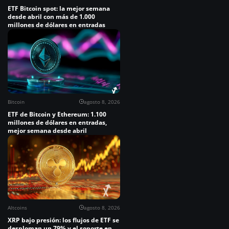
ETF Bitcoin spot: la mejor semana
desde abril con más de 1.000
millones de dólares en entradas
Bitcoin
agosto 8, 2026
ETF de Bitcoin y Ethereum: 1.100
millones de dólares en entradas,
mejor semana desde abril
Altcoins
agosto 8, 2026
XRP bajo presión: los flujos de ETF se
desploman un 79% y el soporte en