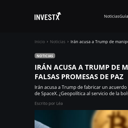
Noticias
Guía
Inicio
Noticias
Irán acusa a Trump de manipu
NOTICIAS
Noticias
IRÁN ACUSA A TRUMP DE M
FALSAS PROMESAS DE PAZ
Guías
Irán acusa a Trump de fabricar un acuerdo 
Trading
de SpaceX. ¿Geopolítica al servicio de la bo
Escrito por
Léa
¿ Dónde comprar ?