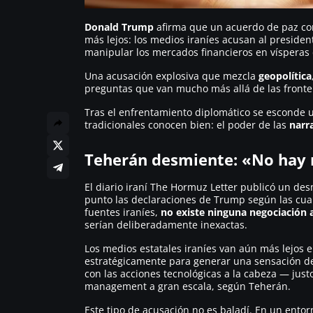
Donald Trump
afirma que un acuerdo de paz c
más lejos: los medios iraníes acusan al presid
manipular los mercados financieros en vísperas 
Una acusación explosiva que mezcla
geopolítica
preguntas que van mucho más allá de las fronter
Tras el enfrentamiento diplomático se esconde u
tradicionales conocen bien: el poder de las
narr
Teherán desmiente: «No hay 
El diario iraní
The Hormuz Letter
publicó un desm
punto las declaraciones de Trump según las cual
fuentes iraníes,
no existe ninguna negociación 
serían deliberadamente inexactas.
Los medios estatales iraníes van aún más lejos e
estratégicamente para generar una sensación de
con las acciones tecnológicas a la cabeza — jus
management
a gran escala, según Teherán.
Este tipo de acusación no es baladí. En un ento