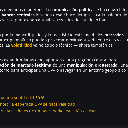
 los mercados modernos: la
comunicación política
se ha convertido
s
bancos centrales
lo saben desde hace tiempo — cada palabra de
varios puntos porcentuales. Los jefes de Estado lo han
a por la menor liquidez y la reactividad extrema de los
mercados
rumor geopolítico pueden provocar movimientos de entre el 5 y el 1
es. La
volatilidad
ya no es solo técnica — ahora también es
es están fundadas o no, apuntan a una pregunta central para
ación de mercado legítima
de una
manipulación orquestada
? Una
 como para anticipar una OPV o navegar en un entorno geopolítico
ipa una subida del 30 %
entes: la esperada OPV se hace realidad
 de las señales de un bear market ya están activas