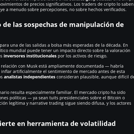
imientos de precios significativos. Los traders de cripto lo saben
ye a menudo sobre percepciones, no sobre hechos verificados.
o de las sospechas de manipulación de
epara una de las salidas a bolsa más esperadas de la década. En
ítico mundial puede tener un impacto directo sobre la valoración
os
inversores institucionales
por los activos de riesgo.
a relación con Musk está ampliamente documentada — habría
 inflar artificialmente el sentimiento de mercado antes de esta
os
analistas independientes
consideran plausible, aunque difícil d
nario resulta especialmente familiar. El mercado cripto ha sido
es políticas — ya sean tuits presidenciales sobre el Bitcoin o
ción legítima y
narrative trading
sigue siendo difusa, y los actores
ierte en herramienta de volatilidad