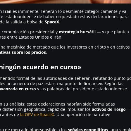
on
Irán
es inminente. Teherán lo desmiente categóricamente y va
ente estadounidense de haber orquestado estas declaraciones para
de la salida a bolsa de
SpaceX
.
, comunicación presidencial y
estrategia bursátil
— y que plantea
as entre Estados Unidos e Irán.
na mecánica de mercado que los inversores en cripto y en activos
ativas sobre los precios
.
ningún acuerdo en curso»
entido formal de las autoridades de Teherán, refutando punto p
es un acuerdo de paz estaría «a punto de firmarse». Según las
avanzada en curso
y las palabras del presidente estadounidense
n su análisis: estas declaraciones habrían sido formuladas
 distensión geopolítica, capaz de impulsar los
activos de riesgo
—
to antes de
la OPV de SpaceX
. Una operación de
narrative
rno de mercado hipersensible a los
señales geopolíticas
, una simpl