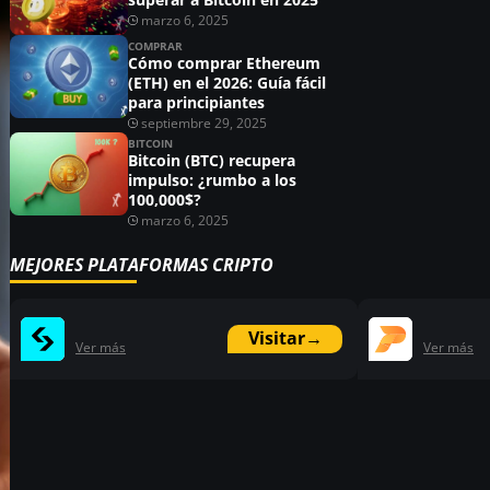
marzo 6, 2025
COMPRAR
Cómo comprar Ethereum
(ETH) en el 2026: Guía fácil
para principiantes
septiembre 29, 2025
BITCOIN
Bitcoin (BTC) recupera
impulso: ¿rumbo a los
100,000$?
marzo 6, 2025
MEJORES PLATAFORMAS CRIPTO
Visitar
→
Ver más
Ver más