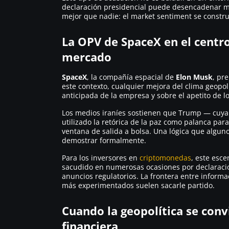
declaración presidencial puede desencadenar mov
mejor que nadie: el
market sentiment
se constru
La OPV de SpaceX en el centr
mercado
SpaceX
, la compañía espacial de
Elon Musk
, pr
este contexto, cualquier mejora del clima geopol
anticipada de la empresa y sobre el apetito de l
Los medios iraníes sostienen que Trump — cuy
utilizado la retórica de la paz como palanca para
ventana de salida a bolsa. Una lógica que algun
demostrar formalmente.
Para los inversores en
criptomonedas
, este esce
sacudido en numerosas ocasiones por declaracion
anuncios regulatorios. La frontera entre informa
más experimentados suelen sacarle partido.
Cuando la geopolítica se conv
financiera