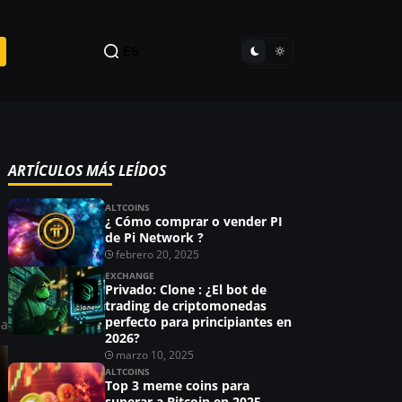
ES
ARTÍCULOS MÁS LEÍDOS
ALTCOINS
¿ Cómo comprar o vender PI
de Pi Network ?
febrero 20, 2025
EXCHANGE
Privado: Clone : ¿El bot de
trading de criptomonedas
perfecto para principiantes en
éa
2026?
marzo 10, 2025
ALTCOINS
Top 3 meme coins para
superar a Bitcoin en 2025