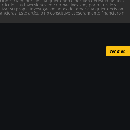
o indirectamente, de cualquier daño o pérdida derivada del uso
artículo.
Las inversiones en criptoactivos son, por naturaleza,
alizar su propia investigación antes de tomar cualquier decisión
nancieras. Este artículo no constituye asesoramiento financiero ni
Ver más
→