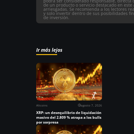
podrá ser considerado responsable, directa 
de un producto o servicio destacado en este 
arriesgadas. Se recomienda a los lectores re
y solo invertir dentro de sus posibilidades fi
de inversión.
Ir más lejos
Altcoins
agosto 7, 2026
XRP: un desequilibrio de liquidación
masivo del 2.809 % atrapa a los bulls
por sorpresa