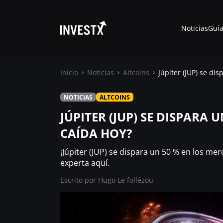
Noticias
Guía
Inicio
Noticias
Altcoins
Júpiter (JUP) se di
NOTICIAS
ALTCOINS
Noticias
JÚPITER (JUP) SE DISPARA 
CAÍDA HOY?
Guías
¡Júpiter (JUP) se dispara un 50 % en los me
Trading
experta aquí.
Escrito por
Hugo Le follézou
¿ Dónde comprar ?