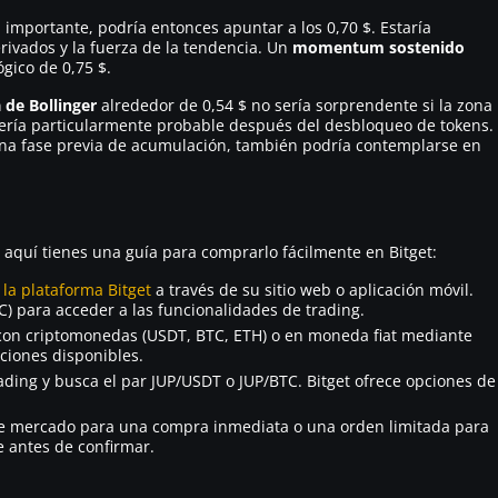
 importante, podría entonces apuntar a los 0,70 $. Estaría
ivados y la fuerza de la tendencia. Un
momentum sostenido
ógico de 0,75 $.
de Bollinger
alrededor de 0,54 $ no sería sorprendente si la zona
sería particularmente probable después del desbloqueo de tokens.
 una fase previa de acumulación, también podría contemplarse en
aquí tienes una guía para comprarlo fácilmente en Bitget:
 la plataforma Bitget
a través de su sitio web o aplicación móvil.
C) para acceder a las funcionalidades de trading.
 con criptomonedas (USDT, BTC, ETH) o en moneda fiat mediante
pciones disponibles.
rading y busca el par JUP/USDT o JUP/BTC. Bitget ofrece opciones de
de mercado para una compra inmediata o una orden limitada para
te antes de confirmar.