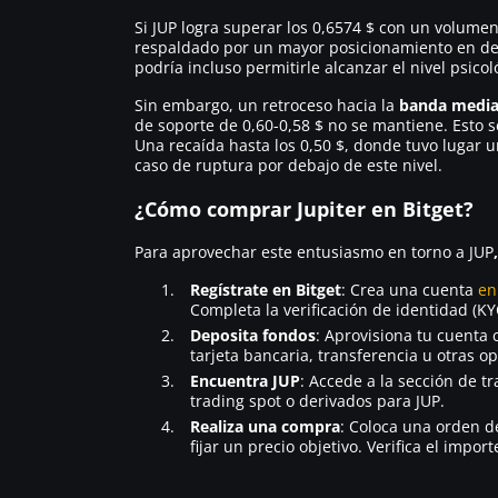
Si JUP logra superar los 0,6574 $ con un volumen
respaldado por un mayor posicionamiento en der
podría incluso permitirle alcanzar el nivel psicol
Sin embargo, un retroceso hacia la
banda media 
de soporte de 0,60-0,58 $ no se mantiene. Esto 
Una recaída hasta los 0,50 $, donde tuvo lugar
caso de ruptura por debajo de este nivel.
¿Cómo comprar Jupiter en Bitget?
Para aprovechar este entusiasmo en torno a JUP
,
Regístrate en Bitget
: Crea una cuenta
en
Completa la verificación de identidad (KY
Deposita fondos
: Aprovisiona tu cuenta
tarjeta bancaria, transferencia u otras o
Encuentra JUP
: Accede a la sección de t
trading spot o derivados para JUP.
Realiza una compra
: Coloca una orden 
fijar un precio objetivo. Verifica el impor