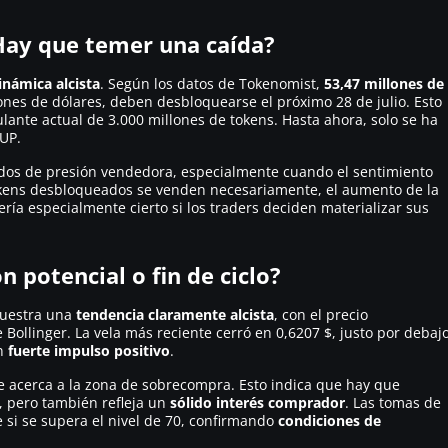
Hay que temer una caída?
inámica alcista
. Según los datos de Tokenomist,
53,47 millones de
ones de dólares, deben desbloquearse el próximo 28 de julio. Esto
ulante actual de 3.000 millones de tokens. Hasta ahora, solo se ha
JUP.
os de presión vendedora, especialmente cuando el sentimiento
okens desbloqueados se venden necesariamente, el aumento de la
sería especialmente cierto si los traders deciden materializar sus
 potencial o fin de ciclo?
 muestra una
tendencia claramente alcista
, con el precio
 Bollinger. La vela más reciente cerró en 0,6207 $, justo por debaj
un
fuerte impulso positivo
.
 se acerca a la zona de sobrecompra. Esto indica que hay que
, pero también refleja un
sólido interés comprador
. Las tomas de
 si se supera el nivel de 70, confirmando
condiciones de