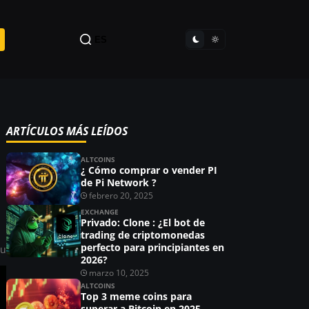
ES
ARTÍCULOS MÁS LEÍDOS
ALTCOINS
¿ Cómo comprar o vender PI
de Pi Network ?
febrero 20, 2025
EXCHANGE
Privado: Clone : ¿El bot de
trading de criptomonedas
perfecto para principiantes en
ou
2026?
marzo 10, 2025
ALTCOINS
Top 3 meme coins para
superar a Bitcoin en 2025