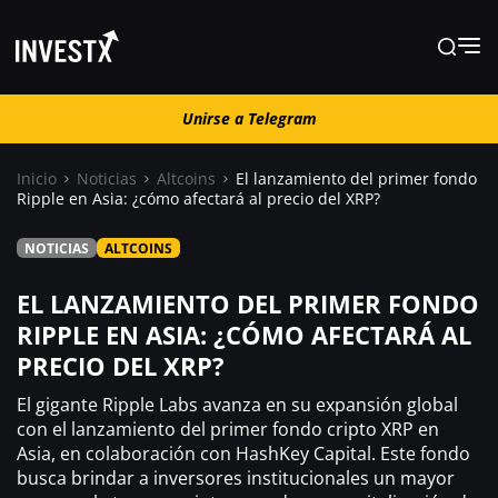
Unirse a Telegram
Unirse a Telegram
Inicio
Noticias
Altcoins
El lanzamiento del primer fondo
Ripple en Asia: ¿cómo afectará al precio del XRP?
Noticias
NOTICIAS
ALTCOINS
Guías
EL LANZAMIENTO DEL PRIMER FONDO
RIPPLE EN ASIA: ¿CÓMO AFECTARÁ AL
PRECIO DEL XRP?
Trading
El gigante Ripple Labs avanza en su expansión global
¿ Dónde comprar ?
con el lanzamiento del primer fondo cripto XRP en
Asia, en colaboración con HashKey Capital. Este fondo
busca brindar a inversores institucionales un mayor