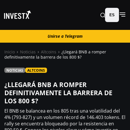
ES
Unirse a Telegram
Unirse a Telegram
Inicio
Noticias
Altcoins
¿Llegará BNB a romper
definitivamente la barrera de los 800 $?
Noticias
NOTICIAS
ALTCOINS
Guías
¿LLEGARÁ BNB A ROMPER
DEFINITIVAMENTE LA BARRERA DE
Trading
LOS 800 $?
El BNB se balancea en los 805 tras una volatilidad del
¿ Dónde comprar ?
4% (793-827) y un volumen récord de 146.403 tokens. El
rally se encuentra bloqueado por la resistencia en