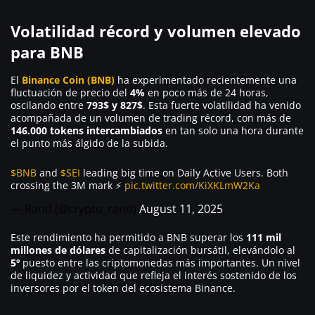
Volatilidad récord y volumen elevado
para BNB
El
Binance Coin (BNB)
ha experimentado recientemente una
fluctuación de precio del
4%
en poco más de 24 horas,
oscilando entre
793$ y 827$
. Esta fuerte volatilidad ha venido
acompañada de un volumen de trading récord, con más de
146.000 tokens intercambiados
en tan solo una hora durante
el punto más álgido de la subida.
$BNB
and
$SEI
leading big time on Daily Active Users. Both
crossing the 3M mark ⚡️
pic.twitter.com/KiXKLmW2Ka
— Rand (@crypto_rand)
August 11, 2025
Este rendimiento ha permitido a BNB superar los
111 mil
millones de dólares
de capitalización bursátil, elevándolo al
5º
puesto entre las criptomonedas más importantes. Un nivel
de liquidez y actividad que refleja el interés sostenido de los
inversores por el token del ecosistema Binance.