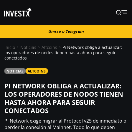
Unirse a Telegram
Unirse a Telegram
Inicio
Noticias
Altcoins
Pi Network obliga a actualizar:
los operadores de nodos tienen hasta ahora para seguir
conectados
Noticias
NOTICIAS
ALTCOINS
Guías
PI NETWORK OBLIGA A ACTUALIZAR:
LOS OPERADORES DE NODOS TIENEN
Trading
HASTA AHORA PARA SEGUIR
CONECTADOS
¿ Dónde comprar ?
Pi Network exige migrar al Protocol v25 de inmediato o
perder la conexión al Mainnet. Todo lo que deben