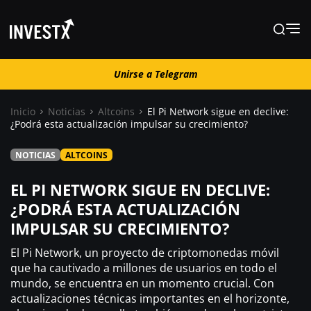
Unirse a Telegram
Unirse a Telegram
Inicio
Noticias
Altcoins
El Pi Network sigue en declive:
¿Podrá esta actualización impulsar su crecimiento?
Noticias
NOTICIAS
ALTCOINS
Guías
EL PI NETWORK SIGUE EN DECLIVE:
¿PODRÁ ESTA ACTUALIZACIÓN
IMPULSAR SU CRECIMIENTO?
Trading
El Pi Network, un proyecto de criptomonedas móvil
¿ Dónde comprar ?
que ha cautivado a millones de usuarios en todo el
mundo, se encuentra en un momento crucial. Con
actualizaciones técnicas importantes en el horizonte,