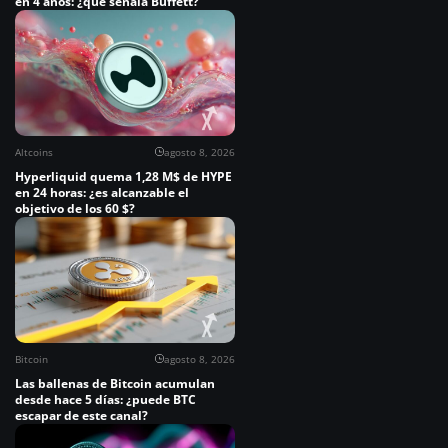
en 4 años: ¿qué señala Buffett?
Altcoins
agosto 8, 2026
Hyperliquid quema 1,28 M$ de HYPE
en 24 horas: ¿es alcanzable el
objetivo de los 60 $?
Bitcoin
agosto 8, 2026
Las ballenas de Bitcoin acumulan
desde hace 5 días: ¿puede BTC
escapar de este canal?