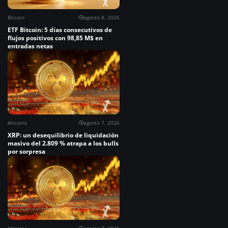
Bitcoin
agosto 8, 2026
ETF Bitcoin: 5 días consecutivos de
flujos positivos con 98,85 M$ en
entradas netas
Altcoins
agosto 7, 2026
XRP: un desequilibrio de liquidación
masivo del 2.809 % atrapa a los bulls
por sorpresa