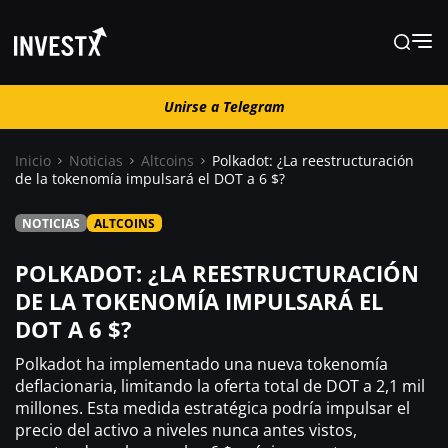
Unirse a Telegram
Unirse a Telegram
Inicio
Noticias
Altcoins
Polkadot: ¿La reestructuración
de la tokenomía impulsará el DOT a 6 $?
Noticias
NOTICIAS
ALTCOINS
Guías
POLKADOT: ¿LA REESTRUCTURACIÓN
DE LA TOKENOMÍA IMPULSARÁ EL
DOT A 6 $?
Trading
Polkadot ha implementado una nueva tokenomía
¿ Dónde comprar ?
deflacionaria, limitando la oferta total de DOT a 2,1 mil
millones. Esta medida estratégica podría impulsar el
precio del activo a niveles nunca antes vistos,