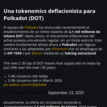
Una tokenomics deflacionista para
Polkadot (DOT)
El equipo de
Polkadot
ha anunciado recientemente el
establecimiento de un límite máximo de
2,1 mil millones de
tokens DOT
. Hasta ahora, el mecanismo inflacionista del
activo preveía una emisión regular sin un límite estricto. Este
cambio fundamental alinea ahora a
Polkadot
con lógicas
similares a las adoptadas por
Ethereum
tras el despliegue de
la
EIP-1559
o por
Bitcoin
mediante su
halving estructural
.
The new 2.1B cap of DOT means that supply will increase by
just 29% over the next 135 years.
→ 7.4% issuance rate today
→ 3.3% issuance rate in March 2026
pic.twitter.com/V7jWjl9xPw
— Polkadot (@Polkadot)
September 23, 2025
Actualmente, la oferta en circulación asciende a
aproximadamente
1,6 mil millones de tokens
. Este nuevo