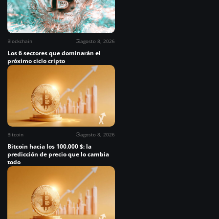
Blockchain
agosto 8, 2026
Los 6 sectores que dominarán el
próximo ciclo cripto
Bitcoin
agosto 8, 2026
Bitcoin hacia los 100.000 $: la
predicción de precio que lo cambia
todo